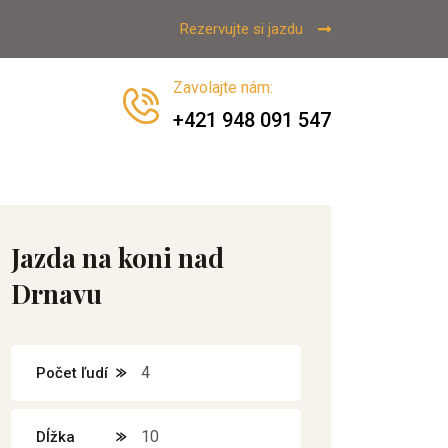
Rezervujte si jazdu
Zavolajte nám
:
+421 948 091 547
Jazda na koni nad
Drnavu
4
Počet ľudí
10
Dĺžka