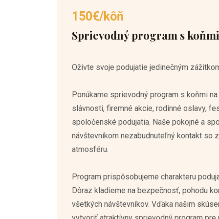
150€/kôň
Sprievodný program s koňmi
Oživte svoje podujatie jedinečným zážitkom
Ponúkame sprievodný program s koňmi na 
slávnosti, firemné akcie, rodinné oslavy, fes
spoločenské podujatia. Naše pokojné a spo
návštevníkom nezabudnuteľný kontakt so z
atmosféru.
Program prispôsobujeme charakteru podujat
Dôraz kladieme na bezpečnosť, pohodu koní
všetkých návštevníkov. Vďaka našim skús
vytvoriť atraktívny sprievodný program pre