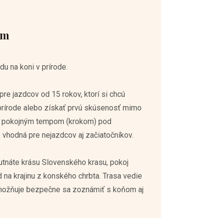
om
du na koni v prírode.
pre jazdcov od 15 rokov, ktorí si chcú
 prírode alebo získať prvú skúsenosť mimo
ha pokojným tempom (krokom) pod
 vhodná pre nejazdcov aj začiatočníkov.
tnáte krásu Slovenského krasu, pokoj
d na krajinu z konského chrbta. Trasa vedie
ožňuje bezpečne sa zoznámiť s koňom aj