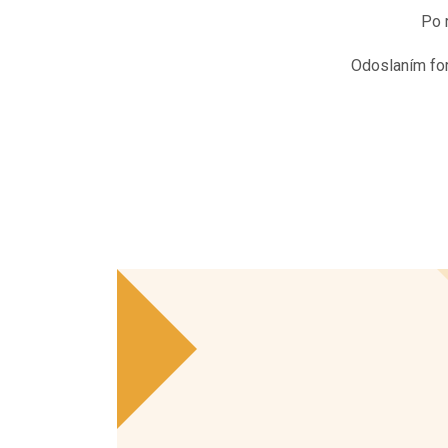
Po 
Odoslaním fo