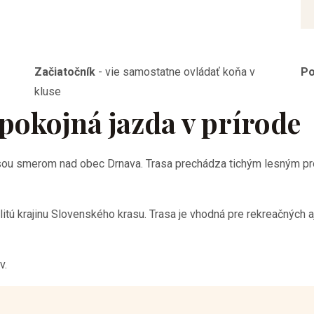
Začiatočník
-
vie samostatne ovládať koňa v
Po
kluse
pokojná jazda v prírode
asou smerom nad obec Drnava. Trasa prechádza tichým lesným pro
tú krajinu Slovenského krasu. Trasa je vhodná pre rekreačných aj
v.