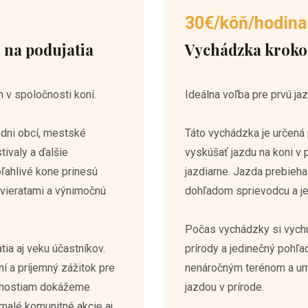
30€/kôň/hodina
 na podujatia
Vychádzka krok
 v spoločnosti koní.
Ideálna voľba pre prvú jaz
dni obcí, mestské
Táto vychádzka je určená 
tivaly a ďalšie
vyskúšať jazdu na koni v
ľahlivé kone prinesú
jazdiarne. Jazda prebie
vieratami a výnimočnú
dohľadom sprievodcu a je
Počas vychádzky si vychu
ia aj veku účastníkov.
prírody a jedinečný pohľa
 a príjemný zážitok pre
nenáročným terénom a um
enostiam dokážeme
jazdou v prírode.
 malé komunitné akcie aj