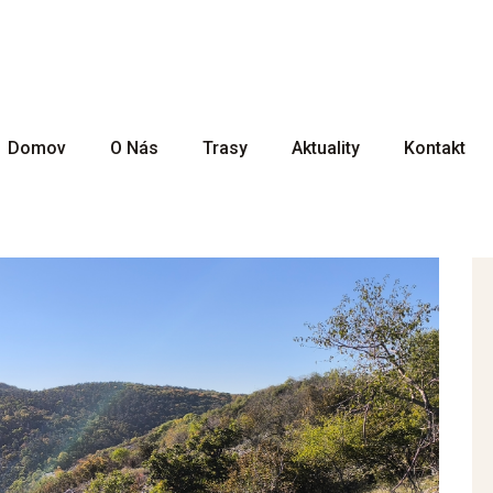
Ochrana osobných údajov
Obchodné podmienky
🇭🇺
🇬🇧
Domov
O Nás
Trasy
Aktuality
Kontakt