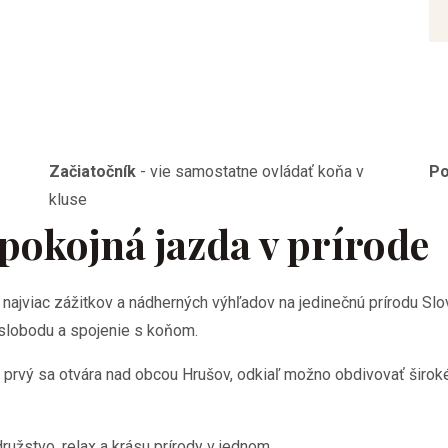
Začiatočník
-
vie samostatne ovládať koňa v
Po
kluse
pokojná jazda v prírode
o najviac zážitkov a nádherných výhľadov na jedinečnú prírodu S
 slobodu a spojenie s koňom.
prvý sa otvára nad obcou Hrušov, odkiaľ možno obdivovať široké
družstvo, relax a krásu prírody v jednom.