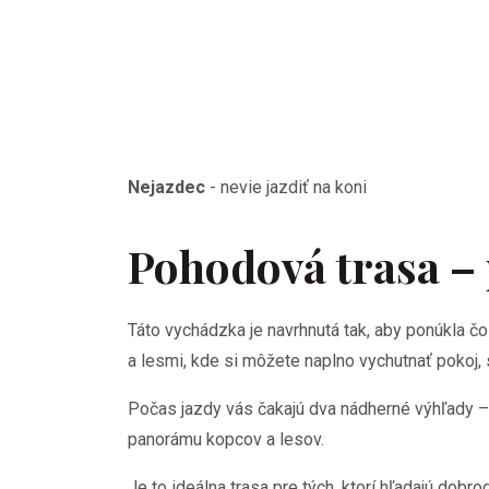
Nejazdec
-
nevie jazdiť na koni
Pohodová trasa – 
Táto vychádzka je navrhnutá tak, aby ponúkla č
a lesmi, kde si môžete naplno vychutnať pokoj,
Počas jazdy vás čakajú dva nádherné výhľady – 
panorámu kopcov a lesov.
Je to ideálna trasa pre tých, ktorí hľadajú dobro