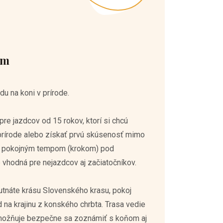
om
du na koni v prírode.
pre jazdcov od 15 rokov, ktorí si chcú
 prírode alebo získať prvú skúsenosť mimo
ha pokojným tempom (krokom) pod
 vhodná pre nejazdcov aj začiatočníkov.
tnáte krásu Slovenského krasu, pokoj
d na krajinu z konského chrbta. Trasa vedie
ožňuje bezpečne sa zoznámiť s koňom aj