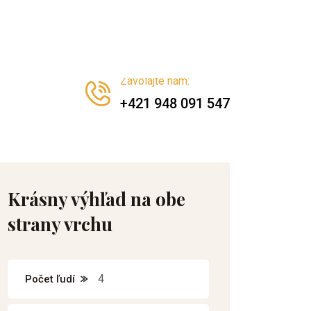
Rezervujte si jazdu
Zavolajte nám
:
+421 948 091 547
Krásny výhľad na obe
strany vrchu
4
Počet ľudí
12
Dĺžka