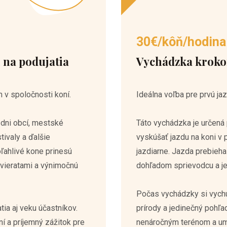
30€/kôň/hodina
 na podujatia
Vychádzka krok
 v spoločnosti koní.
Ideálna voľba pre prvú jaz
dni obcí, mestské
Táto vychádzka je určená 
tivaly a ďalšie
vyskúšať jazdu na koni v
ľahlivé kone prinesú
jazdiarne. Jazda prebie
vieratami a výnimočnú
dohľadom sprievodcu a je
Počas vychádzky si vychu
ia aj veku účastníkov.
prírody a jedinečný pohľa
 a príjemný zážitok pre
nenáročným terénom a um
enostiam dokážeme
jazdou v prírode.