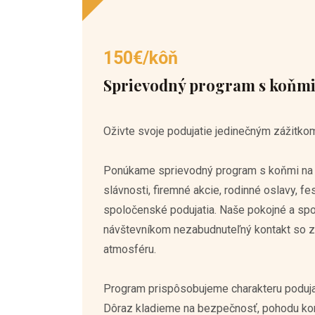
150€/kôň
Sprievodný program s koňmi
Oživte svoje podujatie jedinečným zážitkom
Ponúkame sprievodný program s koňmi na 
slávnosti, firemné akcie, rodinné oslavy, fes
spoločenské podujatia. Naše pokojné a spo
návštevníkom nezabudnuteľný kontakt so z
atmosféru.
Program prispôsobujeme charakteru podujat
Dôraz kladieme na bezpečnosť, pohodu koní
všetkých návštevníkov. Vďaka našim skús