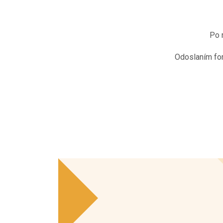
Po 
Odoslaním fo