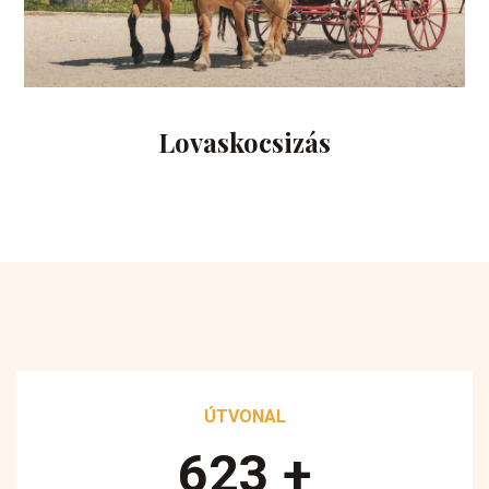
Lovaskocsizás
ÚTVONAL
890
+