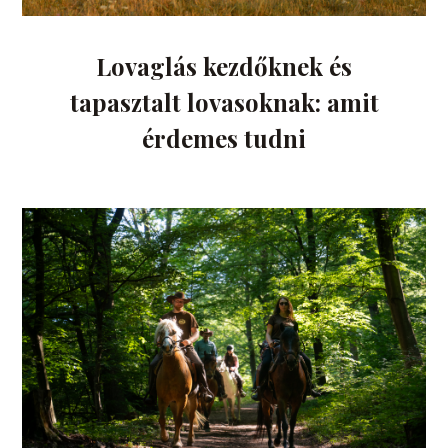
Lovaglás kezdőknek és
tapasztalt lovasoknak: amit
érdemes tudni