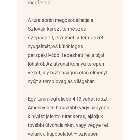
megfelelő.
A túra során megcsodálhatja a
Szlovák-karszt természeti
szépségeit, élvezheti a természet
nyugalmát, és különleges
perspektívából fedezheti fel a tájat
lóhátról. Az útvonal könnyű terepen
vezet, így biztonságos első élményt
nyújt a tereplovaglás világában.
Egy túrán legfeljebb 4 fő vehet részt.
Amennyiben hosszabb vagy nagyobb
kihívást jelentő túrát keres, ajánljuk
további útvonalainkat, vagy vegye fel
velünk a kapcsolatot – szívesen