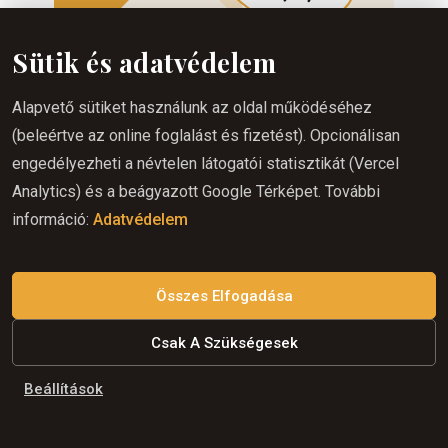
Sütik és adatvédelem
Egyéni ár
Alapvető sütiket használunk az oldal működéséhez
Egyéni lovastúra
(beleértve az online foglalást és fizetést). Opcionálisan
engedélyezheti a névtelen látogatói statisztikát (Vercel
Analytics) és a beágyazott Google Térképet. További
Fedezze fel a Szlovák-karsztot saját
információ:
Adatvédelem
tempójában.
Az egyéni lovastúra 15 éves kortól
Összes Elfogadása
ajánlott azok számára, akik személyre
szabott élményre vágynak, és
Csak A Szükségesek
szeretnék a lovaglást saját
elképzeléseik szerint megélni. Az
Beállítások
útvonalat, a túra hosszát és tempóját a
résztvevők tapasztalataihoz és