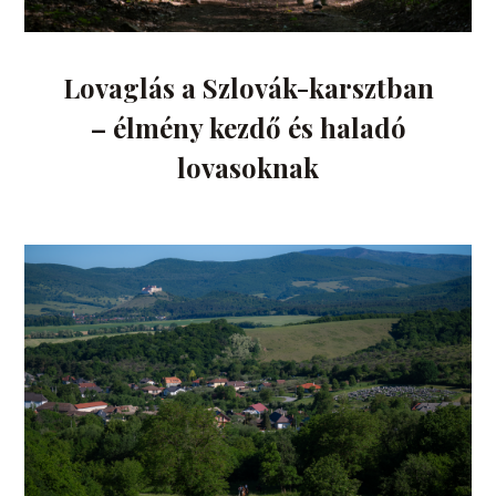
Lovaglás a Szlovák-karsztban
– élmény kezdő és haladó
lovasoknak