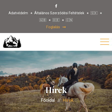
Adatvédelm
Általános Szerződési Feltételek
🇸🇰
🇬🇧
🇩🇪
🇨🇳
Foglalás
Hírek
Főoldal
//
Hírek