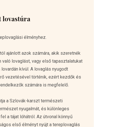
t lovastúra
replovaglási élményhez.
ól ajánlott azok számára, akik szeretnék
 való lovaglást, vagy első tapasztalatukat
lovardán kívül. A lovaglás nyugodt
rő vezetésével történik, ezért kezdők és
 rendelkezők számára is megfelelő.
tja a Szlovák-karszt természeti
természet nyugalmát, és különleges
el a tájat lóhátról. Az útvonal könnyű
ságos első élményt nyújt a tereplovaglás