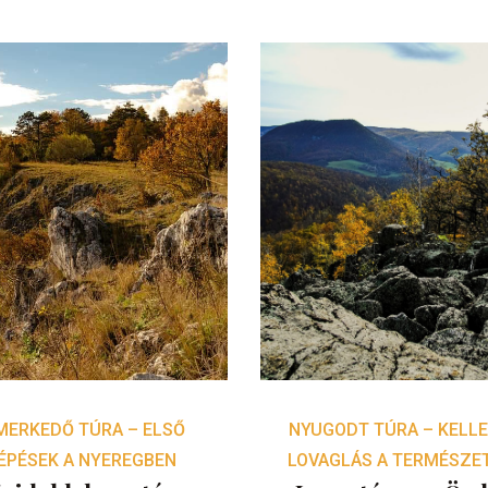
MERKEDŐ TÚRA – ELSŐ
NYUGODT TÚRA – KELL
ÉPÉSEK A NYEREGBEN
LOVAGLÁS A TERMÉSZE