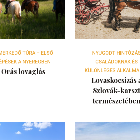
MERKEDŐ TÚRA – ELSŐ
NYUGODT HINTÓZÁ
ÉPÉSEK A NYEREGBEN
CSALÁDOKNAK ÉS
Orás lovaglás
KÜLÖNLEGES ALKALMA
Lovaskocsizás 
Szlovák-karsz
természetébe