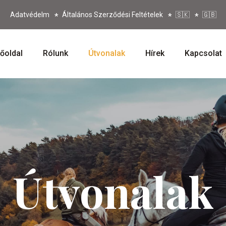
Adatvédelm
Általános Szerződési Feltételek
🇸🇰
🇬🇧
őoldal
Rólunk
Útvonalak
Hírek
Kapcsolat
Útvonalak