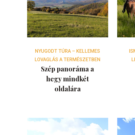
NYUGODT TÚRA – KELLEMES
IS
LOVAGLÁS A TERMÉSZETBEN
L
Szép panoráma a
hegy mindkét
oldalára