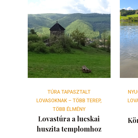
TÚRA TAPASZTALT
NYU
LOVASOKNAK – TÖBB TEREP,
LOV
TÖBB ÉLMÉNY
Lovastúra a lucskai
Kör
huszita templomhoz