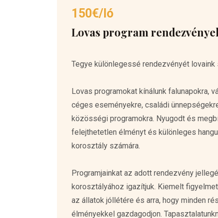
150€/ló
Lovas program rendezvénye
Tegye különlegessé rendezvényét lovaink 
Lovas programokat kínálunk falunapokra, v
céges eseményekre, családi ünnepségekre,
közösségi programokra. Nyugodt és megbí
felejthetetlen élményt és különleges hangu
korosztály számára.
Programjainkat az adott rendezvény jelleg
korosztályához igazítjuk. Kiemelt figyelmet
az állatok jóllétére és arra, hogy minden ré
élményekkel gazdagodjon. Tapasztalatunk