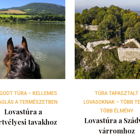
GODT TÚRA – KELLEMES
TÚRA TAPASZTALT
AGLÁS A TERMÉSZETBEN
LOVASOKNAK – TÖBB TE
Lovastúra a
TÖBB ÉLMÉNY
Lovastúra a Szád
tvélyesi tavakhoz
várromhoz