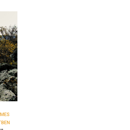
EMES
TBEN