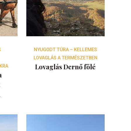
S
NYUGODT TÚRA – KELLEMES
LOVAGLÁS A TERMÉSZETBEN
Lovaglás Dernő fölé
KRA
a
t
n