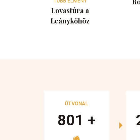
Rö
TÖBB ÉLMÉNY
Lovastúra a
Leánykőhöz
ÚTVONAL
890
+