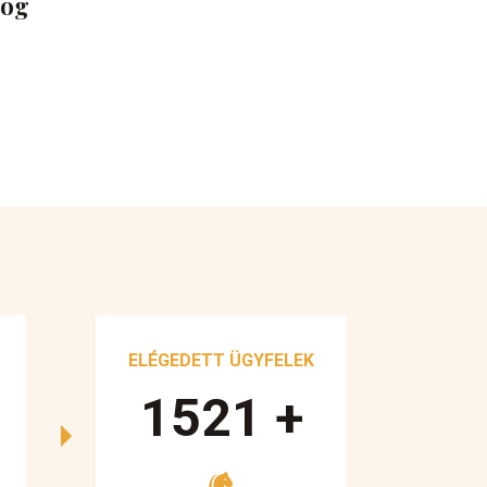
dög
ELÉGEDETT ÜGYFELEK
1700
+