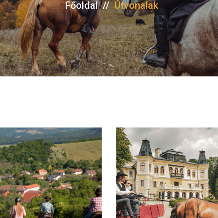
Főoldal
//
Útvonalak