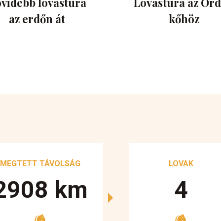
videbb lovastúra
Lovastúra az Ör
az erdőn át
kőhöz
MEGTETT TÁVOLSÁG
LOVAK
3250
km
5