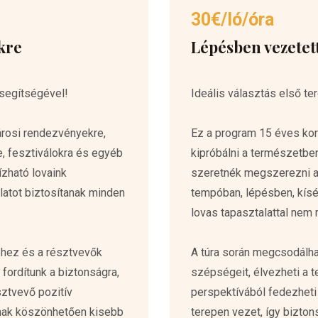
30€/ló/óra
kre
Lépésben vezetet
segítségével!
Ideális választás első te
árosi rendezvényekre,
Ez a program 15 éves kort
 fesztiválokra és egyéb
kipróbálni a természetben
zható lovaink
szeretnék megszerezni a 
latot biztosítanak minden
tempóban, lépésben, kísé
lovas tapasztalattal nem
éhez és a résztvevők
A túra során megcsodálha
 fordítunk a biztonságra,
szépségeit, élvezheti a 
sztvevő pozitív
perspektívából fedezheti f
nak köszönhetően kisebb
terepen vezet, így bizton