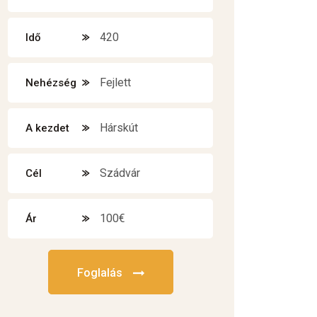
420
Idő
Fejlett
Nehézség
Hárskút
A kezdet
Szádvár
Cél
100€
Ár
Foglalás