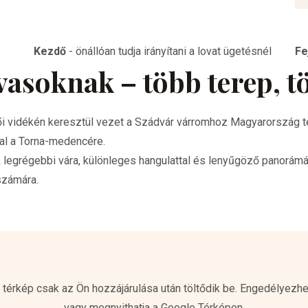
Kezdő
-
önállóan tudja irányítani a lovat ügetésnél
Fe
ovasoknak – több terep, 
ői vidékén keresztül vezet a Szádvár várromhoz Magyarország te
sal a Torna-medencére.
k legrégebbi vára, különleges hangulattal és lenyűgöző panorámá
számára.
 térkép csak az Ön hozzájárulása után töltődik be. Engedélyezhe
vagy megnyithatja a Google Térképen.