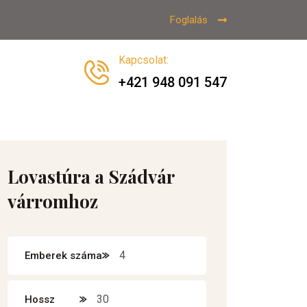
Foglalás
Kapcsolat
:
+421 948 091 547
Lovastúra a Szádvár
várromhoz
4
Emberek száma
30
Hossz