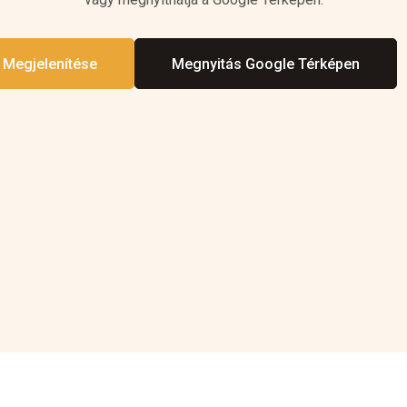
 Megjelenítése
Megnyitás Google Térképen