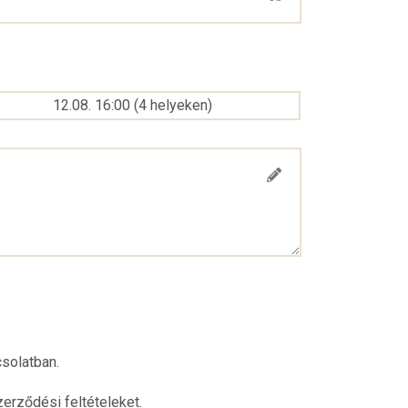
12.08. 16:00
(
4
helyeken
)
csolatban.
erződési feltételeket.