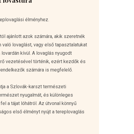
t lovastúra
replovaglási élményhez.
ól ajánlott azok számára, akik szeretnék
 való lovaglást, vagy első tapasztalatukat
lovardán kívül. A lovaglás nyugodt
rő vezetésével történik, ezért kezdők és
 rendelkezők számára is megfelelő.
tja a Szlovák-karszt természeti
természet nyugalmát, és különleges
el a tájat lóhátról. Az útvonal könnyű
ságos első élményt nyújt a tereplovaglás