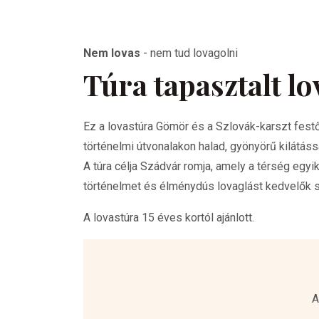
Nem lovas
-
nem tud lovagolni
Túra tapasztalt l
Ez a lovastúra Gömör és a Szlovák-karszt fest
történelmi útvonalakon halad, gyönyörű kilátás
A túra célja Szádvár romja, amely a térség egyi
történelmet és élménydús lovaglást kedvelők 
A lovastúra 15 éves kortól ajánlott.
A