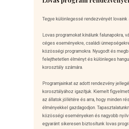
Lovas program rendezvénye
Tegye különlegessé rendezvényét lovaink 
Lovas programokat kínálunk falunapokra, v
céges eseményekre, családi ünnepségekre,
közösségi programokra. Nyugodt és megbí
felejthetetlen élményt és különleges hangu
korosztály számára.
Programjainkat az adott rendezvény jelleg
korosztályához igazítjuk. Kiemelt figyelmet
az állatok jóllétére és arra, hogy minden ré
élményekkel gazdagodjon. Tapasztalatunk
közösségi eseményeken és nagyobb nyil
egyaránt sikeresen biztosítunk lovas prog