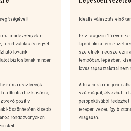
kre
Lépésben vezetet
segítségével!
Ideális választás első te
árosi rendezvényekre,
Ez a program 15 éves kort
 fesztiválokra és egyéb
kipróbálni a természetben
zható lovaink
szeretnék megszerezni a 
latot biztosítanak minden
tempóban, lépésben, kísé
lovas tapasztalattal nem
éhez és a résztvevők
A túra során megcsodálha
 fordítunk a biztonságra,
szépségeit, élvezheti a 
sztvevő pozitív
perspektívából fedezheti f
nak köszönhetően kisebb
terepen vezet, így bizton
vános rendezvényeken
világában.
ramokat.