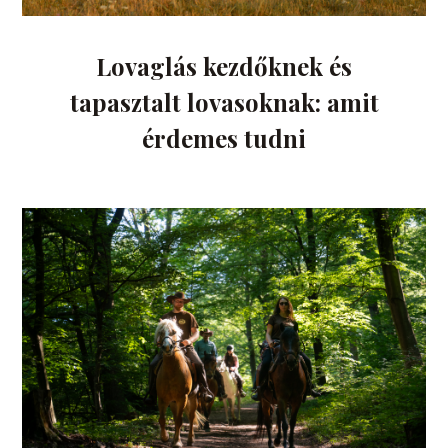
Lovaglás kezdőknek és
tapasztalt lovasoknak: amit
érdemes tudni