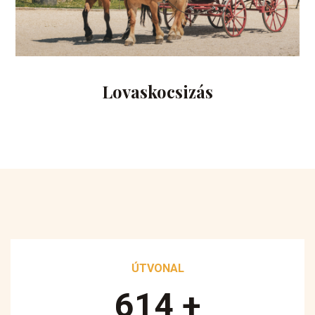
Lovaskocsizás
ÚTVONAL
890
+