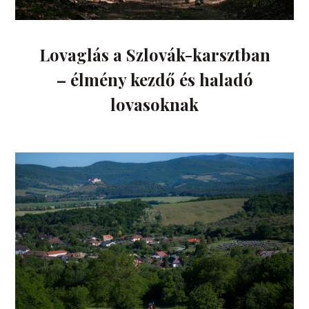
Lovaglás a Szlovák-karsztban
– élmény kezdő és haladó
lovasoknak