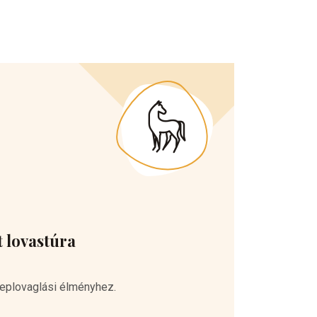
t lovastúra
replovaglási élményhez.