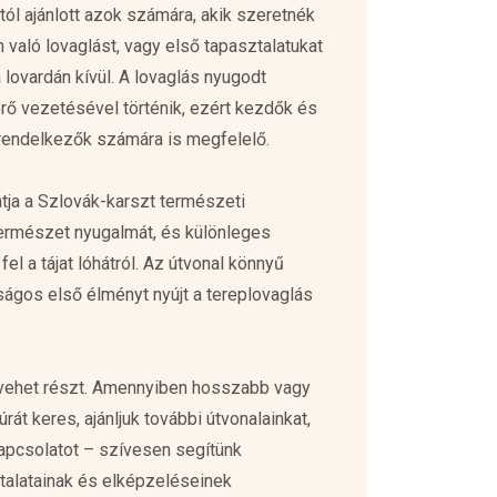
ól ajánlott azok számára, akik szeretnék
 való lovaglást, vagy első tapasztalatukat
lovardán kívül. A lovaglás nyugodt
rő vezetésével történik, ezért kezdők és
 rendelkezők számára is megfelelő.
tja a Szlovák-karszt természeti
természet nyugalmát, és különleges
el a tájat lóhátról. Az útvonal könnyű
ságos első élményt nyújt a tereplovaglás
ő vehet részt. Amennyiben hosszabb vagy
úrát keres, ajánljuk további útvonalainkat,
kapcsolatot – szívesen segítünk
ztalatainak és elképzeléseinek