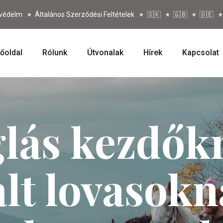
védelm
Általános Szerződési Feltételek
🇸🇰
🇬🇧
🇩🇪
őoldal
Rólunk
Útvonalak
Hírek
Kapcsolat
lás kezdők
alt lovasokn