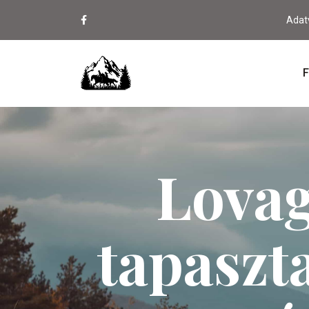
Adat
F
Lovag
tapaszt