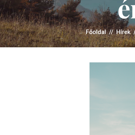
é
Főoldal
//
Hírek