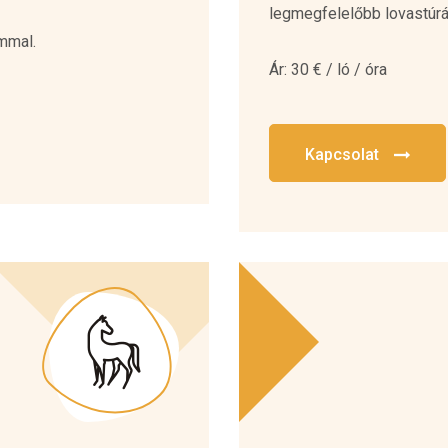
legmegfelelőbb lovastúrá
ommal.
Ár: 30 € / ló / óra
Kapcsolat