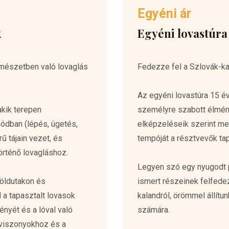
Egyéni ár
k
Egyéni lovastúra
rmészetben való lovaglás
Fedezze fel a Szlovák-ka
Az egyéni lovastúra 15 év
akik terepen
személyre szabott élmény
módban (lépés, ügetés,
elképzeléseik szerint meg
ű tájain vezet, és
tempóját a résztvevők tap
örténő lovagláshoz.
Legyen szó egy nyugodt 
földutakon és
ismert részeinek felfed
 a tapasztalt lovasok
kalandról, örömmel állít
ényét és a lóval való
számára.
pviszonyokhoz és a