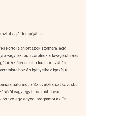
rsztot saját tempójában.
es kortól ajánlott azok számára, akik
re vágynak, és szeretnék a lovaglást saját
élni. Az útvonalat, a túra hosszát és
asztalataihoz és igényeihez igazítjuk.
panorámatúráról, a Szlovák-karszt kevésbé
ezéséről vagy egy hosszabb lovas
unk össze egy egyedi programot az Ön