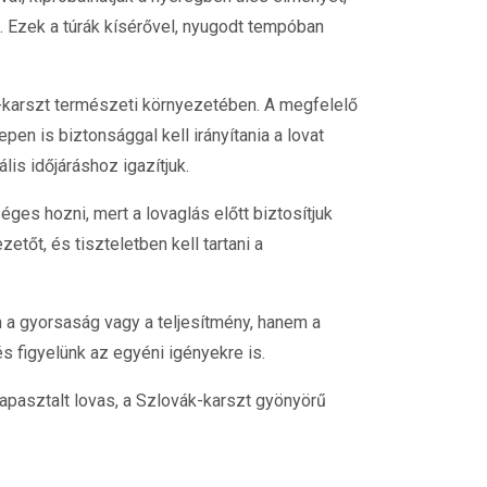
 Ezek a túrák kísérővel, nyugodt tempóban
k-karszt természeti környezetében. A megfelelő
pen is biztonsággal kell irányítania a lovat
is időjáráshoz igazítjuk.
es hozni, mert a lovaglás előtt biztosítjuk
zetőt, és tiszteletben kell tartani a
m a gyorsaság vagy a teljesítmény, hanem a
 figyelünk az egyéni igényekre is.
apasztalt lovas, a Szlovák-karszt gyönyörű