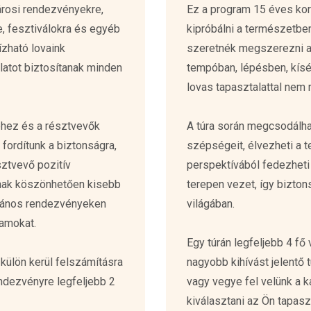
árosi rendezvényekre,
Ez a program 15 éves kort
 fesztiválokra és egyéb
kipróbálni a természetben
zható lovaink
szeretnék megszerezni a 
latot biztosítanak minden
tempóban, lépésben, kísé
lovas tapasztalattal nem
éhez és a résztvevők
A túra során megcsodálha
 fordítunk a biztonságra,
szépségeit, élvezheti a 
sztvevő pozitív
perspektívából fedezheti f
nak köszönhetően kisebb
terepen vezet, így bizton
vános rendezvényeken
világában.
ramokat.
Egy túrán legfeljebb 4 f
 külön kerül felszámításra
nagyobb kihívást jelentő t
ndezvényre legfeljebb 2
vagy vegye fel velünk a 
kiválasztani az Ön tapas