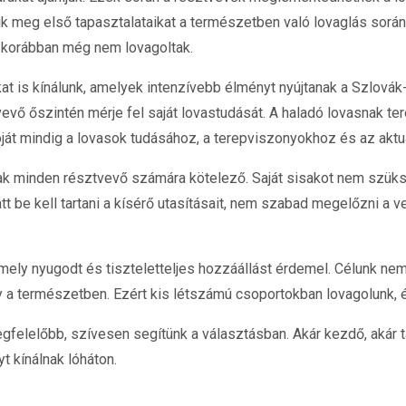
 meg első tapasztalataikat a természetben való lovaglás során.
k korábban még nem lovagoltak.
at is kínálunk, amelyek intenzívebb élményt nyújtanak a Szlová
evő őszintén mérje fel saját lovastudását. A haladó lovasnak tere
át mindig a lovasok tudásához, a terepviszonyokhoz és az aktuál
 minden résztvevő számára kötelező. Saját sisakot nem szükség
tt be kell tartani a kísérő utasításait, nem szabad megelőzni a ve
amely nyugodt és tiszteletteljes hozzáállást érdemel. Célunk ne
 természetben. Ezért kis létszámú csoportokban lovagolunk, és
gfelelőbb, szívesen segítünk a választásban. Akár kezdő, akár t
yt kínálnak lóháton.