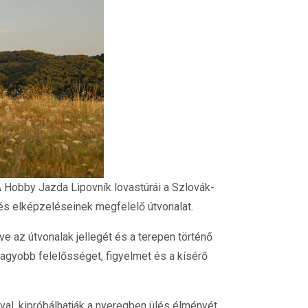
 Hobby Jazda Lipovník lovastúrái a Szlovák-
és elképzeléseinek megfelelő útvonalat.
e az útvonalak jellegét és a terepen történő
nagyobb felelősséget, figyelmet és a kísérő
al, kipróbálhatják a nyeregben ülés élményét,