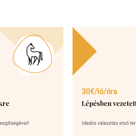
30€/ló/óra
kre
Lépésben vezetet
segítségével!
Ideális választás első te