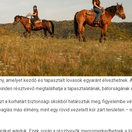
y, amelyet kezdő és tapasztalt lovasok egyaránt élvezhetnek. A
minden résztvevő megtalálhatja a tapasztalatának, bátorságának 
zt a korhatárt biztonsági okokból határoztuk meg, figyelembe vév
vaglás más élmény, mint egy rövid vezetett kör zárt területen – 
ákat ajánljuk. Ezek során a résztvevők megismerkedhetnek a lóv