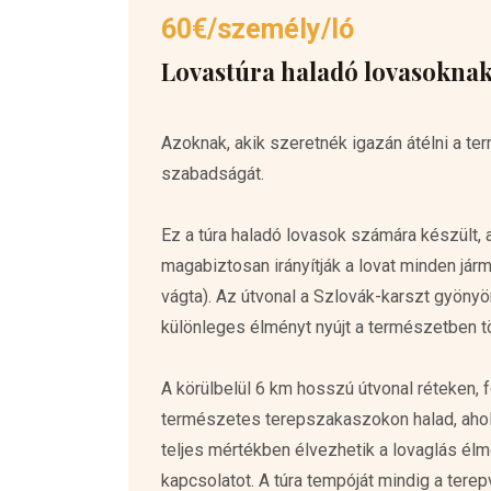
60€/személy/ló
Lovastúra haladó lovasokna
Azoknak, akik szeretnék igazán átélni a te
szabadságát.
Ez a túra haladó lovasok számára készült, 
magabiztosan irányítják a lovat minden jár
vágta). Az útvonal a Szlovák-karszt gyönyör
különleges élményt nyújt a természetben t
A körülbelül 6 km hosszú útvonal réteken, 
természetes terepszakaszokon halad, ahol
teljes mértékben élvezhetik a lovaglás élm
kapcsolatot. A túra tempóját mindig a tere