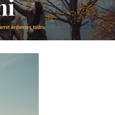
ni
 amit érdemes tudni