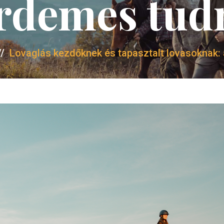
rdemes tud
//
Lovaglás kezdőknek és tapasztalt lovasoknak: