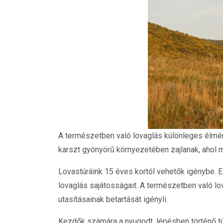
A természetben való lovaglás különleges élmén
karszt gyönyörű környezetében zajlanak, ahol 
Lovastúráink 15 éves kortól vehetők igénybe. E
lovaglás sajátosságait. A természetben való lo
utasításainak betartását igényli.
Kezdők számára a nyugodt, lépésben történő túr