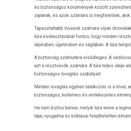
és biztonságos körülmények között szerezhetik
zajlanak, és azok számára is megfelelőek, aki
Tapasztaltabb lovasok számára olyan útvonalak
túra kiválasztásánál fontos, hogy minden résztv
lépésben, ügetésben és vágtában. A túra tempój
A biztonság számunkra elsődleges. A védősisak
azt a résztvevők számára. A túra teljes ideje ala
biztonságos lovaglás szabályait.
Minden lovaglás egyben találkozás is a lóval, 
biztonságos, kellemes és emlékezetes élmény a
Ha nem biztos benne, melyik túra lenne a legme
tájai, nyugalma és kilátásai felejthetetlen élmén