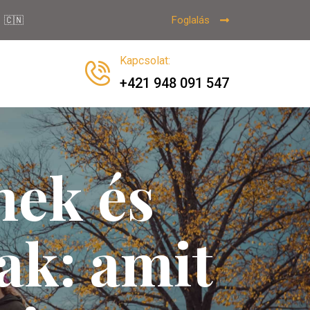
Foglalás
🇨🇳
Kapcsolat
:
+421 948 091 547
nek és
ak: amit