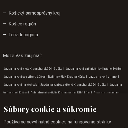
Košický samosprávny kraj
Košice región
Terra Incognita
Môže Vás zaujímať
:
Jazda na koni v lete Krasnohorská Dlhá Lúka
|
Jazda na koni začiatočník v Krásnej Hôrke
|
Jazda na koni cez víkend Lúčka
|
Rodinné výlety Krásna Hôrka
|
Jazda na koni v marci
|
Jazda na koni na východe
|
Jazda na koni cez víkend Krasnohorská Dlhá Lúka
|
Jazda na
koni pre deti Košice
|
Dobrodružné aktivity Krásnohorská Dlhá Lúka
|
Program pre deti na
Gemeri
|
Rodinné výlety na Gemeri
|
Dobrodružné aktivity Krásnohorská jaskyňa
|
Aktivity
Súbory cookie a súkromie
pre deti v prírode Krásnohorská Dlhá Lúka
|
Dobrodružné aktivity na východe
|
Zážitkový
turizmus Betliar
|
Vylety do prírody v okolí Betliara
|
Jazda na koni zážitok Krásnohorská
Používame nevyhnutné cookies na fungovanie stránky
Dlhá Lúka
|
Jazda na koni do prírody Krásna Hôrka
|
Dovolenka jazda na koni Krásnohorská