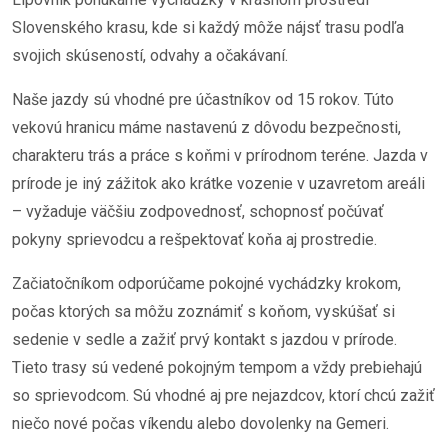
Slovenského krasu, kde si každý môže nájsť trasu podľa
svojich skúseností, odvahy a očakávaní.
Naše jazdy sú vhodné pre účastníkov od 15 rokov. Túto
vekovú hranicu máme nastavenú z dôvodu bezpečnosti,
charakteru trás a práce s koňmi v prírodnom teréne. Jazda v
prírode je iný zážitok ako krátke vozenie v uzavretom areáli
– vyžaduje väčšiu zodpovednosť, schopnosť počúvať
pokyny sprievodcu a rešpektovať koňa aj prostredie.
Začiatočníkom odporúčame pokojné vychádzky krokom,
počas ktorých sa môžu zoznámiť s koňom, vyskúšať si
sedenie v sedle a zažiť prvý kontakt s jazdou v prírode.
Tieto trasy sú vedené pokojným tempom a vždy prebiehajú
so sprievodcom. Sú vhodné aj pre nejazdcov, ktorí chcú zažiť
niečo nové počas víkendu alebo dovolenky na Gemeri.