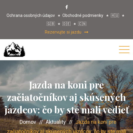
Ochrana osobných údajov
Obchodné podmienky
🇭🇺
🇬🇧
🇩🇪
🇨🇳
Rezervujte si jazdu
Jazda na koni pre
začiatočníkov aj skúsených
jazdcov: čo by ste mali vedieť
Domov
//
Aktuality
//
Jazda na koni pre
začiatočníkov aj skúsených jazdcov: čo by ste mali