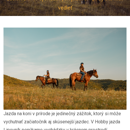
vedieť
Jazda na koni v prírode je jedinečný zážitok, ktorý si môže
vychutnať začiatočník aj skúsenejší jazdec. V Hobby jazda
Lipovník ponúkame vychádzky v krásnom prostredí