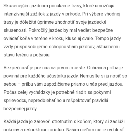
Skúsenejším jazdcom ponúkame trasy, ktoré umožňujú
intenzívnejší zážitok z jazdy v prírode. Pri výbere vhodnej
trasy je dôležité úprimne zhodnotiť svoje jazdecké
skúsenosti. Pokročilý jazdec by mal vedieť bezpečne
ovládať koňa v teréne v kroku, kluse aj cvale. Tempo jazdy
vždy prispôsobujeme schopnostiam jazdcov, aktuálnemu
stavu terénu a počasiu.
Bezpečnosť je pre nás na prvom mieste. Ochranná prilba je
povinná pre každého účastníka jazdy. Nemusíte si ju nosiť so
sebou – prilbu vám zapožičiame priamo u nás pred jazdou.
Počas celej vychádzky je potrebné riadiť sa pokynmi
sprievodcu, nepredbiehať ho a rešpektovať pravidlá
bezpečnej jazdy.
Každá jazda je zároveň stretnutím s koňom, ktorý si zaslúži
pokojný a rešpektujúci prístup. Naším cieľom nie je rýchlosť