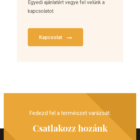
Egyedi ajánlatért vegye fel velünk a
kapcsolatot.
Kapcsolat
Fedezd fel a természet varázsát.
Csatlakozz hozánk