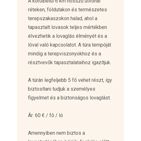
A körülbelül 6 km hosszú útvonal
réteken, földutakon és természetes
terepszakaszokon halad, ahol a
tapasztalt lovasok teljes mértékben
élvezhetik a lovaglás élményét és a
lóval való kapcsolatot. A túra tempóját
mindig a terepviszonyokhoz és a
résztvevők tapasztalataihoz igazítjuk.
A túrán legfeljebb 5 fő vehet részt, így
biztosítani tudjuk a személyes
figyelmet és a biztonságos lovaglást.
Ár: 60 € / fő / ló
Amennyiben nem biztos a