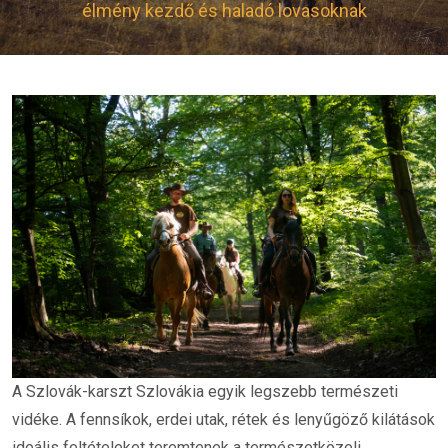
élmény kezdő és haladó lovasoknak
A Szlovák-karszt Szlovákia egyik legszebb természeti
vidéke. A fennsíkok, erdei utak, rétek és lenyűgöző kilátások
ideális feltételeket teremtenek a természetközeli