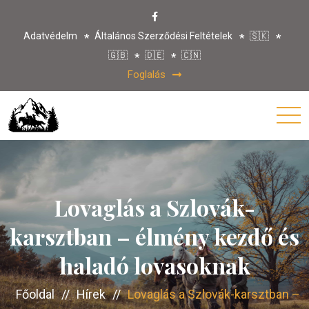
Adatvédelm
Általános Szerződési Feltételek
🇸🇰
🇬🇧
🇩🇪
🇨🇳
Foglalás
Lovaglás a Szlovák-
karsztban – élmény kezdő és
haladó lovasoknak
Főoldal
//
Hírek
//
Lovaglás a Szlovák-karsztban –