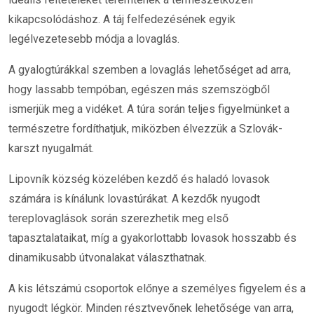
kikapcsolódáshoz. A táj felfedezésének egyik
legélvezetesebb módja a lovaglás.
A gyalogtúrákkal szemben a lovaglás lehetőséget ad arra,
hogy lassabb tempóban, egészen más szemszögből
ismerjük meg a vidéket. A túra során teljes figyelmünket a
természetre fordíthatjuk, miközben élvezzük a Szlovák-
karszt nyugalmát.
Lipovník község közelében kezdő és haladó lovasok
számára is kínálunk lovastúrákat. A kezdők nyugodt
tereplovaglások során szerezhetik meg első
tapasztalataikat, míg a gyakorlottabb lovasok hosszabb és
dinamikusabb útvonalakat választhatnak.
A kis létszámú csoportok előnye a személyes figyelem és a
nyugodt légkör. Minden résztvevőnek lehetősége van arra,