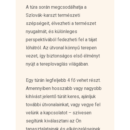
A túra során megcsodálhatja a
Szlovák-karszt természeti
szépségeit, élvezheti a természet
nyugalmát, és különleges
perspektívából fedezheti fel a tájat
lóhátról. Az útvonal könnyű terepen
vezet, így biztonságos első élményt
nyújt a tereplovaglás világában.
Egy túrán legfeljebb 4 fő vehet részt.
Amennyiben hosszabb vagy nagyobb
kihívást jelentő túrát keres, ajánljuk
további útvonalainkat, vagy vegye fel
velünk a kapcsolatot – szívesen
segítünk kiválasztani az Ön
tapasztalatainak és elképzeléseinek