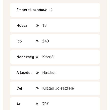
4
Emberek száma
18
Hossz
240
Idő
Kezdő
Nehézség
Hárskut
A kezdet
Kilátás Jolészfelé
Cél
70€
Ár