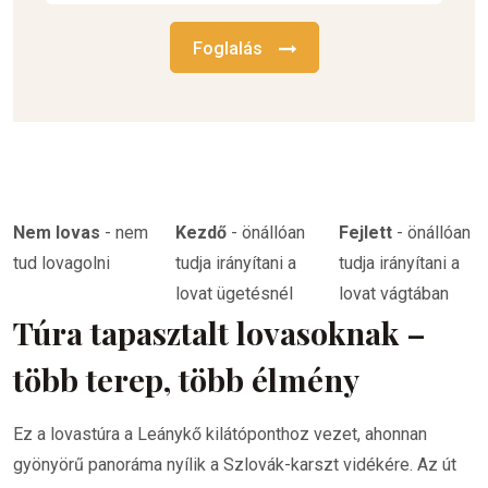
Foglalás
Nem lovas
-
nem
Kezdő
-
önállóan
Fejlett
-
önállóan
tud lovagolni
tudja irányítani a
tudja irányítani a
lovat ügetésnél
lovat vágtában
Túra tapasztalt lovasoknak –
több terep, több élmény
Ez a lovastúra a Leánykő kilátóponthoz vezet, ahonnan
gyönyörű panoráma nyílik a Szlovák-karszt vidékére. Az út