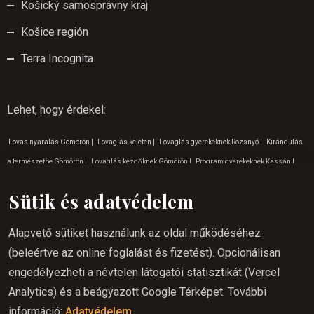
Košický samosprávny kraj
Košice región
Terra Incognita
Lehet, hogy érdekel
:
Lovas nyaralás Gömörön
|
Lovaglás keleten
|
Lovaglás gyerekeknek Rozsnyó
|
Kirándulás
a természetbe Gömörön
|
Lovaglás kezdőknek Gömörön
|
Program gyerekeknek Kassán
|
Lovas nyaralás Várhoszurét
|
Élményturizmus Krasznahorkán
|
Lovas túrázás Gömör
|
Sütik és adatvédelem
Lovaglás a hétvégén Várhoszuréten
|
Nyáron lovaglás gömörön
|
Szabadtéri tevékenységek
Rozsnyó
|
Lovaglás a természetben Kassán
|
Lovas túrázás Várhoszuréten
|
Program
Alapvető sütiket használunk az oldal működéséhez
gyerekeknek Lucskán
|
Lovaglás a hétvégén Lucskán
|
Lovas túrázás Szlovákia
|
(beleértve az online foglalást és fizetést). Opcionálisan
Élményturizmus Rozsnyó
|
Családi kirándulások Gömörön
|
Lovaglás a természetbe
engedélyezheti a névtelen látogatói statisztikát (Vercel
Lucskán
|
Lovaglás Várhoszuréten
|
Hova menjünk kirándulni a Krasznahorkai
Analytics) és a beágyazott Google Térképet. További
természetbe
|
Kirándulás a természetbe Várhosuréten
|
Lovaglás a természetbe
információ:
Adatvédelem