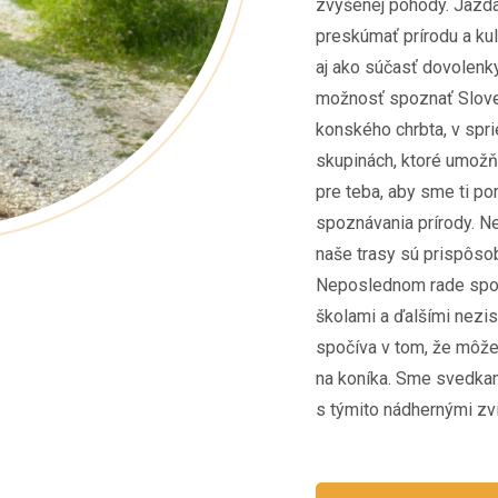
zvýšenej pohody. Jazda
preskúmať prírodu a kul
aj ako súčasť dovolen
možnosť spoznať Slov
konského chrbta, v spr
skupinách, ktoré umožňu
pre teba, aby sme ti p
spoznávania prírody. Ne
naše trasy sú prispôso
Neposlednom rade spol
školami a ďalšími nezi
spočíva v tom, že môže
na koníka. Sme svedkam
s týmito nádhernými zvi