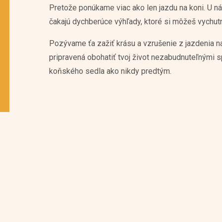
Pretože ponúkame viac ako len jazdu na koni. U ná
čakajú dychberúce výhľady, ktoré si môžeš vychut
Pozývame ťa zažiť krásu a vzrušenie z jazdenia na
pripravená obohatiť tvoj život nezabudnuteľnými 
koňského sedla ako nikdy predtým.