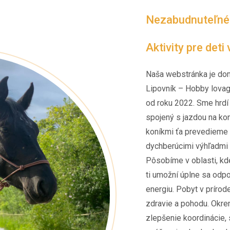
Nezabudnuteľné z
Aktivity pre deti
Naša webstránka je do
Lipovník – Hobby lovag
od roku 2022. Sme hrdí
spojený s jazdou na koni
koníkmi ťa prevedieme 
dychberúcimi výhľadmi 
Pôsobíme v oblasti, kde
ti umožní úplne sa odp
energiu. Pobyt v prírod
zdravie a pohodu. Okrem
zlepšenie koordinácie, 