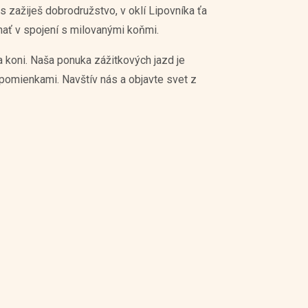
s zažiješ dobrodružstvo, v oklí Lipovníka ťa
nať v spojení s milovanými koňmi.
 koni. Naša ponuka zážitkových jazd je
spomienkami. Navštív nás a objavte svet z