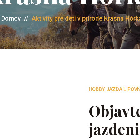
Domov
//
Aktivity pre deti v prírode Krásna Hôrk
HOBBY JAZDA LIPOVN
Objavt
jazdeni