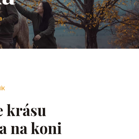
a
ÍK
e krásu
a na koni