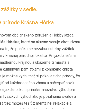
ážitky v sedle.
 v prírode Krásna Hôrka
movom občianskeho združenia Hobby jazda
lás Hárskut, ktoré sa aktívne venuje ekoturizmu
 na to, že ponúkame nezabudnuteľný zážitok
 v krásnej prírodnej lokalite. Pri jazde našimi
nádhernou krajinou a ukážeme ti miesta s
a kultúrnymi pamiatkami z konského chrbta.
 je možné vychutnať si pokoj a ticho prírody, čo
ojiť od každodenného zhonu a načerpať novú
e a jazda na koni prináša množstvo výhod pre
 fyzických výhod, ako je posilnenie svalov a
sa tiež môžeš tešiť z mentálnej relaxácie a