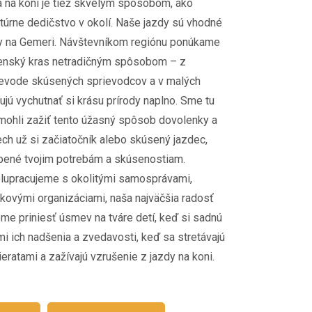
 na koni je tiež skvelým spôsobom, ako
túrne dedičstvo v okolí. Naše jazdy sú vhodné
ky na Gemeri. Návštevníkom regiónu ponúkame
enský kras netradičným spôsobom – z
ievode skúsených sprievodcov a v malých
jú vychutnať si krásu prírody naplno. Sme tu
omohli zažiť tento úžasný spôsob dovolenky a
ch už si začiatočník alebo skúsený jazdec,
bené tvojim potrebám a skúsenostiam.
upracujeme s okolitými samosprávami,
skovými organizáciami, naša najväčšia radosť
me priniesť úsmev na tváre detí, keď si sadnú
i ich nadšenia a zvedavosti, keď sa stretávajú
eratami a zažívajú vzrušenie z jazdy na koni.