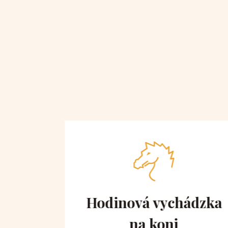
 obe
Hodinová vychádzka
na koni