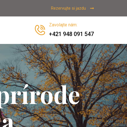
Rezervujte si jazdu
Zavolajte nám
:
+421 948 091 547
 prírode
ka