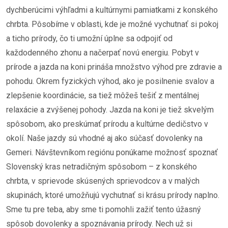
dychberúcimi výhľadmi a kultúrnymi pamiatkami z konského
chrbta. Pôsobíme v oblasti, kde je možné vychutnať si pokoj
a ticho prírody, čo ti umožní úplne sa odpojiť od
každodenného zhonu a načerpať novú energiu. Pobyt v
prírode a jazda na koni prináša množstvo výhod pre zdravie a
pohodu. Okrem fyzických výhod, ako je posilnenie svalov a
zlepšenie koordinácie, sa tiež môžeš tešiť z mentálnej
relaxácie a zvýšenej pohody. Jazda na koni je tiež skvelým
spôsobom, ako preskúmať prírodu a kultúrne dedičstvo v
okolí. Naše jazdy sú vhodné aj ako súčasť dovolenky na
Gemeri. Návštevníkom regiónu ponúkame možnosť spoznať
Slovenský kras netradičným spôsobom – z konského
chrbta, v sprievode skúsených sprievodcov a v malých
skupinách, ktoré umožňujú vychutnať si krásu prírody naplno.
Sme tu pre teba, aby sme ti pomohli zažiť tento úžasný
spôsob dovolenky a spoznávania prírody. Nech už si