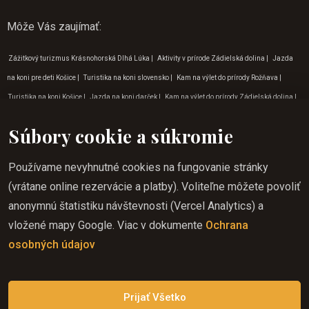
Môže Vás zaujímať
:
Zážitkový turizmus Krásnohorská Dlhá Lúka
|
Aktivity v prírode Zádielská dolina
|
Jazda
na koni pre deti Košice
|
Turistika na koni slovensko
|
Kam na výlet do prírody Rožňava
|
Turistika na koni Košice
|
Jazda na koni darček
|
Kam na výlet do prírody Zádielská dolina
|
Kam na výlet do prírody Betliar
|
Jazda na koni v Rožňave
|
Zážitkový turizmus Rožňava
|
Súbory cookie a súkromie
Jazda na koni začiatočník v Rožňave
|
Aktivity pre deti v prírode Lúčka
|
Vylety do prírody v
okolí Rožňavy
|
Dobrodružné aktivity Krásnohorská jaskyňa
|
Dobrodružné aktivity v
Používame nevyhnutné cookies na fungovanie stránky
Zádielskej doline
|
Jazda na koni lokality
|
Aktivity pre deti v prírode Krásnohorská Dlhá
(vrátane online rezervácie a platby). Voliteľne môžete povoliť
Lúka
|
Dobrodružné aktivity Krásna Hôrka
|
Slovenský raj jazda na koni
|
Dobrodružné
anonymnú štatistiku návštevnosti (Vercel Analytics) a
aktivity na východe
|
Tipy na dovolenku vo februári
|
Jazda na koni pre deti zádielská dolina
|
vložené mapy Google. Viac v dokumente
Ochrana
Vylety do prírody v okolí Krásnej Hôrky
|
Tipy na dovolenku v auguste
|
Aktivity pre deti v
osobných údajov
prírode Zádielská dolina
|
Jazda na koni v júli
|
Outdoorové aktivity pre deti na východe
|
Vylety do prírody v okolí Krásnohorskej jaskyni
|
Vylety do prírody v okolí Lúčky
Prijať Všetko