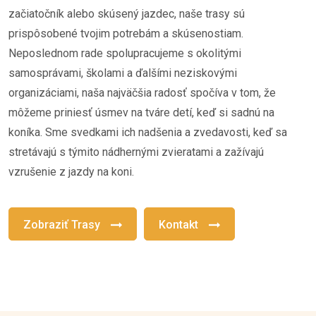
začiatočník alebo skúsený jazdec, naše trasy sú
prispôsobené tvojim potrebám a skúsenostiam.
Neposlednom rade spolupracujeme s okolitými
samosprávami, školami a ďalšími neziskovými
organizáciami, naša najväčšia radosť spočíva v tom, že
môžeme priniesť úsmev na tváre detí, keď si sadnú na
koníka. Sme svedkami ich nadšenia a zvedavosti, keď sa
stretávajú s týmito nádhernými zvieratami a zažívajú
vzrušenie z jazdy na koni.
Zobraziť Trasy
Kontakt