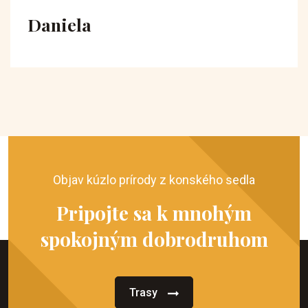
Daniela
Objav kúzlo prírody z konského sedla
Pripojte sa k mnohým
spokojným dobrodruhom
Trasy