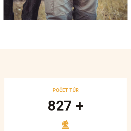
POČET TÚR
890
+