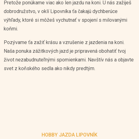
Pretože ponúkame viac ako len jazdu na koni. U nás zažiješ
dobrodružstvo, v oklí Lipovníka ťa čakajú dychberúce
výhľady, ktoré si môžeš vychutnať v spojení s milovanými
koňmi.
Pozývame ťa zažiť krásu a vzrušenie z jazdenia na koni.
Naša ponuka zážitkových jazd je pripravená obohatiť tvoj
život nezabudnuteľnými spomienkami. Navštív nás a objavte
svet z koňského sedla ako nikdy predtým.
HOBBY JAZDA LIPOVNÍK