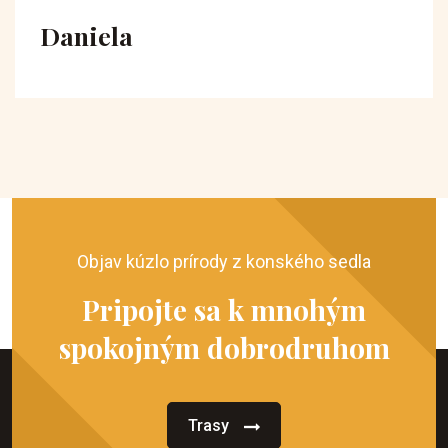
Daniela
Objav kúzlo prírody z konského sedla
Pripojte sa k mnohým
spokojným dobrodruhom
Trasy