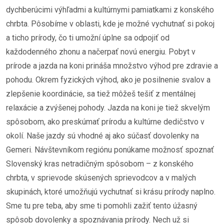
dychberúcimi výhľadmi a kultúrnymi pamiatkami z konského
chrbta. Pôsobíme v oblasti, kde je možné vychutnať si pokoj
a ticho prírody, čo ti umožní úplne sa odpojiť od
každodenného zhonu a načerpať novú energiu. Pobyt v
prírode a jazda na koni prináša množstvo výhod pre zdravie a
pohodu. Okrem fyzických výhod, ako je posilnenie svalov a
zlepšenie koordinácie, sa tiež môžeš tešiť z mentálnej
relaxácie a zvýšenej pohody. Jazda na koni je tiež skvelým
spôsobom, ako preskúmať prírodu a kultúrne dedičstvo v
okolí. Naše jazdy sú vhodné aj ako súčasť dovolenky na
Gemeri. Návštevníkom regiónu ponúkame možnosť spoznať
Slovenský kras netradičným spôsobom – z konského
chrbta, v sprievode skúsených sprievodcov a v malých
skupinách, ktoré umožňujú vychutnať si krásu prírody naplno.
Sme tu pre teba, aby sme ti pomohli zažiť tento úžasný
spôsob dovolenky a spoznávania prírody. Nech už si