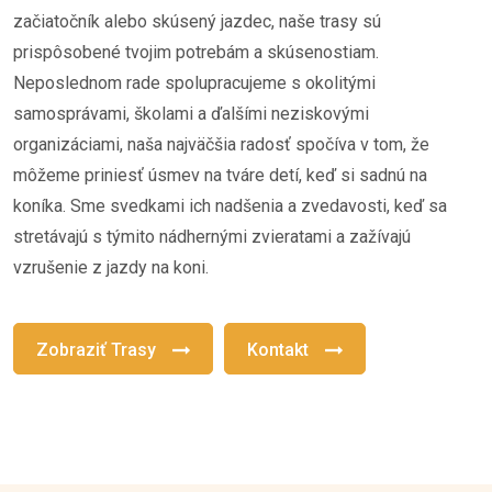
začiatočník alebo skúsený jazdec, naše trasy sú
prispôsobené tvojim potrebám a skúsenostiam.
Neposlednom rade spolupracujeme s okolitými
samosprávami, školami a ďalšími neziskovými
organizáciami, naša najväčšia radosť spočíva v tom, že
môžeme priniesť úsmev na tváre detí, keď si sadnú na
koníka. Sme svedkami ich nadšenia a zvedavosti, keď sa
stretávajú s týmito nádhernými zvieratami a zažívajú
vzrušenie z jazdy na koni.
Zobraziť Trasy
Kontakt