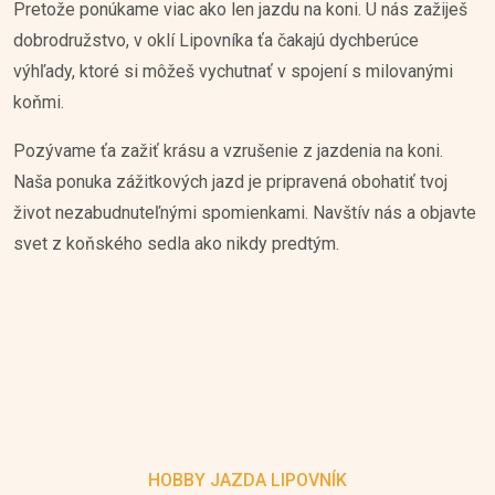
Pretože ponúkame viac ako len jazdu na koni. U nás zažiješ
dobrodružstvo, v oklí Lipovníka ťa čakajú dychberúce
výhľady, ktoré si môžeš vychutnať v spojení s milovanými
koňmi.
Pozývame ťa zažiť krásu a vzrušenie z jazdenia na koni.
Naša ponuka zážitkových jazd je pripravená obohatiť tvoj
život nezabudnuteľnými spomienkami. Navštív nás a objavte
svet z koňského sedla ako nikdy predtým.
HOBBY JAZDA LIPOVNÍK