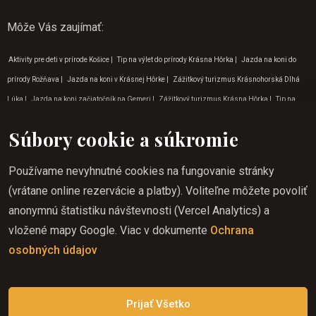
Môže Vás zaujímať
:
Aktivity pre deti v prírode Košice
|
Tip na výlet do prírody Krásna Hôrka
|
Jazda na koni do
prírody Rožňava
|
Jazda na koni v Krásnej Hôrke
|
Zážitkový turizmus Krásnohorská Dlhá
Lúka
|
Jazda na koni začiatočník na Gemeri
|
Zážitkový turizmus Krásna Hôrka
|
Tip na
výlet do prírody Krásnohorská Dlhá Lúka
|
Jazda na koni do prírody Krásna Hôrka
|
Rodinné
Súbory cookie a súkromie
výlety Rožňava
|
Program pre deti Lúčka
|
Program pre deti Krásna Hôrka
|
Rodinné výlety
Krásna Hôrka
|
Turistika na koni Košice
|
Zážitkový turizmus Lúčka
|
Turistika na koni
Používame nevyhnutné cookies na fungovanie stránky
Lúčka
|
Turistika na koni Zádielská dolina
|
Tip na výlet do prírody Zádielská dolina
|
(vrátane online rezervácie a platby). Voliteľne môžete povoliť
Zážitkový turizmus Zádielská dolina
|
Program pre deti v septembri
|
Kam na výlet do
anonymnú štatistiku návštevnosti (Vercel Analytics) a
prírody Krásna Hôrka
|
Dobrodružné aktivity v Lúčke
|
Program pre deti Krásnohorská Dlhá
vložené mapy Google. Viac v dokumente
Ochrana
Lúka
|
Rodinné výlety na Gemeri
|
Program pre deti Zádielská dolina
|
Jazda na koni v
osobných údajov
regióne Gemer
|
Jazda na koni zážitok Krásna Hôrka
|
Jazda na koni cez víkend Betliar
|
Vylety do prírody v okolí Rožňavy
|
Tipy na dovolenku v decembri
Prijať Všetko