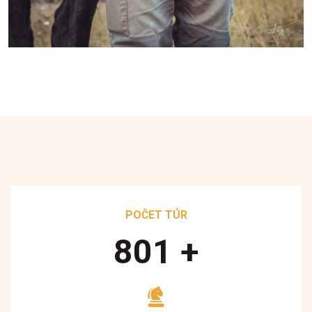
POČET TÚR
890
+