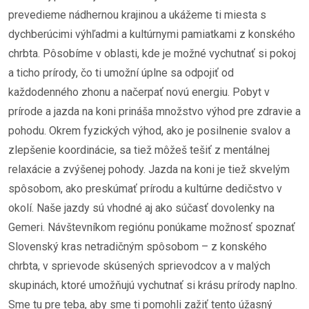
prevedieme nádhernou krajinou a ukážeme ti miesta s
dychberúcimi výhľadmi a kultúrnymi pamiatkami z konského
chrbta. Pôsobíme v oblasti, kde je možné vychutnať si pokoj
a ticho prírody, čo ti umožní úplne sa odpojiť od
každodenného zhonu a načerpať novú energiu. Pobyt v
prírode a jazda na koni prináša množstvo výhod pre zdravie a
pohodu. Okrem fyzických výhod, ako je posilnenie svalov a
zlepšenie koordinácie, sa tiež môžeš tešiť z mentálnej
relaxácie a zvýšenej pohody. Jazda na koni je tiež skvelým
spôsobom, ako preskúmať prírodu a kultúrne dedičstvo v
okolí. Naše jazdy sú vhodné aj ako súčasť dovolenky na
Gemeri. Návštevníkom regiónu ponúkame možnosť spoznať
Slovenský kras netradičným spôsobom – z konského
chrbta, v sprievode skúsených sprievodcov a v malých
skupinách, ktoré umožňujú vychutnať si krásu prírody naplno.
Sme tu pre teba, aby sme ti pomohli zažiť tento úžasný