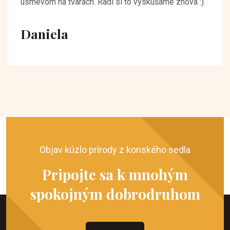
úsmevom na tvárach. Radi si to vyskúšame znova :).
Daniela
Objav kúzlo prírody z konského sedla
Pripojte sa k mnohým
spokojným dobrodruhom