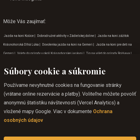
Môže Vás zaujímať
:
Jazda na koni Košice
|
Dobrodružné aktivity v Zádielskej doline
|
Jazda na koni zážitok
Krásnohorská Dlhá Lúka
|
Dovolenka jazda na koni na Gemeri
|
Jazda na koni pre deti na
Gemeri
|
Vylety do prírody v okolí Krásnohorskej jaskyni
|
Tip na výlet do prírody Rožňava
|
Jazda na koni zážitok Krásna Hôrka
|
Aktivity pre deti v prírode Lúčka
|
Tipy na dovolenku vo
Súbory cookie a súkromie
februári
|
Jazda na koni cez víkend Lúčka
|
Dobrodružné aktivity Krásnohorská Dlhá Lúka
|
Jazda na koni do prírody Rožňava
|
Jazda na koni darček
|
Jazda na koni v lete Krásna
Používame nevyhnutné cookies na fungovanie stránky
Hôrka
|
Program pre deti Zádielská dolina
|
Vylety do prírody v okolí Zádielskej doliny
|
(vrátane online rezervácie a platby). Voliteľne môžete povoliť
Jazda na koni v regióne Gemer
|
Jazda na koni zážitok Rožňava
|
Jazda na koni na východe
anonymnú štatistiku návštevnosti (Vercel Analytics) a
|
Jazda na koni v lete na Gemeri
|
Jazda na koni cez víkend v Rožňave
|
Jazda na koni cez
vložené mapy Google. Viac v dokumente
Ochrana
víkend Krasnohorská Dlhá Lúka
|
Jazda na koni
|
Jazda na koni začiatočník v Rožňave
|
osobných údajov
Vylety do prírody v okolí Krásnohorskej Dlhej Lúky
|
Vylety do prírody v okolí Lúčky
|
Slovenský
raj jazda na koni
|
Dobrodružné aktivity Krásna Hôrka
|
Jazda na koni cez víkend Betliar