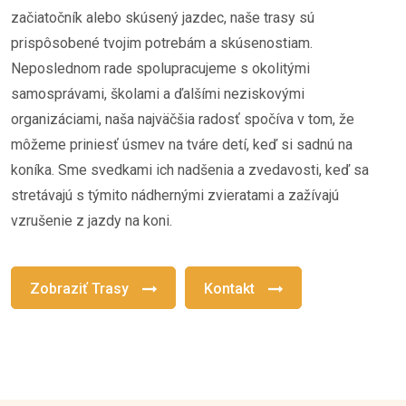
začiatočník alebo skúsený jazdec, naše trasy sú
prispôsobené tvojim potrebám a skúsenostiam.
Neposlednom rade spolupracujeme s okolitými
samosprávami, školami a ďalšími neziskovými
organizáciami, naša najväčšia radosť spočíva v tom, že
môžeme priniesť úsmev na tváre detí, keď si sadnú na
koníka. Sme svedkami ich nadšenia a zvedavosti, keď sa
stretávajú s týmito nádhernými zvieratami a zažívajú
vzrušenie z jazdy na koni.
Zobraziť Trasy
Kontakt