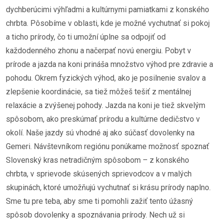
dychberúcimi výhľadmi a kultúrnymi pamiatkami z konského
chrbta. Pôsobíme v oblasti, kde je možné vychutnať si pokoj
a ticho prírody, čo ti umožní úplne sa odpojiť od
každodenného zhonu a načerpať novú energiu. Pobyt v
prírode a jazda na koni prináša množstvo výhod pre zdravie a
pohodu. Okrem fyzických výhod, ako je posilnenie svalov a
zlepšenie koordinácie, sa tiež môžeš tešiť z mentálnej
relaxácie a zvýšenej pohody. Jazda na koni je tiež skvelým
spôsobom, ako preskúmať prírodu a kultúrne dedičstvo v
okolí. Naše jazdy sú vhodné aj ako súčasť dovolenky na
Gemeri. Návštevníkom regiónu ponúkame možnosť spoznať
Slovenský kras netradičným spôsobom – z konského
chrbta, v sprievode skúsených sprievodcov a v malých
skupinách, ktoré umožňujú vychutnať si krásu prírody naplno.
Sme tu pre teba, aby sme ti pomohli zažiť tento úžasný
spôsob dovolenky a spoznávania prírody. Nech už si