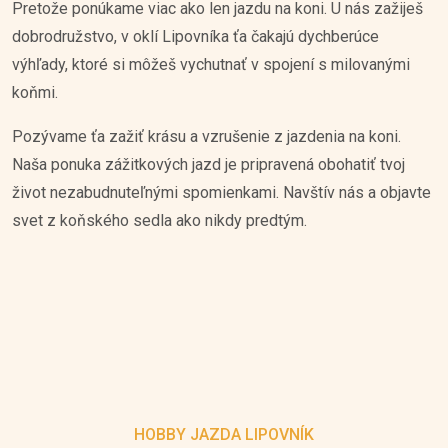
Pretože ponúkame viac ako len jazdu na koni. U nás zažiješ
dobrodružstvo, v oklí Lipovníka ťa čakajú dychberúce
výhľady, ktoré si môžeš vychutnať v spojení s milovanými
koňmi.
Pozývame ťa zažiť krásu a vzrušenie z jazdenia na koni.
Naša ponuka zážitkových jazd je pripravená obohatiť tvoj
život nezabudnuteľnými spomienkami. Navštív nás a objavte
svet z koňského sedla ako nikdy predtým.
HOBBY JAZDA LIPOVNÍK