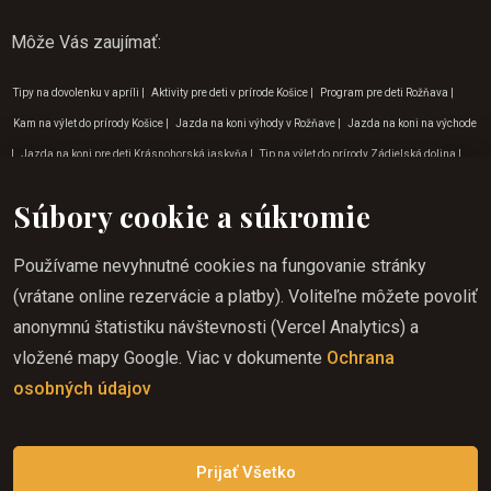
Môže Vás zaujímať
:
Tipy na dovolenku v apríli
|
Aktivity pre deti v prírode Košice
|
Program pre deti Rožňava
|
Kam na výlet do prírody Košice
|
Jazda na koni výhody v Rožňave
|
Jazda na koni na východe
|
Jazda na koni pre deti Krásnohorská jaskyňa
|
Tip na výlet do prírody Zádielská dolina
|
Aktivity pre deti v prírode Rožňava
|
Dobrodružné aktivity Krásna Hôrka
|
Vylety do prírody v
Súbory cookie a súkromie
okolí Zádielskej doliny
|
Jazda na koni do prírody Lúčka
|
Aktivity pre deti v prírode
Krásnohorská Dlhá Lúka
|
Aktivity v prírode na Gemeri
|
Aktivity pre deti v prírode Zádielská
Používame nevyhnutné cookies na fungovanie stránky
dolina
|
Dovolenka jazda na koni na Gemeri
|
Vylety do prírody v okolí Lúčky
|
Jazda na koni
(vrátane online rezervácie a platby). Voliteľne môžete povoliť
zážitok Krásnohorská Dlhá Lúka
|
Vylety do prírody v okolí Krásnej Hôrky
|
Dobrodružné
anonymnú štatistiku návštevnosti (Vercel Analytics) a
aktivity v Lúčke
|
Jazda na koni do prírody Rožňava
|
Aktivity pre deti v prírode Lúčka
|
vložené mapy Google. Viac v dokumente
Ochrana
Dobrodružné aktivity na východe
|
Zážitkový turizmus Betliar
|
Turistika na koni Gemer
|
Tip
osobných údajov
na výlet do prírody Betliar
|
Dobrodružné aktivity Krásnohorská Dlhá Lúka
|
Program pre deti
Krásna Hôrka
|
Tip na výlet do prírody Krásnohorská Dlhá Lúka
|
Jazda na koni Košice
Prijať Všetko