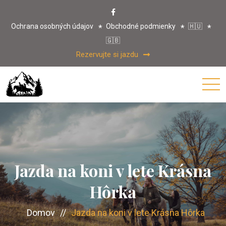
Ochrana osobných údajov
Obchodné podmienky
🇭🇺
🇬🇧
Rezervujte si jazdu
Jazda na koni v lete Krásna
Hôrka
Domov
//
Jazda na koni v lete Krásna Hôrka