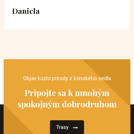
Daniela
Objav kúzlo prírody z konského sedla
Pripojte sa k mnohým
spokojným dobrodruhom
Trasy