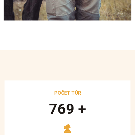
POČET TÚR
890
+