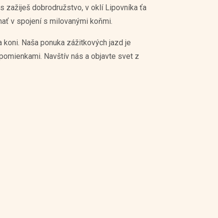
s zažiješ dobrodružstvo, v oklí Lipovníka ťa
nať v spojení s milovanými koňmi.
 koni. Naša ponuka zážitkových jazd je
spomienkami. Navštív nás a objavte svet z