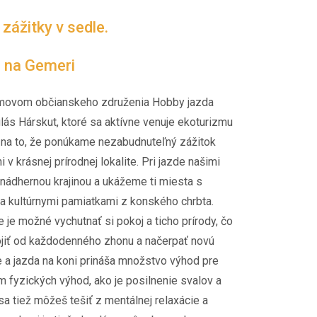
ážitky v sedle.
i na Gemeri
movom občianskeho združenia Hobby jazda
lás Hárskut, ktoré sa aktívne venuje ekoturizmu
 na to, že ponúkame nezabudnuteľný zážitok
 v krásnej prírodnej lokalite. Pri jazde našimi
nádhernou krajinou a ukážeme ti miesta s
a kultúrnymi pamiatkami z konského chrbta.
 je možné vychutnať si pokoj a ticho prírody, čo
ojiť od každodenného zhonu a načerpať novú
e a jazda na koni prináša množstvo výhod pre
 fyzických výhod, ako je posilnenie svalov a
sa tiež môžeš tešiť z mentálnej relaxácie a