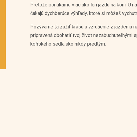
Pretože ponúkame viac ako len jazdu na koni. U ná
čakajú dychberúce výhľady, ktoré si môžeš vychut
Pozývame ťa zažiť krásu a vzrušenie z jazdenia na
pripravená obohatiť tvoj život nezabudnuteľnými 
koňského sedla ako nikdy predtým.