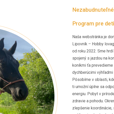
Nezabudnuteľné z
Program pre det
Naša webstránka je do
Lipovník – Hobby lovag
od roku 2022. Sme hrdí
spojený s jazdou na koni
koníkmi ťa prevedieme 
dychberúcimi výhľadmi 
Pôsobíme v oblasti, kde
ti umožní úplne sa odp
energiu. Pobyt v prírod
zdravie a pohodu. Okrem
zlepšenie koordinácie, 