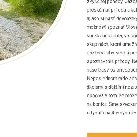
zvýšenej pohody. Jazda
preskúmať prírodu a kul
aj ako súčasť dovolen
možnosť spoznať Slov
konského chrbta, v spr
skupinách, ktoré umožňu
pre teba, aby sme ti p
spoznávania prírody. Ne
naše trasy sú prispôso
Neposlednom rade spol
školami a ďalšími nezi
spočíva v tom, že môže
na koníka. Sme svedkam
s týmito nádhernými zvi