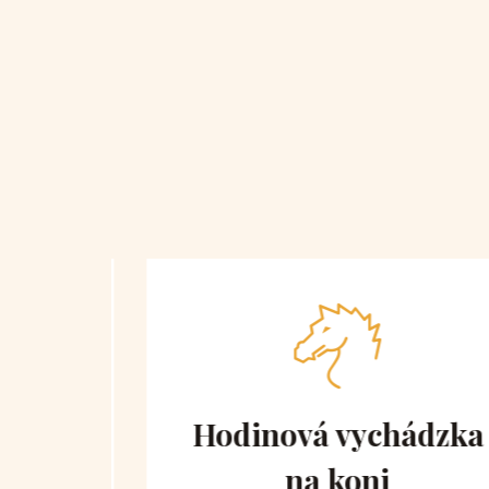
 obe
Hodinová vychádzka
na koni