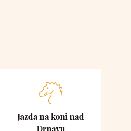
Jazda na koni nad
Vyh
Drnavu
ko