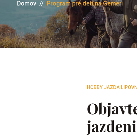
Domov
//
Program pre deti na Gemeri
HOBBY JAZDA LIPOVN
Objavt
jazdeni