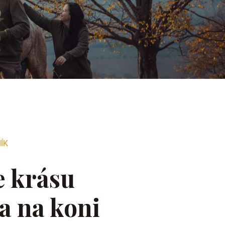
ÍK
e krásu
a na koni