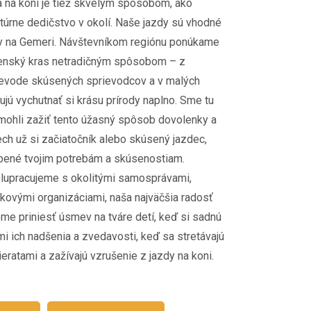
 na koni je tiež skvelým spôsobom, ako
túrne dedičstvo v okolí. Naše jazdy sú vhodné
ky na Gemeri. Návštevníkom regiónu ponúkame
enský kras netradičným spôsobom – z
ievode skúsených sprievodcov a v malých
jú vychutnať si krásu prírody naplno. Sme tu
omohli zažiť tento úžasný spôsob dovolenky a
ch už si začiatočník alebo skúsený jazdec,
bené tvojim potrebám a skúsenostiam.
upracujeme s okolitými samosprávami,
skovými organizáciami, naša najväčšia radosť
me priniesť úsmev na tváre detí, keď si sadnú
i ich nadšenia a zvedavosti, keď sa stretávajú
eratami a zažívajú vzrušenie z jazdy na koni.