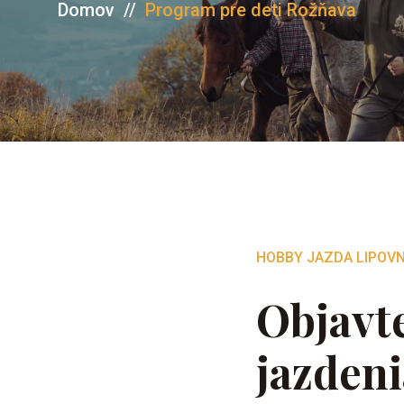
Domov
//
Program pre deti Rožňava
HOBBY JAZDA LIPOVN
Objavt
jazdeni