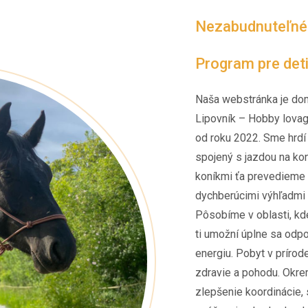
Nezabudnuteľné z
Program pre det
Naša webstránka je do
Lipovník – Hobby lovag
od roku 2022. Sme hrdí
spojený s jazdou na koni
koníkmi ťa prevedieme 
dychberúcimi výhľadmi 
Pôsobíme v oblasti, kde
ti umožní úplne sa odp
energiu. Pobyt v prírod
zdravie a pohodu. Okrem
zlepšenie koordinácie, 