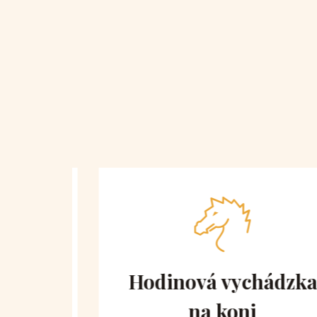
 obe
Hodinová vychádzka
na koni