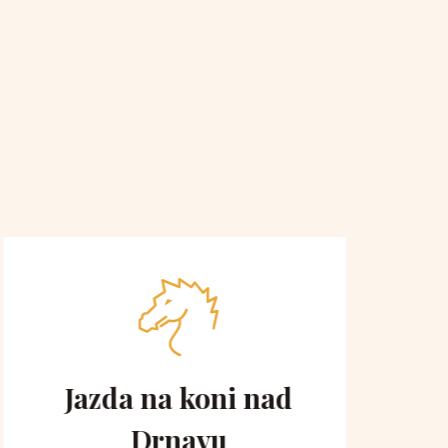
Jazda na koni nad
Vyh
Drnavu
ko