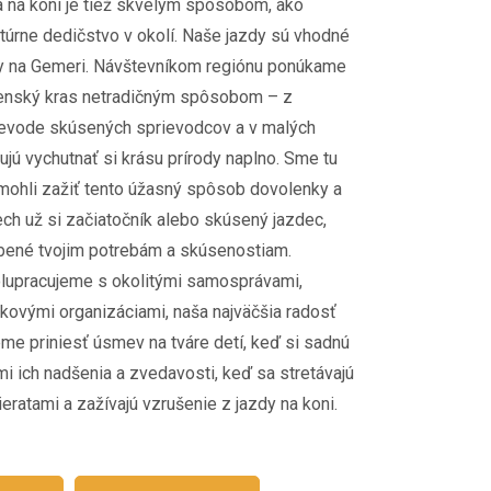
 na koni je tiež skvelým spôsobom, ako
túrne dedičstvo v okolí. Naše jazdy sú vhodné
ky na Gemeri. Návštevníkom regiónu ponúkame
enský kras netradičným spôsobom – z
ievode skúsených sprievodcov a v malých
jú vychutnať si krásu prírody naplno. Sme tu
omohli zažiť tento úžasný spôsob dovolenky a
ch už si začiatočník alebo skúsený jazdec,
bené tvojim potrebám a skúsenostiam.
upracujeme s okolitými samosprávami,
skovými organizáciami, naša najväčšia radosť
me priniesť úsmev na tváre detí, keď si sadnú
i ich nadšenia a zvedavosti, keď sa stretávajú
eratami a zažívajú vzrušenie z jazdy na koni.