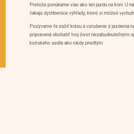
Pretože ponúkame viac ako len jazdu na koni. U ná
čakajú dychberúce výhľady, ktoré si môžeš vychut
Pozývame ťa zažiť krásu a vzrušenie z jazdenia na
pripravená obohatiť tvoj život nezabudnuteľnými 
koňského sedla ako nikdy predtým.