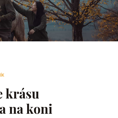
ÍK
e krásu
a na koni