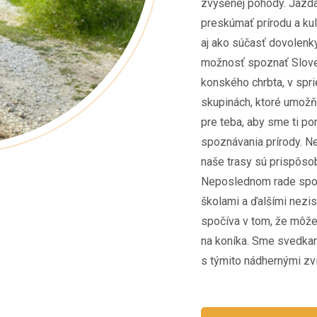
zvýšenej pohody. Jazda
preskúmať prírodu a kul
aj ako súčasť dovolen
možnosť spoznať Slov
konského chrbta, v spr
skupinách, ktoré umožňu
pre teba, aby sme ti p
spoznávania prírody. Ne
naše trasy sú prispôso
Neposlednom rade spol
školami a ďalšími nezi
spočíva v tom, že môže
na koníka. Sme svedkam
s týmito nádhernými zvi