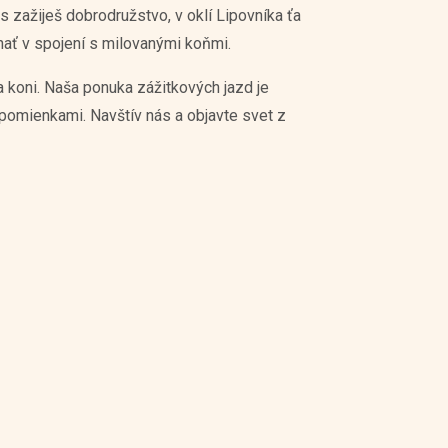
s zažiješ dobrodružstvo, v oklí Lipovníka ťa
nať v spojení s milovanými koňmi.
 koni. Naša ponuka zážitkových jazd je
spomienkami. Navštív nás a objavte svet z