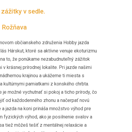
ážitky v sedle.
i Rožňava
movom občianskeho združenia Hobby jazda
lás Hárskut, ktoré sa aktívne venuje ekoturizmu
 na to, že ponúkame nezabudnuteľný zážitok
 v krásnej prírodnej lokalite. Pri jazde našimi
nádhernou krajinou a ukážeme ti miesta s
a kultúrnymi pamiatkami z konského chrbta.
 je možné vychutnať si pokoj a ticho prírody, čo
ojiť od každodenného zhonu a načerpať novú
e a jazda na koni prináša množstvo výhod pre
 fyzických výhod, ako je posilnenie svalov a
sa tiež môžeš tešiť z mentálnej relaxácie a