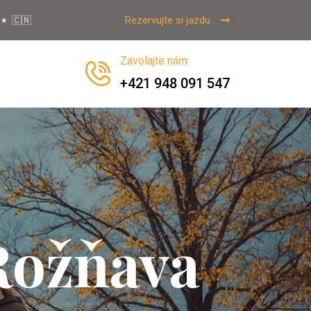
Rezervujte si jazdu
🇨🇳
Zavolajte nám
:
+421 948 091 547
Rožňava