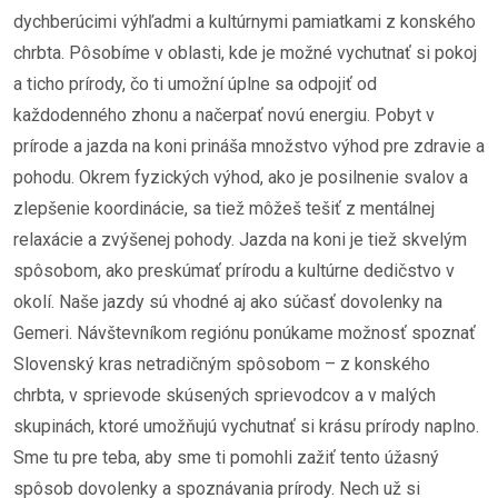
dychberúcimi výhľadmi a kultúrnymi pamiatkami z konského
chrbta. Pôsobíme v oblasti, kde je možné vychutnať si pokoj
a ticho prírody, čo ti umožní úplne sa odpojiť od
každodenného zhonu a načerpať novú energiu. Pobyt v
prírode a jazda na koni prináša množstvo výhod pre zdravie a
pohodu. Okrem fyzických výhod, ako je posilnenie svalov a
zlepšenie koordinácie, sa tiež môžeš tešiť z mentálnej
relaxácie a zvýšenej pohody. Jazda na koni je tiež skvelým
spôsobom, ako preskúmať prírodu a kultúrne dedičstvo v
okolí. Naše jazdy sú vhodné aj ako súčasť dovolenky na
Gemeri. Návštevníkom regiónu ponúkame možnosť spoznať
Slovenský kras netradičným spôsobom – z konského
chrbta, v sprievode skúsených sprievodcov a v malých
skupinách, ktoré umožňujú vychutnať si krásu prírody naplno.
Sme tu pre teba, aby sme ti pomohli zažiť tento úžasný
spôsob dovolenky a spoznávania prírody. Nech už si