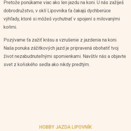
Pretože ponúkame viac ako len jazdu na koni. U nás zažiješ
dobrodružstvo, v oklí Lipovníka ťa čakajú dychberúce
výhľady, ktoré si môžeš vychutnať v spojení s milovanými
koňmi.
Pozývame ťa zažiť krásu a vzrušenie z jazdenia na koni.
Naša ponuka zážitkových jazd je pripravená obohatiť tvoj
život nezabudnuteľnými spomienkami. Navštív nás a objavte
svet z koňského sedla ako nikdy predtým.
HOBBY JAZDA LIPOVNÍK