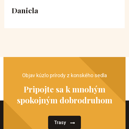
Daniela
Objav kúzlo prírody z konského sedla
Pripojte sa k mnohým
spokojným dobrodruhom
Trasy