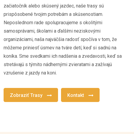
začiatočník alebo skúsený jazdec, naše trasy sú
prispôsobené tvojim potrebám a skúsenostiam.
Neposlednom rade spolupracujeme s okolitými
samosprávami, školami a ďalšími neziskovými
organizáciami, naša najväčšia radosť spočíva v tom, že
môžeme priniesť úsmev na tváre detí, keď si sadnú na
koníka. Sme svedkami ich nadšenia a zvedavosti, keď sa
stretávajú s týmito nádhernými zvieratami a zažívajú
vzrušenie z jazdy na koni.
Zobraziť Trasy
Kontakt