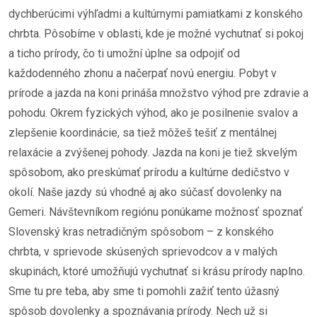
dychberúcimi výhľadmi a kultúrnymi pamiatkami z konského
chrbta. Pôsobíme v oblasti, kde je možné vychutnať si pokoj
a ticho prírody, čo ti umožní úplne sa odpojiť od
každodenného zhonu a načerpať novú energiu. Pobyt v
prírode a jazda na koni prináša množstvo výhod pre zdravie a
pohodu. Okrem fyzických výhod, ako je posilnenie svalov a
zlepšenie koordinácie, sa tiež môžeš tešiť z mentálnej
relaxácie a zvýšenej pohody. Jazda na koni je tiež skvelým
spôsobom, ako preskúmať prírodu a kultúrne dedičstvo v
okolí. Naše jazdy sú vhodné aj ako súčasť dovolenky na
Gemeri. Návštevníkom regiónu ponúkame možnosť spoznať
Slovenský kras netradičným spôsobom – z konského
chrbta, v sprievode skúsených sprievodcov a v malých
skupinách, ktoré umožňujú vychutnať si krásu prírody naplno.
Sme tu pre teba, aby sme ti pomohli zažiť tento úžasný
spôsob dovolenky a spoznávania prírody. Nech už si