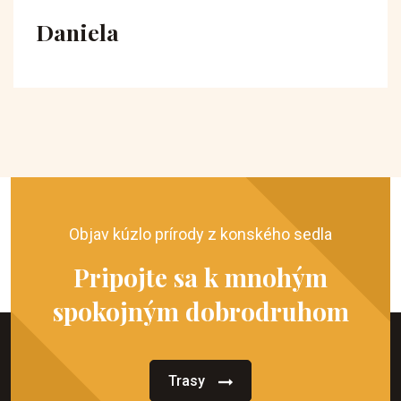
Daniela
Objav kúzlo prírody z konského sedla
Pripojte sa k mnohým
spokojným dobrodruhom
Trasy