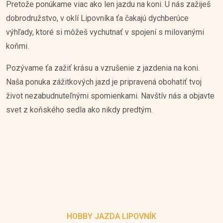
Pretože ponúkame viac ako len jazdu na koni. U nás zažiješ
dobrodružstvo, v oklí Lipovníka ťa čakajú dychberúce
výhľady, ktoré si môžeš vychutnať v spojení s milovanými
koňmi.
Pozývame ťa zažiť krásu a vzrušenie z jazdenia na koni.
Naša ponuka zážitkových jazd je pripravená obohatiť tvoj
život nezabudnuteľnými spomienkami. Navštív nás a objavte
svet z koňského sedla ako nikdy predtým.
HOBBY JAZDA LIPOVNÍK