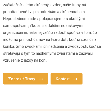
začiatočník alebo skúsený jazdec, naše trasy sú
prispôsobené tvojim potrebám a skúsenostiam.
Neposlednom rade spolupracujeme s okolitými
samosprávami, školami a ďalšími neziskovými
organizáciami, naša najväčšia radosť spočíva v tom, že
môžeme priniesť úsmev na tváre detí, keď si sadnú na
koníka. Sme svedkami ich nadšenia a zvedavosti, keď sa
stretávajú s týmito nádhernými zvieratami a zažívajú
vzrušenie z jazdy na koni.
Zobraziť Trasy
Kontakt