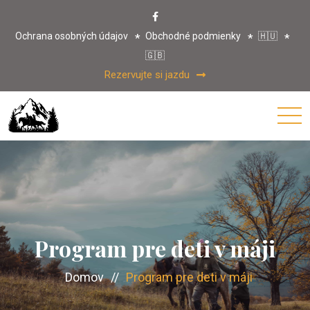
Ochrana osobných údajov
Obchodné podmienky
🇭🇺
🇬🇧
Rezervujte si jazdu
Program pre deti v máji
Domov
//
Program pre deti v máji