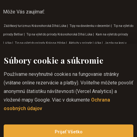
Môže Vás zaujímať
:
Zážitkový turizmus Krásnohorská Dlhá Lúka
|
Tipy na dovolenku v decembri
|
Tip na výlet do
prírody Betliar
|
Tip na výlet do prírody Krásnohorská Dlhá Lúka
|
Kam na výlet do prírody
Lúčka
|
Tip na výlet do prírody Krásna Hôrka
|
Aktivity v prírode Lúčka
|
Jazda na koni v
Rožňave
|
Program pre deti na Gemeri
|
Jazda na koni zážitok na Gemeri
|
Aktivity pre deti v
Súbory cookie a súkromie
prírode Krásnohorská Dlhá Lúka
|
Vylety do prírody v okolí Betliara
|
Jazda na koni pre deti
Krásnohorská Dlhá Lúka
|
Jazda na koni výhody v Rožňave
|
Tipy na dovolenku v januári
|
Používame nevyhnutné cookies na fungovanie stránky
Jazda na koni začiatočník v Rožňave
|
Program pre deti v auguste
|
Tipy na dovolenku v
(vrátane online rezervácie a platby). Voliteľne môžete povoliť
októbri
|
Jazda na koni do prírody Krasnohorská Dlhá Lúka
|
Program pre deti v apríli
|
anonymnú štatistiku návštevnosti (Vercel Analytics) a
Zážitkový turizmus Zádielská dolina
|
Program pre deti Krásna Hôrka
|
Dobrodružné
vložené mapy Google. Viac v dokumente
Ochrana
aktivity na východe
|
Tip na výlet do prírody Gemer
|
Jazda na koni do prírody
|
Jazda na
osobných údajov
koni začiatočník v Krásnej Hôrke
|
Jazda na koni do prírody Lúčka
|
Dovolenka jazda na koni
na Gemeri
|
Aktivity v prírode Krásnohorská Dlhá Lúka
|
Outdoorové aktivity pre deti
Prijať Všetko