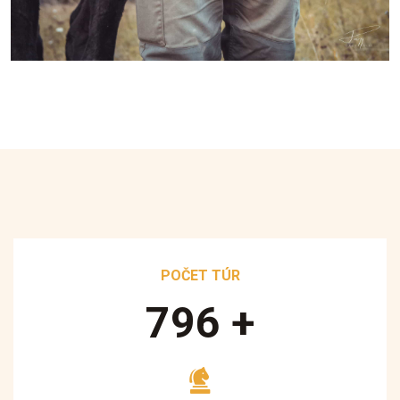
POČET TÚR
890
+