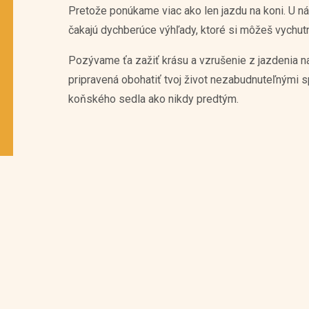
Pretože ponúkame viac ako len jazdu na koni. U ná
čakajú dychberúce výhľady, ktoré si môžeš vychut
Pozývame ťa zažiť krásu a vzrušenie z jazdenia na
pripravená obohatiť tvoj život nezabudnuteľnými 
koňského sedla ako nikdy predtým.