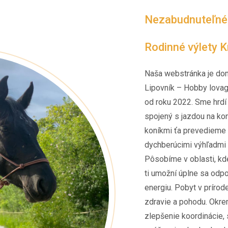
Nezabudnuteľné z
Rodinné výlety 
Naša webstránka je do
Lipovník – Hobby lovag
od roku 2022. Sme hrdí
spojený s jazdou na koni
koníkmi ťa prevedieme 
dychberúcimi výhľadmi 
Pôsobíme v oblasti, kde
ti umožní úplne sa odp
energiu. Pobyt v prírod
zdravie a pohodu. Okrem
zlepšenie koordinácie, 