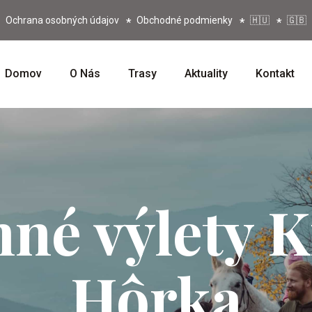
Ochrana osobných údajov
Obchodné podmienky
🇭🇺
🇬🇧
Domov
O Nás
Trasy
Aktuality
Kontakt
né výlety 
Hôrka