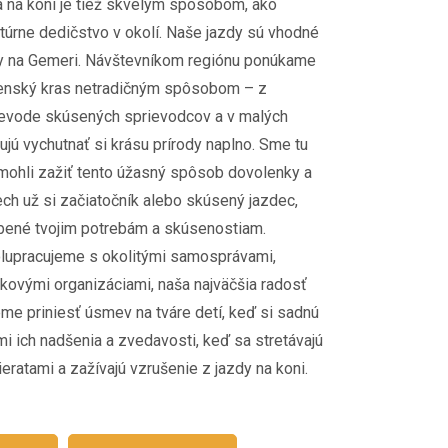
 na koni je tiež skvelým spôsobom, ako
túrne dedičstvo v okolí. Naše jazdy sú vhodné
ky na Gemeri. Návštevníkom regiónu ponúkame
enský kras netradičným spôsobom – z
ievode skúsených sprievodcov a v malých
jú vychutnať si krásu prírody naplno. Sme tu
omohli zažiť tento úžasný spôsob dovolenky a
ch už si začiatočník alebo skúsený jazdec,
bené tvojim potrebám a skúsenostiam.
upracujeme s okolitými samosprávami,
skovými organizáciami, naša najväčšia radosť
me priniesť úsmev na tváre detí, keď si sadnú
i ich nadšenia a zvedavosti, keď sa stretávajú
eratami a zažívajú vzrušenie z jazdy na koni.