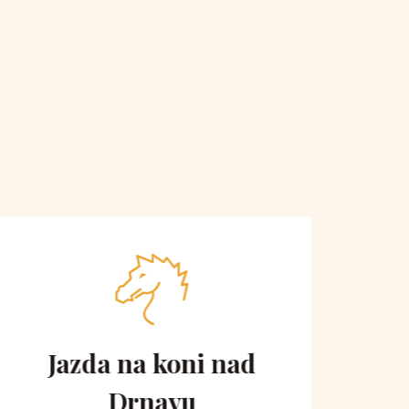
Jazda na koni nad
Vyh
Drnavu
ko