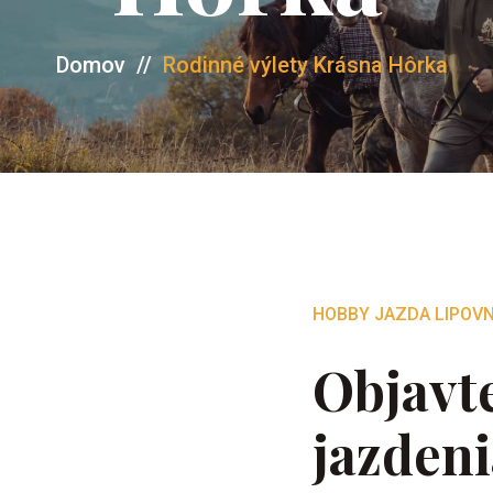
Domov
//
Rodinné výlety Krásna Hôrka
HOBBY JAZDA LIPOVN
Objavt
jazdeni