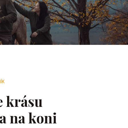
ÍK
e krásu
a na koni