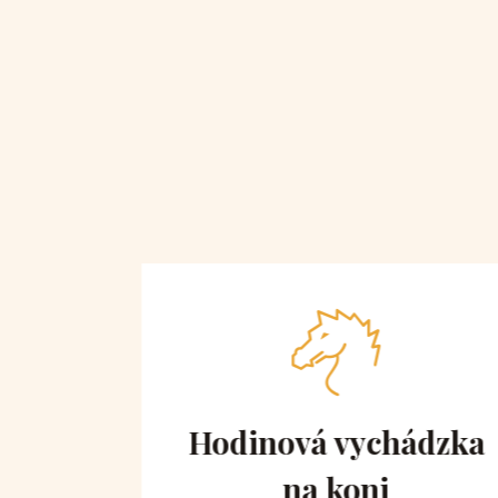
 obe
Hodinová vychádzka
na koni