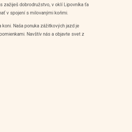
s zažiješ dobrodružstvo, v oklí Lipovníka ťa
nať v spojení s milovanými koňmi.
 koni. Naša ponuka zážitkových jazd je
spomienkami. Navštív nás a objavte svet z