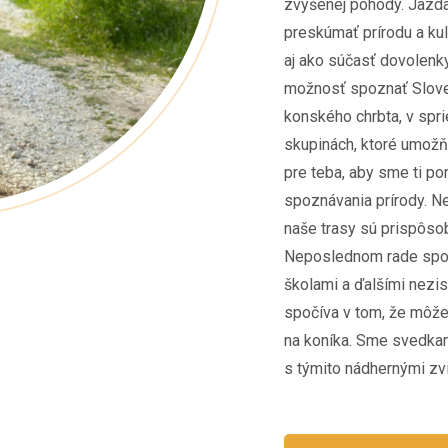
zvýšenej pohody. Jazda
preskúmať prírodu a kul
aj ako súčasť dovolen
možnosť spoznať Slov
konského chrbta, v spr
skupinách, ktoré umožňu
pre teba, aby sme ti p
spoznávania prírody. Ne
naše trasy sú prispôso
Neposlednom rade spol
školami a ďalšími nezi
spočíva v tom, že môže
na koníka. Sme svedkam
s týmito nádhernými zvi