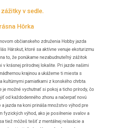
ážitky v sedle.
Krásna Hôrka
movom občianskeho združenia Hobby jazda
lás Hárskut, ktoré sa aktívne venuje ekoturizmu
 na to, že ponúkame nezabudnuteľný zážitok
 v krásnej prírodnej lokalite. Pri jazde našimi
nádhernou krajinou a ukážeme ti miesta s
a kultúrnymi pamiatkami z konského chrbta.
 je možné vychutnať si pokoj a ticho prírody, čo
ojiť od každodenného zhonu a načerpať novú
e a jazda na koni prináša množstvo výhod pre
 fyzických výhod, ako je posilnenie svalov a
sa tiež môžeš tešiť z mentálnej relaxácie a