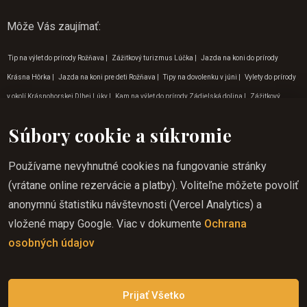
Môže Vás zaujímať
:
Tip na výlet do prírody Rožňava
|
Zážitkový turizmus Lúčka
|
Jazda na koni do prírody
Krásna Hôrka
|
Jazda na koni pre deti Rožňava
|
Tipy na dovolenku v júni
|
Vylety do prírody
v okolí Krásnohorskej Dlhej Lúky
|
Kam na výlet do prírody Zádielská dolina
|
Zážitkový
turizmus Betliar
|
Program pre deti Krásnohorská Dlhá Lúka
|
Jazda na koni v Rožňave
|
Súbory cookie a súkromie
Jazda na koni v apríli
|
Jazda na koni cez víkend Krasnohorská Dlhá Lúka
|
Jazda na koni
lokality
|
Jazda na koni darček
|
Aktivity pre deti v prírode Rožňava
|
Jazda na koni pre deti
Používame nevyhnutné cookies na fungovanie stránky
Krásna Hôrka
|
Program pre deti v júli
|
Aktivity pre deti v prírode na Gemeri
|
Turistika na
(vrátane online rezervácie a platby). Voliteľne môžete povoliť
koni Lúčka
|
Jazda na koni cez víkend v Rožňave
|
Dobrodružné aktivity Krásnohorská Dlhá
anonymnú štatistiku návštevnosti (Vercel Analytics) a
Lúka
|
Jazda na koni v septembri
|
Aktivity pre deti v prírode Lúčka
|
Aktivity v prírode
vložené mapy Google. Viac v dokumente
Ochrana
Zádielská dolina
|
Dovolenka jazda na koni na Gemeri
|
Zážitkový turizmus Krásnohorská
osobných údajov
Dlhá Lúka
|
Dobrodružné aktivity
|
Jazda na koni Krásnohorská Dlhá Lúka
|
Jazda na koni
začiatočník v Rožňave
|
Vylety do prírody v okolí Krásnohorskej jaskyni
Prijať Všetko