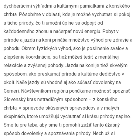
dychberúcimi výhľadmi a kultúrnymi pamiatkami z konského
chrbta. Pôsobíme v oblasti, kde je možné vychutnať si pokoj
a ticho prírody, čo ti umožní úplne sa odpojiť od
každodenného zhonu a načerpať novú energiu. Pobyt v
prírode a jazda na koni prináša množstvo výhod pre zdravie a
pohodu. Okrem fyzických výhod, ako je posilnenie svalov a
zlepšenie koordinácie, sa tiež môžeš tešiť z mentálnej
relaxácie a zvýšenej pohody. Jazda na koni je tiež skvelým
spôsobom, ako preskúmať prírodu a kultúrne dedičstvo v
okolí. Naše jazdy sú vhodné aj ako súčasť dovolenky na
Gemeri. Návštevníkom regiónu ponúkame možnosť spoznať
Slovenský kras netradičným spôsobom – z konského
chrbta, v sprievode skúsených sprievodcov a v malých
skupinách, ktoré umožňujú vychutnať si krásu prírody naplno.
Sme tu pre teba, aby sme ti pomohli zažiť tento úžasný
spôsob dovolenky a spoznávania prírody. Nech už si