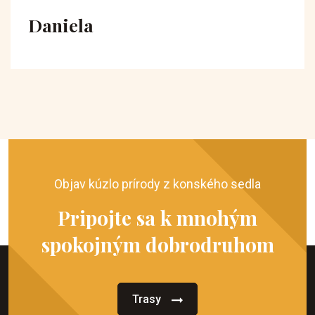
Daniela
Objav kúzlo prírody z konského sedla
Pripojte sa k mnohým
spokojným dobrodruhom
Trasy