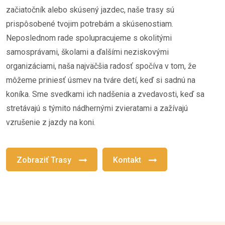
začiatočník alebo skúsený jazdec, naše trasy sú
prispôsobené tvojim potrebám a skúsenostiam.
Neposlednom rade spolupracujeme s okolitými
samosprávami, školami a ďalšími neziskovými
organizáciami, naša najväčšia radosť spočíva v tom, že
môžeme priniesť úsmev na tváre detí, keď si sadnú na
koníka. Sme svedkami ich nadšenia a zvedavosti, keď sa
stretávajú s týmito nádhernými zvieratami a zažívajú
vzrušenie z jazdy na koni.
Zobraziť Trasy
Kontakt