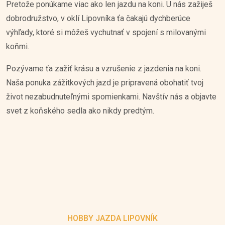
Pretože ponúkame viac ako len jazdu na koni. U nás zažiješ
dobrodružstvo, v oklí Lipovníka ťa čakajú dychberúce
výhľady, ktoré si môžeš vychutnať v spojení s milovanými
koňmi.
Pozývame ťa zažiť krásu a vzrušenie z jazdenia na koni.
Naša ponuka zážitkových jazd je pripravená obohatiť tvoj
život nezabudnuteľnými spomienkami. Navštív nás a objavte
svet z koňského sedla ako nikdy predtým.
HOBBY JAZDA LIPOVNÍK