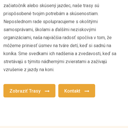
začiatočník alebo skúsený jazdec, naše trasy sú
prispôsobené tvojim potrebám a skúsenostiam.
Neposlednom rade spolupracujeme s okolitými
samosprávami, školami a ďalšími neziskovými
organizáciami, naša najväčšia radosť spočíva v tom, že
môžeme priniesť úsmev na tváre detí, keď si sadnú na
koníka. Sme svedkami ich nadšenia a zvedavosti, keď sa
stretávajú s týmito nádhernými zvieratami a zažívajú
vzrušenie z jazdy na koni.
Zobraziť Trasy
Kontakt