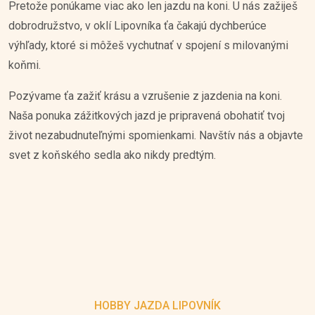
Pretože ponúkame viac ako len jazdu na koni. U nás zažiješ
dobrodružstvo, v oklí Lipovníka ťa čakajú dychberúce
výhľady, ktoré si môžeš vychutnať v spojení s milovanými
koňmi.
Pozývame ťa zažiť krásu a vzrušenie z jazdenia na koni.
Naša ponuka zážitkových jazd je pripravená obohatiť tvoj
život nezabudnuteľnými spomienkami. Navštív nás a objavte
svet z koňského sedla ako nikdy predtým.
HOBBY JAZDA LIPOVNÍK