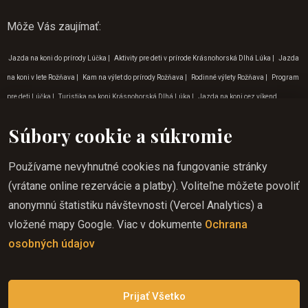
Môže Vás zaujímať
:
Jazda na koni do prírody Lúčka
|
Aktivity pre deti v prírode Krásnohorská Dlhá Lúka
|
Jazda
na koni v lete Rožňava
|
Kam na výlet do prírody Rožňava
|
Rodinné výlety Rožňava
|
Program
pre deti Lúčka
|
Turistika na koni Krásnohorská Dlhá Lúka
|
Jazda na koni cez víkend
Krásna Hôrka
|
Jazda na koni do prírody
|
Jazda na koni cez víkend Krasnohorská Dlhá
Súbory cookie a súkromie
Lúka
|
Tip na výlet do prírody Krásna Hôrka
|
Jazda na koni na východe
|
Jazda na koni v
máji
|
Jazda na koni do prírody Krásna Hôrka
|
Tipy na dovolenku v decembri
|
Tip na výlet
Používame nevyhnutné cookies na fungovanie stránky
do prírody Lúčka
|
Dovolenka jazda na koni Krásna Hôrka
|
Tipy na dovolenku v júni
|
(vrátane online rezervácie a platby). Voliteľne môžete povoliť
Program pre deti Krásna Hôrka
|
Jazda na koni pre deti Lipovník
|
Dobrodružné aktivity v
anonymnú štatistiku návštevnosti (Vercel Analytics) a
Lúčke
|
Tip na výlet do prírody Gemer
|
Aktivity pre deti v prírode Rožňava
|
Jazda na koni pre
vložené mapy Google. Viac v dokumente
Ochrana
deti Krásnohorská Dlhá Lúka
|
Program pre deti v máji
|
Jazda na koni
|
Jazda na koni v
osobných údajov
regióne Gemer
|
Jazda na koni pre deti zádielská dolina
|
Program pre deti Zádielská dolina
|
Aktivity v prírode Zádielská dolina
Prijať Všetko