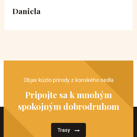
Daniela
Objav kúzlo prírody z konského sedla
Pripojte sa k mnohým
spokojným dobrodruhom
Trasy