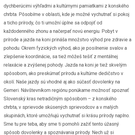
dychberúcimi výhľadmi a kultúrnymi pamiatkami z konského
chrbta. Pôsobíme v oblasti, kde je možné vychutnať si pokoj
a ticho prírody, čo ti umožní úplne sa odpojiť od
každodenného zhonu a načerpať novú energiu. Pobyt v
prírode a jazda na koni prináša množstvo výhod pre zdravie a
pohodu. Okrem fyzických výhod, ako je posilnenie svalov a
zlepšenie koordinácie, sa tiež môžeš tešiť z mentálnej
relaxácie a zvýšenej pohody. Jazda na koni je tiež skvelým
spôsobom, ako preskúmať prírodu a kultúrne dedičstvo v
okolí. Naše jazdy sú vhodné aj ako súčasť dovolenky na
Gemeri. Návštevníkom regiónu ponúkame možnosť spoznať
Slovenský kras netradičným spôsobom – z konského
chrbta, v sprievode skúsených sprievodcov a v malých
skupinách, ktoré umožňujú vychutnať si krásu prírody naplno.
Sme tu pre teba, aby sme ti pomohli zažiť tento úžasný
spôsob dovolenky a spoznávania prírody. Nech už si