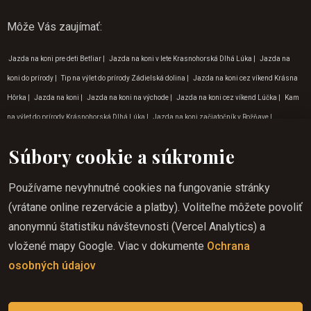
Môže Vás zaujímať
:
Jazda na koni pre deti Betliar
|
Jazda na koni v lete Krasnohorská Dlhá Lúka
|
Jazda na
koni do prírody
|
Tip na výlet do prírody Zádielská dolina
|
Jazda na koni cez víkend Krásna
Hôrka
|
Jazda na koni
|
Jazda na koni na východe
|
Jazda na koni cez víkend Lúčka
|
Kam
na výlet do prírody Krásnohorská Dlhá Lúka
|
Jazda na koni začiatočník v Rožňave
|
Turistika na koni Zádielská dolina
|
Zážitkový turizmus Lúčka
|
Kam na výlet do prírody
Súbory cookie a súkromie
Lúčka
|
Tip na výlet do prírody Krásna Hôrka
|
Aktivity pre deti v prírode Krásna Hôrka
|
Aktivity v prírode Krásna hôrka
|
Aktivity pre deti v prírode na Gemeri
|
Jazda na koni cez
Používame nevyhnutné cookies na fungovanie stránky
víkend Krasnohorská Dlhá Lúka
|
Dovolenka jazda na koni Krásnohorská Dlhá Lúka
|
(vrátane online rezervácie a platby). Voliteľne môžete povoliť
Dobrodružné aktivity Krásnohorská Dlhá Lúka
|
Dobrodružné aktivity na východe
|
Tipy na
anonymnú štatistiku návštevnosti (Vercel Analytics) a
dovolenku v januári
|
Turistika na koni Lúčka
|
Aktivity v prírode na Gemeri
|
Program pre
vložené mapy Google. Viac v dokumente
Ochrana
deti v októbri
|
Jazda na koni zážitok Krásna Hôrka
|
Outdoorové aktivity pre deti na východe
|
osobných údajov
Kam na výlet do prírody Betliar
|
Jazda na koni v lete Krásna Hôrka
|
Program pre deti v
auguste