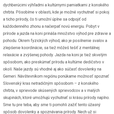
dychberúcimi výhľadmi a kultúrnymi pamiatkami z konského
chrbta. Pôsobíme v oblasti, kde je možné vychutnať si pokoj
a ticho prírody, čo ti umožní úplne sa odpojiť od
každodenného zhonu a načerpať novú energiu. Pobyt v
prírode a jazda na koni prináša množstvo výhod pre zdravie a
pohodu. Okrem fyzických výhod, ako je posilnenie svalov a
zlepšenie koordinácie, sa tiež môžeš tešiť z mentálnej
relaxácie a zvýšenej pohody. Jazda na koni je tiež skvelým
spôsobom, ako preskúmať prírodu a kultúrne dedičstvo v
okolí. Naše jazdy sú vhodné aj ako súčasť dovolenky na
Gemeri. Návštevníkom regiónu ponúkame možnosť spoznať
Slovenský kras netradičným spôsobom – z konského
chrbta, v sprievode skúsených sprievodcov a v malých
skupinách, ktoré umožňujú vychutnať si krásu prírody naplno.
Sme tu pre teba, aby sme ti pomohli zažiť tento úžasný
spôsob dovolenky a spoznávania prírody. Nech už si