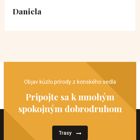
Daniela
Objav kúzlo prírody z konského sedla
Pripojte sa k mnohým
spokojným dobrodruhom
Trasy