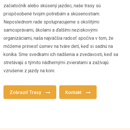
začiatočník alebo skúsený jazdec, naše trasy sú
prispôsobené tvojim potrebám a skúsenostiam.
Neposlednom rade spolupracujeme s okolitými
samosprávami, školami a ďalšími neziskovými
organizáciami, naša najväčšia radosť spočíva v tom, že
môžeme priniesť úsmev na tváre detí, keď si sadnú na
koníka. Sme svedkami ich nadšenia a zvedavosti, keď sa
stretávajú s týmito nádhernými zvieratami a zažívajú
vzrušenie z jazdy na koni.
Zobraziť Trasy
Kontakt