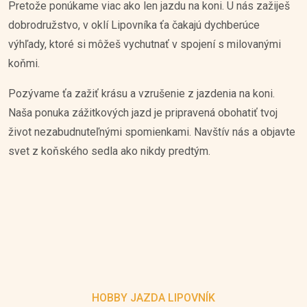
Pretože ponúkame viac ako len jazdu na koni. U nás zažiješ
dobrodružstvo, v oklí Lipovníka ťa čakajú dychberúce
výhľady, ktoré si môžeš vychutnať v spojení s milovanými
koňmi.
Pozývame ťa zažiť krásu a vzrušenie z jazdenia na koni.
Naša ponuka zážitkových jazd je pripravená obohatiť tvoj
život nezabudnuteľnými spomienkami. Navštív nás a objavte
svet z koňského sedla ako nikdy predtým.
HOBBY JAZDA LIPOVNÍK