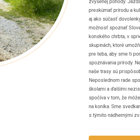
zvýšenej pohody. Jazda
preskúmať prírodu a kul
aj ako súčasť dovolen
možnosť spoznať Slov
konského chrbta, v spr
skupinách, ktoré umožňu
pre teba, aby sme ti p
spoznávania prírody. Ne
naše trasy sú prispôso
Neposlednom rade spol
školami a ďalšími nezi
spočíva v tom, že môže
na koníka. Sme svedkam
s týmito nádhernými zvi