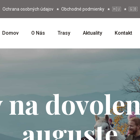
Ochrana osobných údajov
Obchodné podmienky
🇭🇺
🇬🇧
Domov
O Nás
Trasy
Aktuality
Kontakt
 na dovole
auguste