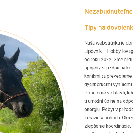
Nezabudnuteľné z
Tipy na dovolen
Naša webstránka je do
Lipovník – Hobby lovag
od roku 2022. Sme hrdí
spojený s jazdou na koni
koníkmi ťa prevedieme 
dychberúcimi výhľadmi 
Pôsobíme v oblasti, kde
ti umožní úplne sa odp
energiu. Pobyt v prírod
zdravie a pohodu. Okrem
zlepšenie koordinácie, 