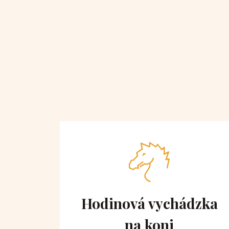
 obe
Hodinová vychádzka
na koni