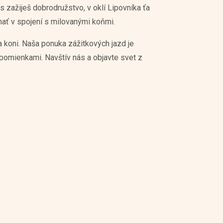
s zažiješ dobrodružstvo, v oklí Lipovníka ťa
nať v spojení s milovanými koňmi.
 koni. Naša ponuka zážitkových jazd je
spomienkami. Navštív nás a objavte svet z