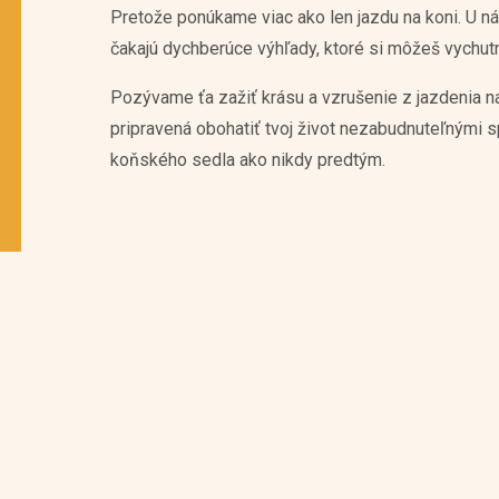
Pretože ponúkame viac ako len jazdu na koni. U ná
čakajú dychberúce výhľady, ktoré si môžeš vychut
Pozývame ťa zažiť krásu a vzrušenie z jazdenia na
pripravená obohatiť tvoj život nezabudnuteľnými 
koňského sedla ako nikdy predtým.