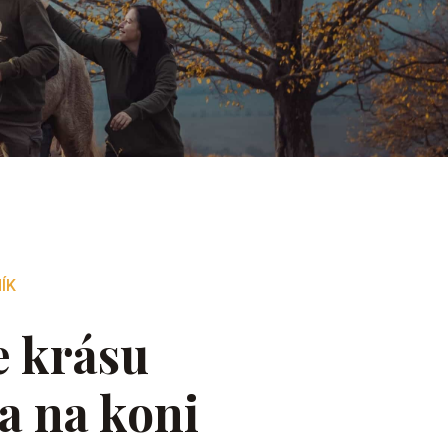
ÍK
e krásu
a na koni