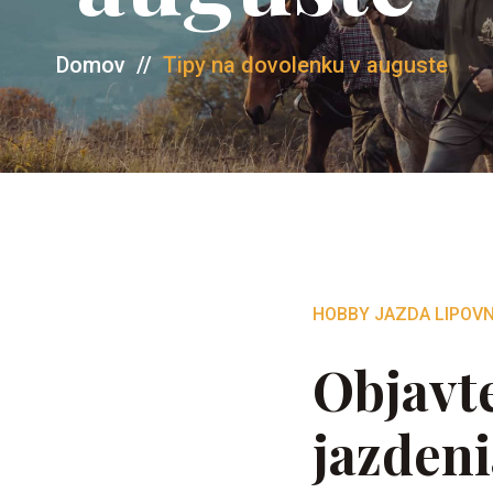
Domov
//
Tipy na dovolenku v auguste
HOBBY JAZDA LIPOVN
Objavt
jazdeni