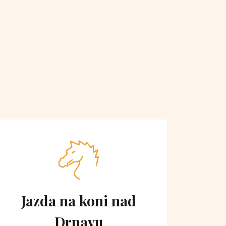
Jazda na koni nad
Vyh
Drnavu
ko