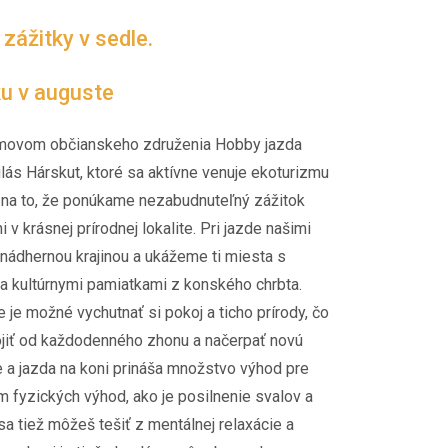
ážitky v sedle.
ku v auguste
movom občianskeho združenia Hobby jazda
lás Hárskut, ktoré sa aktívne venuje ekoturizmu
 na to, že ponúkame nezabudnuteľný zážitok
 v krásnej prírodnej lokalite. Pri jazde našimi
nádhernou krajinou a ukážeme ti miesta s
a kultúrnymi pamiatkami z konského chrbta.
 je možné vychutnať si pokoj a ticho prírody, čo
ojiť od každodenného zhonu a načerpať novú
e a jazda na koni prináša množstvo výhod pre
 fyzických výhod, ako je posilnenie svalov a
sa tiež môžeš tešiť z mentálnej relaxácie a