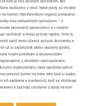
 na koni je tiež skvelým spôsobom, ako
túrne dedičstvo v okolí. Naše jazdy sú vhodné
ky na Gemeri. Návštevníkom regiónu ponúkame
enský kras netradičným spôsobom – z
ievode skúsených sprievodcov a v malých
jú vychutnať si krásu prírody naplno. Sme tu
omohli zažiť tento úžasný spôsob dovolenky a
ch už si začiatočník alebo skúsený jazdec,
bené tvojim potrebám a skúsenostiam.
upracujeme s okolitými samosprávami,
skovými organizáciami, naša najväčšia radosť
me priniesť úsmev na tváre detí, keď si sadnú
i ich nadšenia a zvedavosti, keď sa stretávajú
eratami a zažívajú vzrušenie z jazdy na koni.