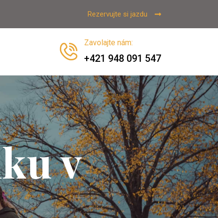
Rezervujte si jazdu
Zavolajte nám
:
+421 948 091 547
nku v