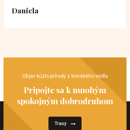
Daniela
Objav kúzlo prírody z konského sedla
Pripojte sa k mnohým
spokojným dobrodruhom
Trasy