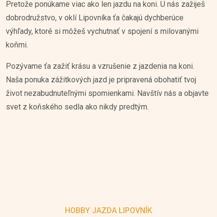
Pretože ponúkame viac ako len jazdu na koni. U nás zažiješ
dobrodružstvo, v oklí Lipovníka ťa čakajú dychberúce
výhľady, ktoré si môžeš vychutnať v spojení s milovanými
koňmi.
Pozývame ťa zažiť krásu a vzrušenie z jazdenia na koni.
Naša ponuka zážitkových jazd je pripravená obohatiť tvoj
život nezabudnuteľnými spomienkami. Navštív nás a objavte
svet z koňského sedla ako nikdy predtým.
HOBBY JAZDA LIPOVNÍK