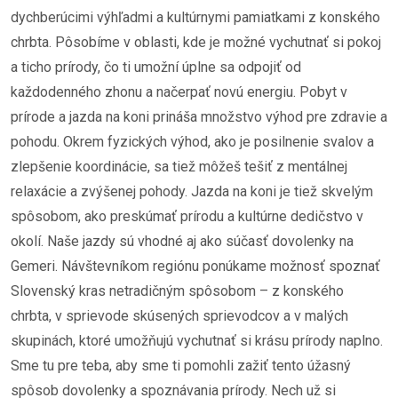
dychberúcimi výhľadmi a kultúrnymi pamiatkami z konského
chrbta. Pôsobíme v oblasti, kde je možné vychutnať si pokoj
a ticho prírody, čo ti umožní úplne sa odpojiť od
každodenného zhonu a načerpať novú energiu. Pobyt v
prírode a jazda na koni prináša množstvo výhod pre zdravie a
pohodu. Okrem fyzických výhod, ako je posilnenie svalov a
zlepšenie koordinácie, sa tiež môžeš tešiť z mentálnej
relaxácie a zvýšenej pohody. Jazda na koni je tiež skvelým
spôsobom, ako preskúmať prírodu a kultúrne dedičstvo v
okolí. Naše jazdy sú vhodné aj ako súčasť dovolenky na
Gemeri. Návštevníkom regiónu ponúkame možnosť spoznať
Slovenský kras netradičným spôsobom – z konského
chrbta, v sprievode skúsených sprievodcov a v malých
skupinách, ktoré umožňujú vychutnať si krásu prírody naplno.
Sme tu pre teba, aby sme ti pomohli zažiť tento úžasný
spôsob dovolenky a spoznávania prírody. Nech už si