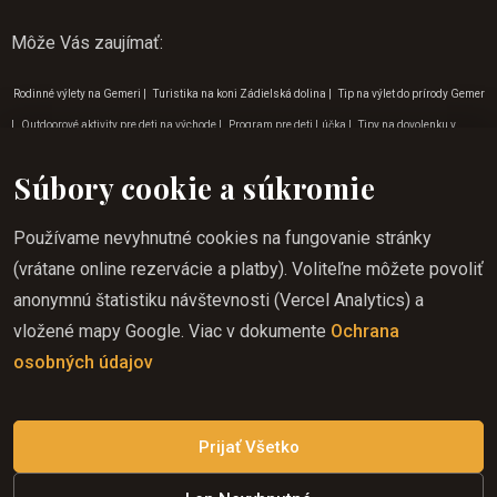
Môže Vás zaujímať
:
Rodinné výlety na Gemeri
|
Turistika na koni Zádielská dolina
|
Tip na výlet do prírody Gemer
|
Outdoorové aktivity pre deti na východe
|
Program pre deti Lúčka
|
Tipy na dovolenku v
auguste
|
Turistika na koni Košice
|
Turistika na koni Gemer
|
Program pre deti v marci
|
Súbory cookie a súkromie
Tipy na dovolenku v apríli
|
Jazda na koni do prírody Krasnohorská Dlhá Lúka
|
Jazda na
koni v lete Rožňava
|
Program pre deti v októbri
|
Víkendové outdoorové aktivity pre deti
|
Tipy
Používame nevyhnutné cookies na fungovanie stránky
na dovolenku v marci
|
Jazda na koni do prírody Rožňava
|
Outdoorové aktivity pre deti v
(vrátane online rezervácie a platby). Voliteľne môžete povoliť
Rožňave
|
Jazda na koni do prírody Košice
|
Program pre deti v auguste
|
Jazda na koni pre
anonymnú štatistiku návštevnosti (Vercel Analytics) a
deti Lipovník
|
Jazda na koni v Rožňave
|
Jazda na koni pre deti Krásnohorská Dlhá Lúka
|
vložené mapy Google. Viac v dokumente
Ochrana
Vylety do prírody v okolí Krásnohorskej jaskyni
|
Dovolenka jazda na koni na Gemeri
|
Kam
osobných údajov
na výlet do prírody Betliar
|
Jazda na koni pre deti Krásna Hôrka
|
Jazda na koni darček
|
Rodinné výlety Rožňava
|
Dobrodružné aktivity
|
Tip na výlet do prírody Lúčka
Prijať Všetko