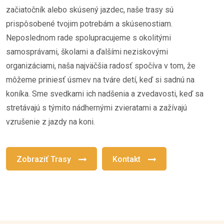
začiatočník alebo skúsený jazdec, naše trasy sú
prispôsobené tvojim potrebám a skúsenostiam.
Neposlednom rade spolupracujeme s okolitými
samosprávami, školami a ďalšími neziskovými
organizáciami, naša najväčšia radosť spočíva v tom, že
môžeme priniesť úsmev na tváre detí, keď si sadnú na
koníka. Sme svedkami ich nadšenia a zvedavosti, keď sa
stretávajú s týmito nádhernými zvieratami a zažívajú
vzrušenie z jazdy na koni.
Zobraziť Trasy
Kontakt