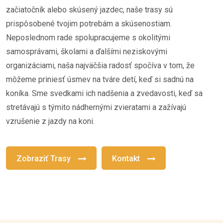
začiatočník alebo skúsený jazdec, naše trasy sú
prispôsobené tvojim potrebám a skúsenostiam.
Neposlednom rade spolupracujeme s okolitými
samosprávami, školami a ďalšími neziskovými
organizáciami, naša najväčšia radosť spočíva v tom, že
môžeme priniesť úsmev na tváre detí, keď si sadnú na
koníka. Sme svedkami ich nadšenia a zvedavosti, keď sa
stretávajú s týmito nádhernými zvieratami a zažívajú
vzrušenie z jazdy na koni.
Zobraziť Trasy
Kontakt