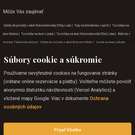
Môže Vás zaujímať
:
Vylety do prírody v okolí Krásnohorskej Dlhej Lúky
|
Tipy na dovolenku v apríli
|
Turistika na
koni Košice
|
Turistika na koni Lúčka
|
Turistika na koni Krásnohorská Dlhá Lúka
|
Aktivity v
prírode Zádielská dolina
|
Vylety do prírody v okolí Krásnej Hôrky
|
Jazda na koni výhody
Krásnohorská Dlhá Lúka
|
Dobrodružné aktivity Krásnohorská Dlhá Lúka
|
Jazda na koni do
Súbory cookie a súkromie
prírody Krasnohorská Dlhá Lúka
|
Dobrodružné aktivity v Lúčke
|
Aktivity v prírode na Gemeri
|
Dovolenka jazda na koni Krásna Hôrka
|
Darčekové poukazy jazda na koni
|
Jazda na koni
Používame nevyhnutné cookies na fungovanie stránky
do prírody
|
Turistika na koni Zádielská dolina
|
Tip na výlet do prírody Zádielská dolina
|
(vrátane online rezervácie a platby). Voliteľne môžete povoliť
Program pre deti Krásnohorská Dlhá Lúka
|
Dovolenka jazda na koni na Gemeri
|
anonymnú štatistiku návštevnosti (Vercel Analytics) a
Dobrodružné aktivity Krásnohorská jaskyňa
|
Jazda na koni Košice
|
Vylety do prírody v okolí
vložené mapy Google. Viac v dokumente
Ochrana
Krásnohorskej jaskyni
|
Jazda na koni v apríli
|
Jazda na koni do prírody Krásna Hôrka
|
osobných údajov
Program pre deti v marci
|
Program pre deti Zádielská dolina
|
Jazda na koni v októbri
|
Tipy
na dovolenku v júni
|
Turistika na koni slovensko
|
Kam na výlet do prírody Košice
Prijať Všetko