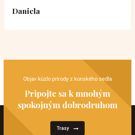
Daniela
Objav kúzlo prírody z konského sedla
Pripojte sa k mnohým
spokojným dobrodruhom
Trasy