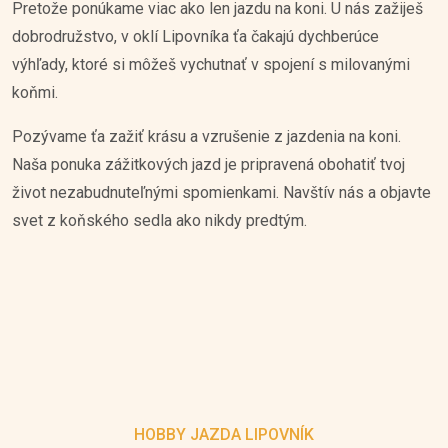
Pretože ponúkame viac ako len jazdu na koni. U nás zažiješ
dobrodružstvo, v oklí Lipovníka ťa čakajú dychberúce
výhľady, ktoré si môžeš vychutnať v spojení s milovanými
koňmi.
Pozývame ťa zažiť krásu a vzrušenie z jazdenia na koni.
Naša ponuka zážitkových jazd je pripravená obohatiť tvoj
život nezabudnuteľnými spomienkami. Navštív nás a objavte
svet z koňského sedla ako nikdy predtým.
HOBBY JAZDA LIPOVNÍK