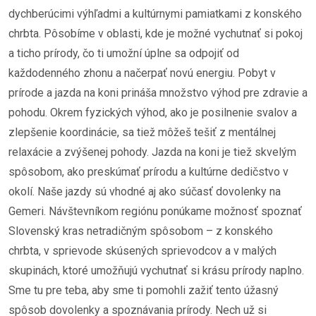
dychberúcimi výhľadmi a kultúrnymi pamiatkami z konského
chrbta. Pôsobíme v oblasti, kde je možné vychutnať si pokoj
a ticho prírody, čo ti umožní úplne sa odpojiť od
každodenného zhonu a načerpať novú energiu. Pobyt v
prírode a jazda na koni prináša množstvo výhod pre zdravie a
pohodu. Okrem fyzických výhod, ako je posilnenie svalov a
zlepšenie koordinácie, sa tiež môžeš tešiť z mentálnej
relaxácie a zvýšenej pohody. Jazda na koni je tiež skvelým
spôsobom, ako preskúmať prírodu a kultúrne dedičstvo v
okolí. Naše jazdy sú vhodné aj ako súčasť dovolenky na
Gemeri. Návštevníkom regiónu ponúkame možnosť spoznať
Slovenský kras netradičným spôsobom – z konského
chrbta, v sprievode skúsených sprievodcov a v malých
skupinách, ktoré umožňujú vychutnať si krásu prírody naplno.
Sme tu pre teba, aby sme ti pomohli zažiť tento úžasný
spôsob dovolenky a spoznávania prírody. Nech už si