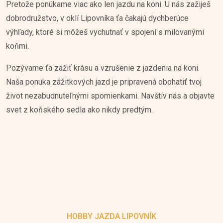
Pretože ponúkame viac ako len jazdu na koni. U nás zažiješ
dobrodružstvo, v oklí Lipovníka ťa čakajú dychberúce
výhľady, ktoré si môžeš vychutnať v spojení s milovanými
koňmi.
Pozývame ťa zažiť krásu a vzrušenie z jazdenia na koni.
Naša ponuka zážitkových jazd je pripravená obohatiť tvoj
život nezabudnuteľnými spomienkami. Navštív nás a objavte
svet z koňského sedla ako nikdy predtým.
HOBBY JAZDA LIPOVNÍK