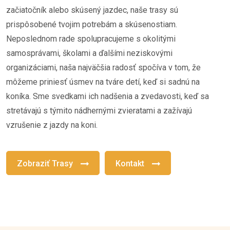
začiatočník alebo skúsený jazdec, naše trasy sú
prispôsobené tvojim potrebám a skúsenostiam.
Neposlednom rade spolupracujeme s okolitými
samosprávami, školami a ďalšími neziskovými
organizáciami, naša najväčšia radosť spočíva v tom, že
môžeme priniesť úsmev na tváre detí, keď si sadnú na
koníka. Sme svedkami ich nadšenia a zvedavosti, keď sa
stretávajú s týmito nádhernými zvieratami a zažívajú
vzrušenie z jazdy na koni.
Zobraziť Trasy
Kontakt