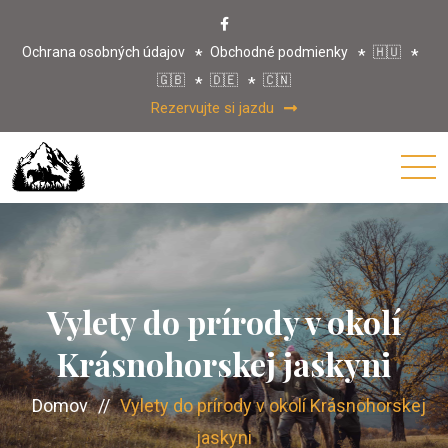
Ochrana osobných údajov
Obchodné podmienky
🇭🇺
🇬🇧
🇩🇪
🇨🇳
Rezervujte si jazdu
Vylety do prírody v okolí
Krásnohorskej jaskyni
Domov
//
Vylety do prírody v okolí Krásnohorskej
jaskyni