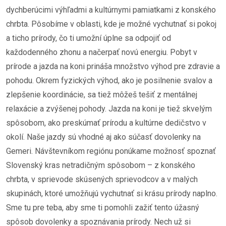
dychberúcimi výhľadmi a kultúrnymi pamiatkami z konského
chrbta. Pôsobíme v oblasti, kde je možné vychutnať si pokoj
a ticho prírody, čo ti umožní úplne sa odpojiť od
každodenného zhonu a načerpať novú energiu. Pobyt v
prírode a jazda na koni prináša množstvo výhod pre zdravie a
pohodu. Okrem fyzických výhod, ako je posilnenie svalov a
zlepšenie koordinácie, sa tiež môžeš tešiť z mentálnej
relaxácie a zvýšenej pohody. Jazda na koni je tiež skvelým
spôsobom, ako preskúmať prírodu a kultúrne dedičstvo v
okolí. Naše jazdy sú vhodné aj ako súčasť dovolenky na
Gemeri. Návštevníkom regiónu ponúkame možnosť spoznať
Slovenský kras netradičným spôsobom – z konského
chrbta, v sprievode skúsených sprievodcov a v malých
skupinách, ktoré umožňujú vychutnať si krásu prírody naplno.
Sme tu pre teba, aby sme ti pomohli zažiť tento úžasný
spôsob dovolenky a spoznávania prírody. Nech už si