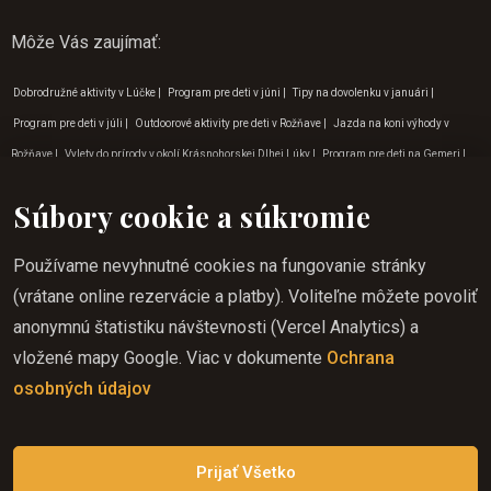
Môže Vás zaujímať
:
Dobrodružné aktivity v Lúčke
|
Program pre deti v júni
|
Tipy na dovolenku v januári
|
Program pre deti v júli
|
Outdoorové aktivity pre deti v Rožňave
|
Jazda na koni výhody v
Rožňave
|
Vylety do prírody v okolí Krásnohorskej Dlhej Lúky
|
Program pre deti na Gemeri
|
Tipy na dovolenku v auguste
|
Outdoorové aktivity pre deti na východe
|
Jazda na koni pre
Súbory cookie a súkromie
deti Betliar
|
Jazda na koni v júli
|
Víkendové outdoorové aktivity pre deti
|
Jazda na koni pre
deti Lúčka
|
Program pre deti Zádielská dolina
|
Program pre deti v marci
|
Jazda na koni
Používame nevyhnutné cookies na fungovanie stránky
výhody Krásna Hôrka
|
Jazda na koni v júni
|
Program pre deti v máji
|
Dobrodružné aktivity
(vrátane online rezervácie a platby). Voliteľne môžete povoliť
v Zádielskej doline
|
Aktivity pre deti v prírode Lúčka
|
Tipy na dovolenku v máji
|
Tipy na
anonymnú štatistiku návštevnosti (Vercel Analytics) a
dovolenku v októbri
|
Jazda na koni výhody Krásnohorská Dlhá Lúka
|
Jazda na koni pre deti
vložené mapy Google. Viac v dokumente
Ochrana
Lipovník
|
Dobrodružné aktivity Krásna Hôrka
|
Zážitkový turizmus Rožňava
|
Jazda na koni
osobných údajov
pre deti Rožňava
|
Dobrodružné aktivity Krásnohorská Dlhá Lúka
|
Program pre deti v
septembri
Prijať Všetko