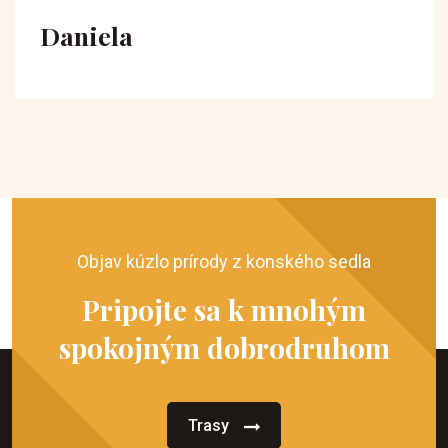
Daniela
Objav kúzlo prírody z konského sedla
Pripojte sa k mnohým
spokojným dobrodruhom
Trasy