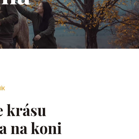
ÍK
e krásu
a na koni