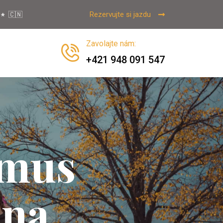
Rezervujte si jazdu
🇨🇳
Zavolajte nám
:
+421 948 091 547
zmus
ina