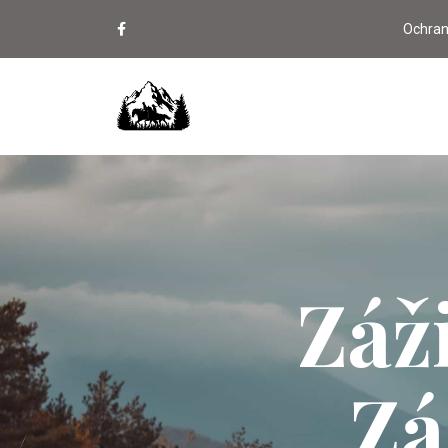
Ochran
Záž
Zá