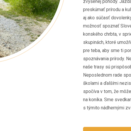
zvýšenej pohody. Jazda
preskúmať prírodu a kul
aj ako súčasť dovolen
možnosť spoznať Slov
konského chrbta, v spr
skupinách, ktoré umožňu
pre teba, aby sme ti p
spoznávania prírody. Ne
naše trasy sú prispôso
Neposlednom rade spol
školami a ďalšími nezi
spočíva v tom, že môže
na koníka. Sme svedkam
s týmito nádhernými zvi