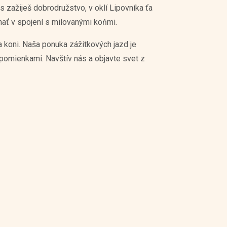
s zažiješ dobrodružstvo, v oklí Lipovníka ťa
nať v spojení s milovanými koňmi.
 koni. Naša ponuka zážitkových jazd je
spomienkami. Navštív nás a objavte svet z