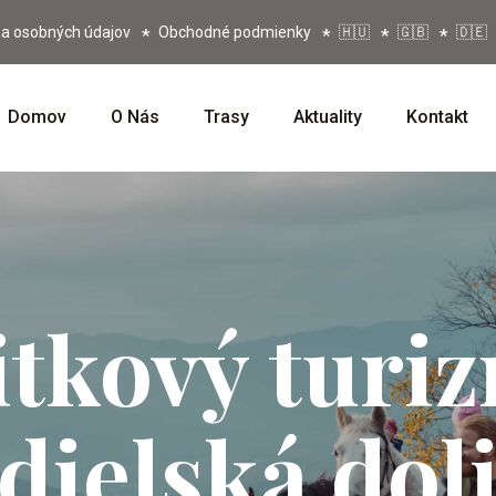
a osobných údajov
Obchodné podmienky
🇭🇺
🇬🇧
🇩🇪
Domov
O Nás
Trasy
Aktuality
Kontakt
itkový turi
dielská dol