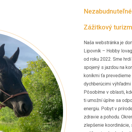
Nezabudnuteľné z
Zážitkový turizm
Naša webstránka je do
Lipovník – Hobby lovag
od roku 2022. Sme hrdí
spojený s jazdou na koni
koníkmi ťa prevedieme 
dychberúcimi výhľadmi 
Pôsobíme v oblasti, kde
ti umožní úplne sa odp
energiu. Pobyt v prírod
zdravie a pohodu. Okrem
zlepšenie koordinácie, 