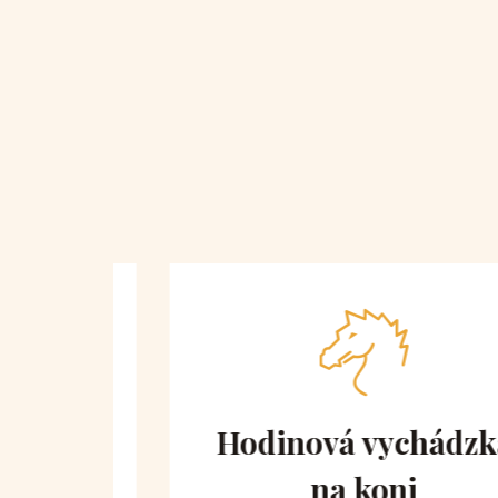
 obe
Hodinová vychádzka
na koni