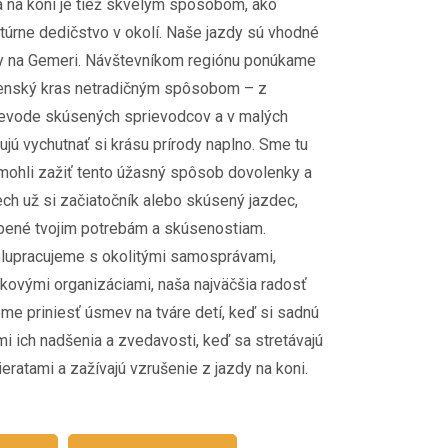
 na koni je tiež skvelým spôsobom, ako
túrne dedičstvo v okolí. Naše jazdy sú vhodné
ky na Gemeri. Návštevníkom regiónu ponúkame
enský kras netradičným spôsobom – z
ievode skúsených sprievodcov a v malých
jú vychutnať si krásu prírody naplno. Sme tu
omohli zažiť tento úžasný spôsob dovolenky a
ch už si začiatočník alebo skúsený jazdec,
bené tvojim potrebám a skúsenostiam.
upracujeme s okolitými samosprávami,
skovými organizáciami, naša najväčšia radosť
me priniesť úsmev na tváre detí, keď si sadnú
i ich nadšenia a zvedavosti, keď sa stretávajú
eratami a zažívajú vzrušenie z jazdy na koni.