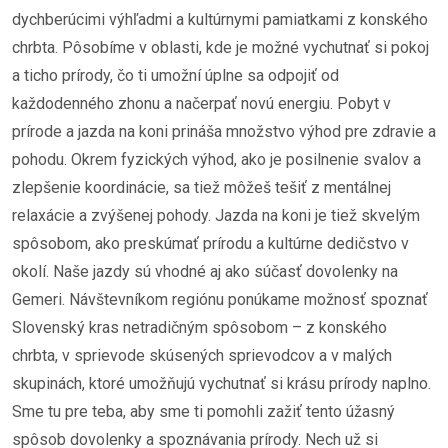
dychberúcimi výhľadmi a kultúrnymi pamiatkami z konského
chrbta. Pôsobíme v oblasti, kde je možné vychutnať si pokoj
a ticho prírody, čo ti umožní úplne sa odpojiť od
každodenného zhonu a načerpať novú energiu. Pobyt v
prírode a jazda na koni prináša množstvo výhod pre zdravie a
pohodu. Okrem fyzických výhod, ako je posilnenie svalov a
zlepšenie koordinácie, sa tiež môžeš tešiť z mentálnej
relaxácie a zvýšenej pohody. Jazda na koni je tiež skvelým
spôsobom, ako preskúmať prírodu a kultúrne dedičstvo v
okolí. Naše jazdy sú vhodné aj ako súčasť dovolenky na
Gemeri. Návštevníkom regiónu ponúkame možnosť spoznať
Slovenský kras netradičným spôsobom – z konského
chrbta, v sprievode skúsených sprievodcov a v malých
skupinách, ktoré umožňujú vychutnať si krásu prírody naplno.
Sme tu pre teba, aby sme ti pomohli zažiť tento úžasný
spôsob dovolenky a spoznávania prírody. Nech už si