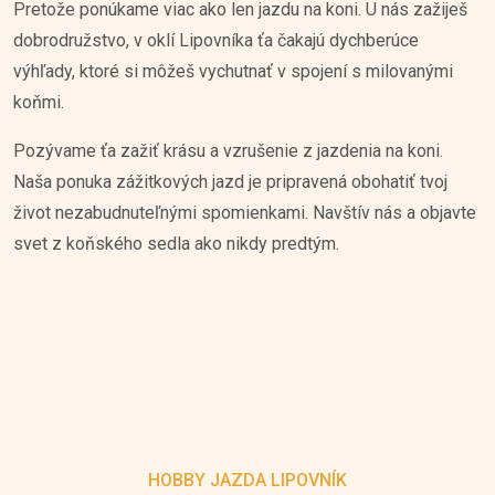
Pretože ponúkame viac ako len jazdu na koni. U nás zažiješ
dobrodružstvo, v oklí Lipovníka ťa čakajú dychberúce
výhľady, ktoré si môžeš vychutnať v spojení s milovanými
koňmi.
Pozývame ťa zažiť krásu a vzrušenie z jazdenia na koni.
Naša ponuka zážitkových jazd je pripravená obohatiť tvoj
život nezabudnuteľnými spomienkami. Navštív nás a objavte
svet z koňského sedla ako nikdy predtým.
HOBBY JAZDA LIPOVNÍK