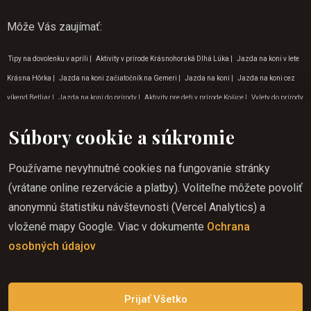
Môže Vás zaujímať
:
Tipy na dovolenku v apríli
|
Aktivity v prírode Krásnohorská Dlhá Lúka
|
Jazda na koni v lete
Krásna Hôrka
|
Jazda na koni začiatočník na Gemeri
|
Jazda na koni
|
Jazda na koni cez
víkend Betliar
|
Jazda na koni do prírody
|
Aktivity pre deti v prírode Košice
|
Vylety do prírody
v okolí Zádielskej doliny
|
Tip na výlet do prírody Krásna Hôrka
|
Jazda na koni Košice
|
Súbory cookie a súkromie
Jazda na koni cez víkend Lúčka
|
Jazda na koni zážitok Krásna Hôrka
|
Jazda na koni pre
deti Betliar
|
Jazda na koni Krásnohorská Dlhá Lúka
|
Jazda na koni zážitok Krásnohorská
Používame nevyhnutné cookies na fungovanie stránky
Dlhá Lúka
|
Jazda na koni výhody Krásnohorská Dlhá Lúka
|
Aktivity pre deti v prírode
(vrátane online rezervácie a platby). Voliteľne môžete povoliť
Rožňava
|
Dobrodružné aktivity na východe
|
Jazda na koni pre deti Krásna Hôrka
|
anonymnú štatistiku návštevnosti (Vercel Analytics) a
Dobrodružné aktivity Krásnohorská Dlhá Lúka
|
Jazda na koni začiatočník v Krásnej Hôrke
|
vložené mapy Google. Viac v dokumente
Ochrana
Program pre deti Krásnohorská Dlhá Lúka
|
Tipy na dovolenku v októbri
|
Zážitkový turizmus
osobných údajov
Lúčka
|
Aktivity v prírode Košice
|
Zážitkový turizmus Krásna Hôrka
|
Jazda na koni
začiatočník v Rožňave
|
Program pre deti v júni
|
Kam na výlet do prírody Betliar
Prijať Všetko