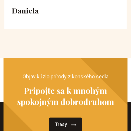
Daniela
Objav kúzlo prírody z konského sedla
Pripojte sa k mnohým
spokojným dobrodruhom
Trasy