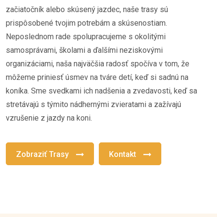
začiatočník alebo skúsený jazdec, naše trasy sú
prispôsobené tvojim potrebám a skúsenostiam.
Neposlednom rade spolupracujeme s okolitými
samosprávami, školami a ďalšími neziskovými
organizáciami, naša najväčšia radosť spočíva v tom, že
môžeme priniesť úsmev na tváre detí, keď si sadnú na
koníka. Sme svedkami ich nadšenia a zvedavosti, keď sa
stretávajú s týmito nádhernými zvieratami a zažívajú
vzrušenie z jazdy na koni.
Zobraziť Trasy
Kontakt