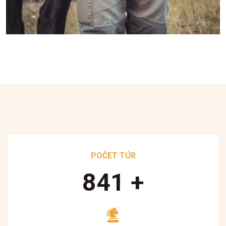
POČET TÚR
890
+