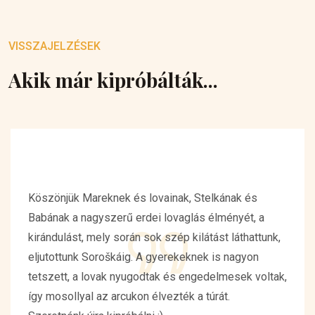
VISSZAJELZÉSEK
Akik már kipróbálták...
Köszönjük Mareknek és lovainak, Stelkának és
Babának a nagyszerű erdei lovaglás élményét, a
kirándulást, mely során sok szép kilátást láthattunk,
eljutottunk Soroškáig. A gyerekeknek is nagyon
tetszett, a lovak nyugodtak és engedelmesek voltak,
így mosollyal az arcukon élvezték a túrát.