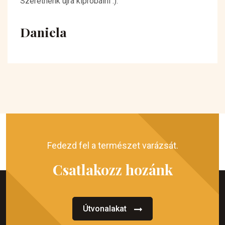
Szeretnénk újra kipróbálni :).
Daniela
Fedezd fel a természet varázsát.
Csatlakozz hozánk
Útvonalakat