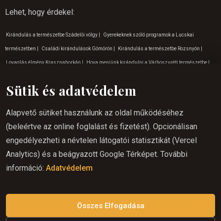
Lehet, hogy érdekel
:
Kirándulás a természetbe Szádelöi völgy
|
Gyerekeknek szóló programok a Lucskai
természetben
|
Családi kirándulások Gömörön
|
Kirándulás a természetbe Rozsnyón
|
Lovaglás élmény Krasznahorkán
|
Hova menjünk kirándulni a Várhoszuréti természetbe
|
Program gyerekeknek Krasznahorkán
|
Lovaglás Rozsnyón
|
Lovaglás a természetbe
Sütik és adatvédelem
Lucskán
|
Lovaglás a természetbe Krasznahorkán
|
Lovaglás Krasznahorkán
|
Hova
menjünk kirándulni a Betléri természetbe
|
Lovaglás a hétvégén Betlérbe
|
Családi
Alapvető sütiket használunk az oldal működéséhez
kirándulások Rozsnyó
|
Családi kirándulások Krasznahorka
|
Kirándulás a természetbe
(beleértve az online foglalást és fizetést). Opcionálisan
Várhosuréten
|
Lovaglás kezdőknek Rozsnyón
|
Lovaglás a hétvégén Várhoszuréten
|
engedélyezheti a névtelen látogatói statisztikát (Vercel
Lovaglás a Gömör régióban
|
Nyáron lovaglás Krasznahorkan
|
Nyáron lovaglás gömörön
|
Analytics) és a beágyazott Google Térképet. További
Lovas túrázás Szlovákia
|
Kalandos tevékenységek Lucskán
|
Szabadtéri tevékenységek
információ:
Adatvédelem
Várhoszuréten
|
Tippek a júliusi vakációhoz
|
Gyerekeknek szóló programok a szádelöi
természetben
|
Természetjárás Várhoszurét környékén
|
Kalandos tevékenységek keleten
|
Októberi program gyerekeknek
|
Kalandos tevékenységek Várhoszurét
Összes Elfogadása