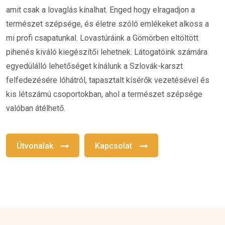
amit csak a lovaglás kínalhat. Enged hogy elragadjon a
természet szépsége, és életre szóló emlékeket alkoss a
mi profi csapatunkal. Lovastúráink a Gömörben eltöltött
pihenés kiváló kiegészítői lehetnek. Látogatóink számára
egyedülálló lehetőséget kínálunk a Szlovák-karszt
felfedezésére lóhátról, tapasztalt kísérők vezetésével és
kis létszámú csoportokban, ahol a természet szépsége
valóban átélhető.
Útvonalak
Kapcsolat