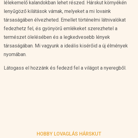
lélekemelő kalandokban lehet részed. Hárskut környékén
lenyűgöző kilátások várnak, melyeket a mi lovaink
társaságáben élvezheted. Emellet történelmi látnivalókat
fedezhetz fel, és gyönyörű emlékeket szerezhetel a
természet ölelésében és a legkedvesebb lények
társaságában. Mi vagyunk a ideális kisérőid a új élmények
nyomában.
Látogass el hozzánk és fedezd fel a világot a nyeregből.
HOBBY LOVAGLÁS HÁRSKUT