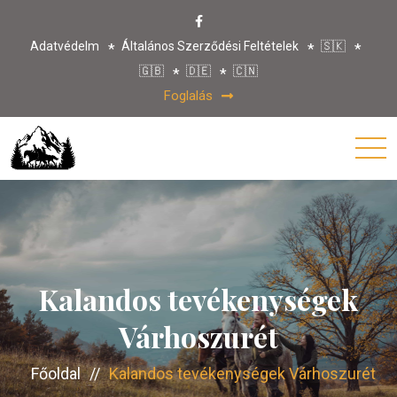
Adatvédelm
Általános Szerződési Feltételek
🇸🇰
🇬🇧
🇩🇪
🇨🇳
Foglalás
Kalandos tevékenységek
Várhoszurét
Főoldal
//
Kalandos tevékenységek Várhoszurét