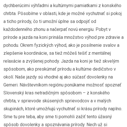
dychberúcimi výhľadmi a kultúrnymi pamiatkami z konského
chrbta. Pôsobíme v oblasti, kde je možné vychutnať si pokoj
a ticho prírody, čo ti umožní úplne sa odpojiť od
každodenného zhonu a načerpať novú energiu. Pobyt v
prírode a jazda na koni prináša množstvo výhod pre zdravie a
pohodu. Okrem fyzických výhod, ako je posilnenie svalov a
zlepšenie koordinácie, sa tiež môžeš tešiť z mentálnej
relaxácie a zvýšenej pohody. Jazda na koni je tiež skvelým
spôsobom, ako preskúmať prírodu a kultúrne dedičstvo v
okolí. Naše jazdy sú vhodné aj ako súčasť dovolenky na
Gemeri. Návštevníkom regiónu ponúkame možnosť spoznať
Slovenský kras netradičným spôsobom – z konského
chrbta, v sprievode skúsených sprievodcov a v malých
skupinách, ktoré umožňujú vychutnať si krásu prírody naplno.
Sme tu pre teba, aby sme ti pomohli zažiť tento úžasný
spôsob dovolenky a spoznávania prírody. Nech už si