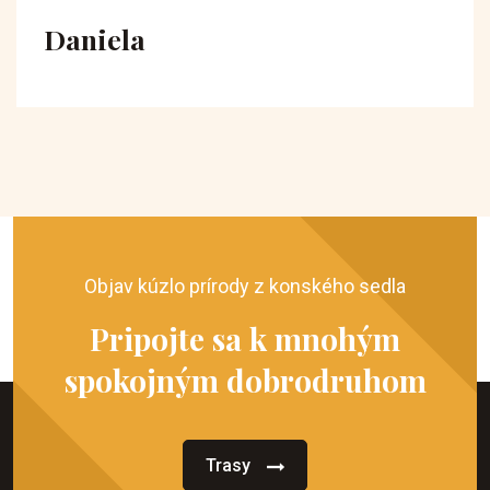
Daniela
Objav kúzlo prírody z konského sedla
Pripojte sa k mnohým
spokojným dobrodruhom
Trasy