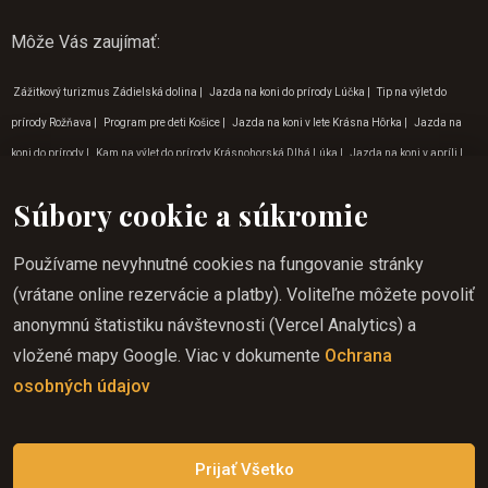
Môže Vás zaujímať
:
Zážitkový turizmus Zádielská dolina
|
Jazda na koni do prírody Lúčka
|
Tip na výlet do
prírody Rožňava
|
Program pre deti Košice
|
Jazda na koni v lete Krásna Hôrka
|
Jazda na
koni do prírody
|
Kam na výlet do prírody Krásnohorská Dlhá Lúka
|
Jazda na koni v apríli
|
Program pre deti v septembri
|
Jazda na koni v júli
|
Zážitkový turizmus Krásna Hôrka
|
Súbory cookie a súkromie
Program pre deti v októbri
|
Aktivity v prírode na Gemeri
|
Program pre deti v máji
|
Kam na
výlet do prírody Krásna Hôrka
|
Kam na výlet do prírody Betliar
|
Tipy na dovolenku v januári
|
Používame nevyhnutné cookies na fungovanie stránky
Outdoorové aktivity pre deti na východe
|
Aktivity pre deti v prírode na Gemeri
|
Jazda na koni
(vrátane online rezervácie a platby). Voliteľne môžete povoliť
výhody Krásna Hôrka
|
Tipy na dovolenku v decembri
|
Tipy na dovolenku v júli
|
Jazda na
anonymnú štatistiku návštevnosti (Vercel Analytics) a
koni Krásnohorská Dlhá Lúka
|
Dovolenka jazda na koni Krásnohorská Dlhá Lúka
|
Program
vložené mapy Google. Viac v dokumente
Ochrana
pre deti v marci
|
Jazda na koni v lete Rožňava
|
Dovolenka jazda na koni na Gemeri
|
Jazda
osobných údajov
na koni pre deti Krásnohorská jaskyňa
|
Tipy na dovolenku v septembri
|
Jazda na koni pre
deti Rožňava
Prijať Všetko