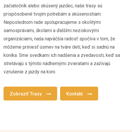
začiatočník alebo skúsený jazdec, naše trasy sú
prispôsobené tvojim potrebám a skúsenostiam.
Neposlednom rade spolupracujeme s okolitými
samosprávami, školami a ďalšími neziskovými
organizáciami, naša najväčšia radosť spočíva v tom, že
môžeme priniesť úsmev na tváre detí, keď si sadnú na
koníka. Sme svedkami ich nadšenia a zvedavosti, keď sa
stretávajú s týmito nádhernými zvieratami a zažívajú
vzrušenie z jazdy na koni.
Zobraziť Trasy
Kontakt