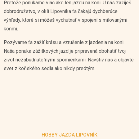
Pretože ponúkame viac ako len jazdu na koni. U nás zažiješ
dobrodružstvo, v oklí Lipovníka ťa čakajú dychberúce
výhľady, ktoré si môžeš vychutnať v spojení s milovanými
koňmi.
Pozývame ťa zažiť krásu a vzrušenie z jazdenia na koni.
Naša ponuka zážitkových jazd je pripravená obohatiť tvoj
život nezabudnuteľnými spomienkami. Navštív nás a objavte
svet z koňského sedla ako nikdy predtým.
HOBBY JAZDA LIPOVNÍK