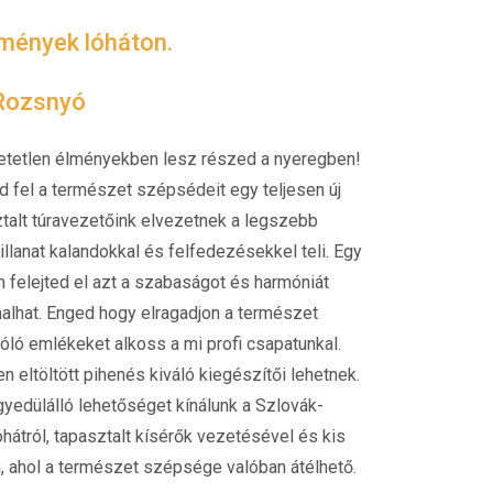
lmények lóháton.
 Rozsnyó
thetetlen élményekben lesz részed a nyeregben!
 fel a természet szépsédeit egy teljesen új
alt túravezetőink elvezetnek a legszebb
illanat kalandokkal és felfedezésekkel teli. Egy
 felejted el azt a szabaságot és harmóniát
nalhat. Enged hogy elragadjon a természet
óló emlékeket alkoss a mi profi csapatunkal.
 eltöltött pihenés kiváló kiegészítői lehetnek.
yedülálló lehetőséget kínálunk a Szlovák-
hátról, tapasztalt kísérők vezetésével és kis
 ahol a természet szépsége valóban átélhető.