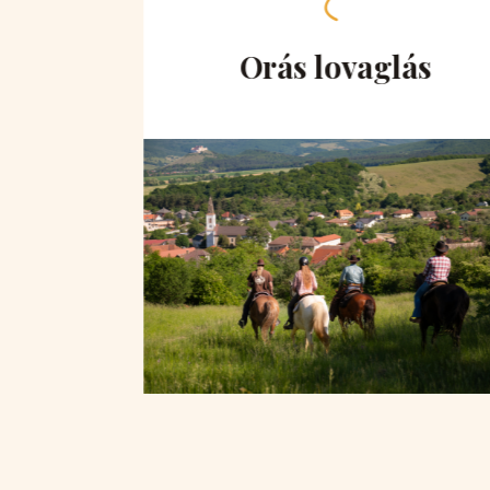
hegy
Orás lovaglás
ra