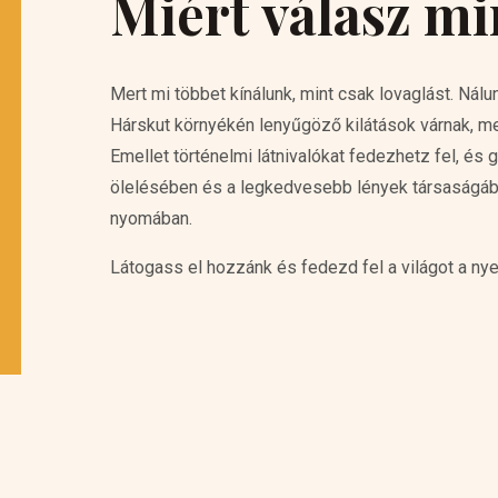
Miért válasz m
Mert mi többet kínálunk, mint csak lovaglást. Nál
Hárskut környékén lenyűgöző kilátások várnak, me
Emellet történelmi látnivalókat fedezhetz fel, é
ölelésében és a legkedvesebb lények társaságában
nyomában.
Látogass el hozzánk és fedezd fel a világot a nye