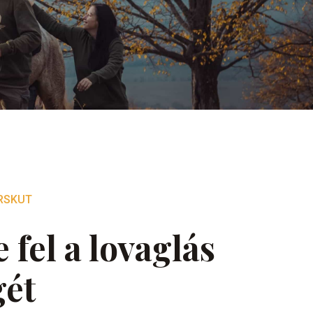
RSKUT
 fel a lovaglás
gét