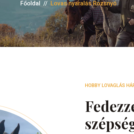
Főoldal
//
Lovas nyaralás Rozsnyó
HOBBY LOVAGLÁS HÁ
Fedezze
szépsé