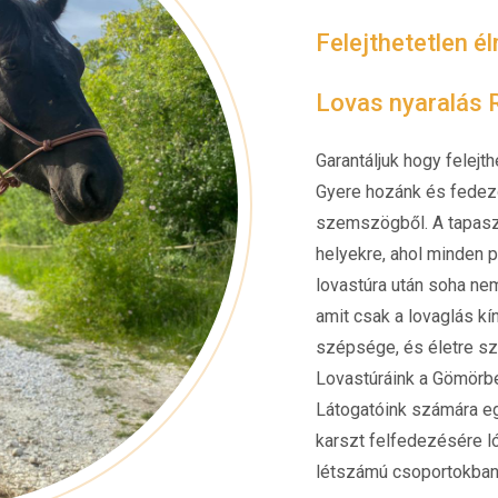
Felejthetetlen é
Lovas nyaralás
Garantáljuk hogy felej
Gyere hozánk és fedezd
szemszögből. A tapaszt
helyekre, ahol minden p
lovastúra után soha nem
amit csak a lovaglás kí
szépsége, és életre sz
Lovastúráink a Gömörben
Látogatóink számára eg
karszt felfedezésére ló
létszámú csoportokban,