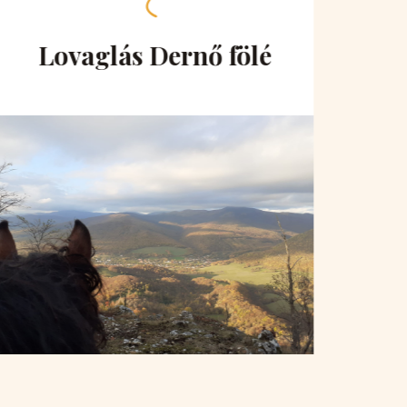
Lovaglás Dernő fölé
Lo
hu