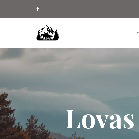
F
Lovas