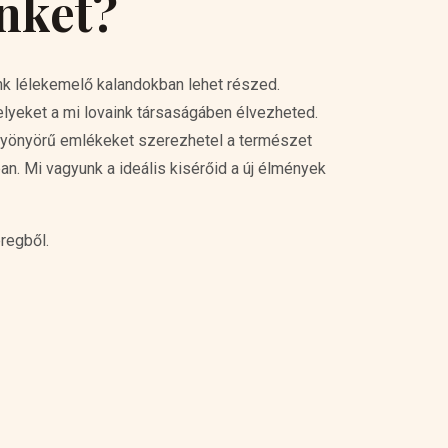
inket?
unk lélekemelő kalandokban lehet részed.
lyeket a mi lovaink társaságáben élvezheted.
s gyönyörű emlékeket szerezhetel a természet
. Mi vagyunk a ideális kisérőid a új élmények
regből.