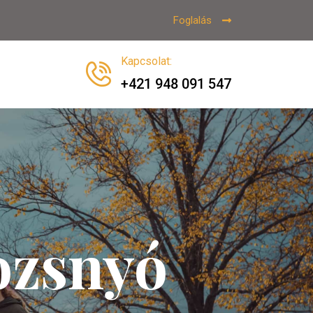
Foglalás
Kapcsolat
:
+421 948 091 547
ozsnyó