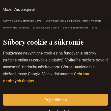
Môže Vás zaujímať
:
Aktivity pre deti v prírode na Gemeri
|
Vylety do prírody v okolí Krásnej Hôrky
|
Vylety do
prírody v okolí Betliara
|
Tipy na dovolenku v apríli
|
Jazda na koni v marci
|
Tipy na
dovolenku v marci
|
Vylety do prírody v okolí Krásnohorskej jaskyni
|
Jazda na koni v apríli
|
Súbory cookie a súkromie
Program pre deti na Gemeri
|
Jazda na koni v máji
|
Vylety do prírody v okolí Lúčky
|
Aktivity
pre deti v prírode Rožňava
|
Outdoorové aktivity pre deti na východe
|
Jazda na koni pre deti
Používame nevyhnutné cookies na fungovanie stránky
Betliar
|
Tipy na dovolenku v novembri
|
Jazda na koni darček
|
Vylety do prírody v okolí
(vrátane online rezervácie a platby). Voliteľne môžete povoliť
Zádielskej doliny
|
Dobrodružné aktivity
|
Dovolenka jazda na koni na Gemeri
|
Kam na výlet
anonymnú štatistiku návštevnosti (Vercel Analytics) a
do prírody Betliar
|
Jazda na koni cez víkend Krásna Hôrka
|
Jazda na koni zážitok na
vložené mapy Google. Viac v dokumente
Ochrana
Gemeri
|
Kam na výlet do prírody Zádielská dolina
|
Slovenský raj jazda na koni
|
Darčekové
osobných údajov
poukazy jazda na koni
|
Turistika na koni slovensko
|
Program pre deti v máji
|
Jazda na
koni pre deti na Gemeri
|
Zážitkový turizmus Betliar
|
Kam na výlet do prírody Rožňava
Prijať Všetko