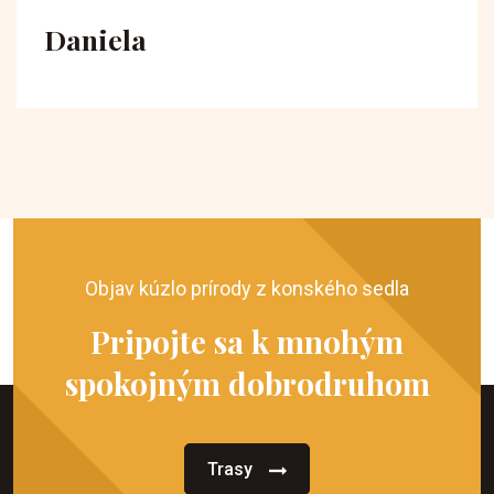
Daniela
Objav kúzlo prírody z konského sedla
Pripojte sa k mnohým
spokojným dobrodruhom
Trasy