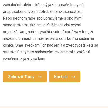
začiatočník alebo skúsený jazdec, naše trasy sú
prispôsobené tvojim potrebám a skúsenostiam.
Neposlednom rade spolupracujeme s okolitými
samosprávami, školami a ďalšími neziskovými
organizáciami, naša najväčšia radosť spočíva v tom, že
môžeme priniesť úsmev na tváre detí, keď si sadnú na
koníka. Sme svedkami ich nadšenia a zvedavosti, keď sa
stretávajú s týmito nádhernými zvieratami a zažívajú
vzrušenie z jazdy na koni.
Zobraziť Trasy
Kontakt