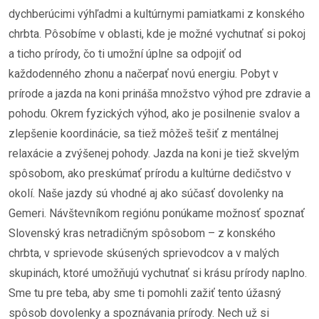
dychberúcimi výhľadmi a kultúrnymi pamiatkami z konského
chrbta. Pôsobíme v oblasti, kde je možné vychutnať si pokoj
a ticho prírody, čo ti umožní úplne sa odpojiť od
každodenného zhonu a načerpať novú energiu. Pobyt v
prírode a jazda na koni prináša množstvo výhod pre zdravie a
pohodu. Okrem fyzických výhod, ako je posilnenie svalov a
zlepšenie koordinácie, sa tiež môžeš tešiť z mentálnej
relaxácie a zvýšenej pohody. Jazda na koni je tiež skvelým
spôsobom, ako preskúmať prírodu a kultúrne dedičstvo v
okolí. Naše jazdy sú vhodné aj ako súčasť dovolenky na
Gemeri. Návštevníkom regiónu ponúkame možnosť spoznať
Slovenský kras netradičným spôsobom – z konského
chrbta, v sprievode skúsených sprievodcov a v malých
skupinách, ktoré umožňujú vychutnať si krásu prírody naplno.
Sme tu pre teba, aby sme ti pomohli zažiť tento úžasný
spôsob dovolenky a spoznávania prírody. Nech už si