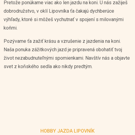
Pretože ponúkame viac ako len jazdu na koni. U nás zažiješ
dobrodružstvo, v oklí Lipovníka ťa čakajú dychberúce
výhľady, ktoré si môžeš vychutnať v spojení s milovanými
koňmi.
Pozývame ťa zažiť krásu a vzrušenie z jazdenia na koni.
Naša ponuka zážitkových jazd je pripravená obohatiť tvoj
život nezabudnuteľnými spomienkami. Navštív nás a objavte
svet z koňského sedla ako nikdy predtým.
HOBBY JAZDA LIPOVNÍK