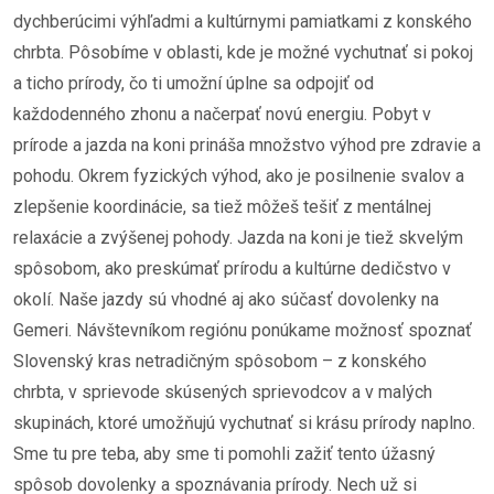
dychberúcimi výhľadmi a kultúrnymi pamiatkami z konského
chrbta. Pôsobíme v oblasti, kde je možné vychutnať si pokoj
a ticho prírody, čo ti umožní úplne sa odpojiť od
každodenného zhonu a načerpať novú energiu. Pobyt v
prírode a jazda na koni prináša množstvo výhod pre zdravie a
pohodu. Okrem fyzických výhod, ako je posilnenie svalov a
zlepšenie koordinácie, sa tiež môžeš tešiť z mentálnej
relaxácie a zvýšenej pohody. Jazda na koni je tiež skvelým
spôsobom, ako preskúmať prírodu a kultúrne dedičstvo v
okolí. Naše jazdy sú vhodné aj ako súčasť dovolenky na
Gemeri. Návštevníkom regiónu ponúkame možnosť spoznať
Slovenský kras netradičným spôsobom – z konského
chrbta, v sprievode skúsených sprievodcov a v malých
skupinách, ktoré umožňujú vychutnať si krásu prírody naplno.
Sme tu pre teba, aby sme ti pomohli zažiť tento úžasný
spôsob dovolenky a spoznávania prírody. Nech už si