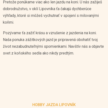
Pretože ponúkame viac ako len jazdu na koni. U nás zažiješ
dobrodružstvo, v oklí Lipovníka ťa čakajú dychberúce
výhľady, ktoré si môžeš vychutnať v spojení s milovanými
koňmi.
Pozývame ťa zažiť krásu a vzrušenie z jazdenia na koni.
Naša ponuka zážitkových jazd je pripravená obohatiť tvoj
život nezabudnuteľnými spomienkami. Navštív nás a objavte
svet z koňského sedla ako nikdy predtým.
HOBBY JAZDA LIPOVNÍK