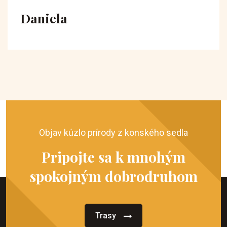
Daniela
Objav kúzlo prírody z konského sedla
Pripojte sa k mnohým
spokojným dobrodruhom
Trasy