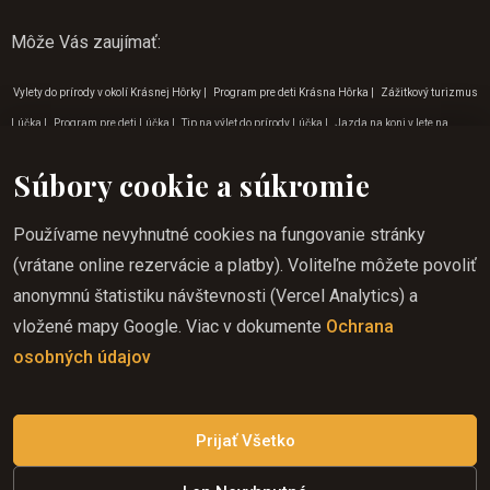
Môže Vás zaujímať
:
Vylety do prírody v okolí Krásnej Hôrky
|
Program pre deti Krásna Hôrka
|
Zážitkový turizmus
Lúčka
|
Program pre deti Lúčka
|
Tip na výlet do prírody Lúčka
|
Jazda na koni v lete na
Gemeri
|
Rodinné výlety Rožňava
|
Jazda na koni Krásnohorská Dlhá Lúka
|
Jazda na koni
Súbory cookie a súkromie
do prírody Košice
|
Jazda na koni cez víkend Betliar
|
Jazda na koni v lete Krásna Hôrka
|
Jazda na koni zážitok na Gemeri
|
Jazda na koni pre deti zádielská dolina
|
Jazda na koni v
Používame nevyhnutné cookies na fungovanie stránky
auguste
|
Aktivity v prírode Zádielská dolina
|
Outdoorové aktivity pre deti v Rožňave
|
(vrátane online rezervácie a platby). Voliteľne môžete povoliť
Rodinné výlety Krásna Hôrka
|
Dovolenka jazda na koni Krásnohorská Dlhá Lúka
|
Jazda na
anonymnú štatistiku návštevnosti (Vercel Analytics) a
koni v apríli
|
Tipy na dovolenku v júli
|
Kam na výlet do prírody Lúčka
|
Jazda na koni pre deti
vložené mapy Google. Viac v dokumente
Ochrana
Lúčka
|
Jazda na koni pre deti Rožňava
|
Rodinné výlety na Gemeri
|
Jazda na koni cez
osobných údajov
víkend v Rožňave
|
Tipy na dovolenku v októbri
|
Tipy na dovolenku v marci
|
Jazda na koni v
máji
|
Aktivity v prírode na Gemeri
|
Outdoorové aktivity pre deti na Gemeri
Prijať Všetko