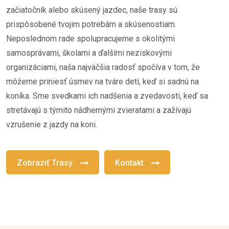
začiatočník alebo skúsený jazdec, naše trasy sú
prispôsobené tvojim potrebám a skúsenostiam.
Neposlednom rade spolupracujeme s okolitými
samosprávami, školami a ďalšími neziskovými
organizáciami, naša najväčšia radosť spočíva v tom, že
môžeme priniesť úsmev na tváre detí, keď si sadnú na
koníka. Sme svedkami ich nadšenia a zvedavosti, keď sa
stretávajú s týmito nádhernými zvieratami a zažívajú
vzrušenie z jazdy na koni.
Zobraziť Trasy
Kontakt