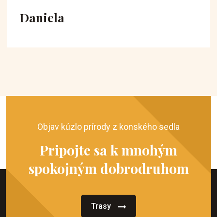
Daniela
Objav kúzlo prírody z konského sedla
Pripojte sa k mnohým
spokojným dobrodruhom
Trasy