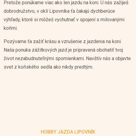
Pretože ponúkame viac ako len jazdu na koni. U nás zažiješ
dobrodružstvo, v oklí Lipovníka ťa čakajú dychberúce
výhľady, ktoré si môžeš vychutnať v spojení s milovanými
koňmi.
Pozývame ťa zažiť krásu a vzrušenie z jazdenia na koni.
Naša ponuka zážitkových jazd je pripravená obohatiť tvoj
život nezabudnuteľnými spomienkami. Navštív nás a objavte
svet z koňského sedla ako nikdy predtým.
HOBBY JAZDA LIPOVNÍK