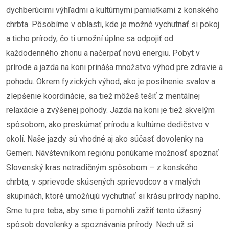
dychberúcimi výhľadmi a kultúrnymi pamiatkami z konského
chrbta. Pôsobíme v oblasti, kde je možné vychutnať si pokoj
a ticho prírody, čo ti umožní úplne sa odpojiť od
každodenného zhonu a načerpať novú energiu. Pobyt v
prírode a jazda na koni prináša množstvo výhod pre zdravie a
pohodu. Okrem fyzických výhod, ako je posilnenie svalov a
zlepšenie koordinácie, sa tiež môžeš tešiť z mentálnej
relaxácie a zvýšenej pohody. Jazda na koni je tiež skvelým
spôsobom, ako preskúmať prírodu a kultúrne dedičstvo v
okolí. Naše jazdy sú vhodné aj ako súčasť dovolenky na
Gemeri. Návštevníkom regiónu ponúkame možnosť spoznať
Slovenský kras netradičným spôsobom – z konského
chrbta, v sprievode skúsených sprievodcov a v malých
skupinách, ktoré umožňujú vychutnať si krásu prírody naplno.
Sme tu pre teba, aby sme ti pomohli zažiť tento úžasný
spôsob dovolenky a spoznávania prírody. Nech už si