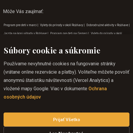
Môže Vás zaujímať
:
Program pre deti v marci
|
Vylety do prírody v okolí Rožňavy
|
Dobrodružné aktivity v Rožňave
|
Jazda na koni výhody v Rožňave
|
Program pre deti na Gemeri
|
Vylety do prírody v okolí
Krásnej Hôrky
|
Tipy na dovolenku v decembri
|
Aktivity pre deti v prírode Rožňava
|
Súbory cookie a súkromie
Dobrodružné aktivity
|
Vylety do prírody v okolí Krásnohorskej jaskyni
|
Tipy na dovolenku vo
februári
|
Dobrodružné aktivity v Lúčke
|
Jazda na koni v júli
|
Jazda na koni v októbri
|
Používame nevyhnutné cookies na fungovanie stránky
Outdoorové aktivity pre deti v Rožňave
|
Zážitkový turizmus Rožňava
|
Jazda na koni Košice
|
(vrátane online rezervácie a platby). Voliteľne môžete povoliť
Zážitkový turizmus Zádielská dolina
|
Zážitkový turizmus Betliar
|
Jazda na koni pre deti
anonymnú štatistiku návštevnosti (Vercel Analytics) a
Košice
|
Jazda na koni začiatočník na Gemeri
|
Jazda na koni v lete Rožňava
|
Program pre
vložené mapy Google. Viac v dokumente
Ochrana
deti v júni
|
Program pre deti v júli
|
Jazda na koni výhody Krásna Hôrka
|
Jazda na koni v
osobných údajov
júni
|
Kam na výlet do prírody Košice
|
Jazda na koni v regióne Gemer
|
Program pre deti
Košice
|
Kam na výlet do prírody Betliar
Prijať Všetko