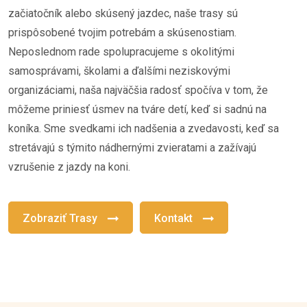
začiatočník alebo skúsený jazdec, naše trasy sú
prispôsobené tvojim potrebám a skúsenostiam.
Neposlednom rade spolupracujeme s okolitými
samosprávami, školami a ďalšími neziskovými
organizáciami, naša najväčšia radosť spočíva v tom, že
môžeme priniesť úsmev na tváre detí, keď si sadnú na
koníka. Sme svedkami ich nadšenia a zvedavosti, keď sa
stretávajú s týmito nádhernými zvieratami a zažívajú
vzrušenie z jazdy na koni.
Zobraziť Trasy
Kontakt