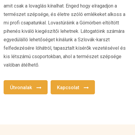
amit csak a lovaglás kínalhat. Enged hogy elragadjon a
természet szépsége, és életre szóló emlékeket alkoss a
mi profi csapatunkal. Lovastúráink a Gömörben eltöltött
pihenés kiváló kiegészítői lehetnek. Látogatóink számára
egyedülálló lehetőséget kínálunk a Szlovák-karszt
felfedezésére lóhátról, tapasztalt kísérők vezetésével és
kis létszámú csoportokban, ahol a természet szépsége
valóban átélhető.
Útvonalak
Kapcsolat