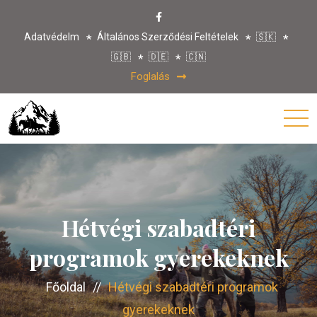
Adatvédelm
Általános Szerződési Feltételek
🇸🇰
🇬🇧
🇩🇪
🇨🇳
Foglalás
Hétvégi szabadtéri
programok gyerekeknek
Főoldal
//
Hétvégi szabadtéri programok
gyerekeknek