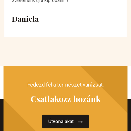
Szeretnénk újra kipróbálni :).
Daniela
Fedezd fel a természet varázsát.
Csatlakozz hozánk
Útvonalakat