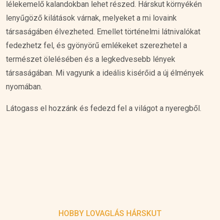
lélekemelő kalandokban lehet részed. Hárskut környékén
lenyűgöző kilátások várnak, melyeket a mi lovaink
társaságáben élvezheted. Emellet történelmi látnivalókat
fedezhetz fel, és gyönyörű emlékeket szerezhetel a
természet ölelésében és a legkedvesebb lények
társaságában. Mi vagyunk a ideális kisérőid a új élmények
nyomában.
Látogass el hozzánk és fedezd fel a világot a nyeregből.
HOBBY LOVAGLÁS HÁRSKUT