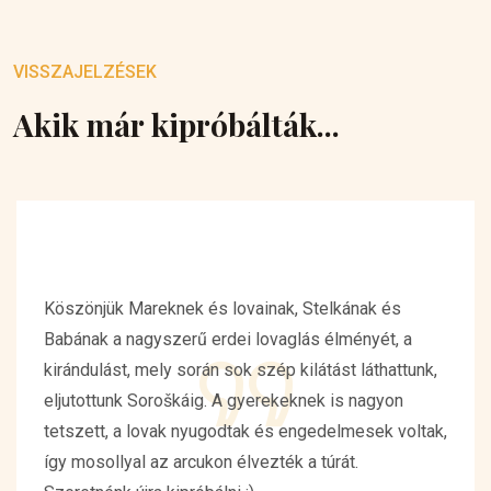
VISSZAJELZÉSEK
Akik már kipróbálták...
Köszönjük Mareknek és lovainak, Stelkának és
Babának a nagyszerű erdei lovaglás élményét, a
kirándulást, mely során sok szép kilátást láthattunk,
eljutottunk Soroškáig. A gyerekeknek is nagyon
tetszett, a lovak nyugodtak és engedelmesek voltak,
így mosollyal az arcukon élvezték a túrát.