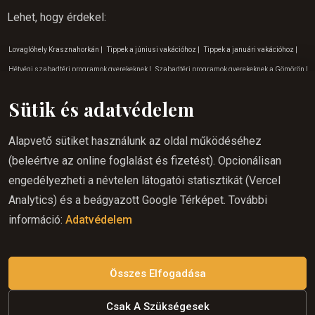
Lehet, hogy érdekel
:
Lovaglóhely Krasznahorkán
|
Tippek a júniusi vakációhoz
|
Tippek a januári vakációhoz
|
Hétvégi szabadtéri programok gyerekeknek
|
Szabadtéri programok gyerekeknek a Gömörön
|
Kalandos tevékenységek gömörön
|
Márciusi program gyerekeknek
|
Lovaglóhely Rozsnyón
|
Sütik és adatvédelem
Gyerekeknek szóló programok a Krasznahorkai természetben
|
Program gyerekeknek
Gömörön
|
Természetjárás Rozsnyó környékén
|
Szabadtéri tevékenységek a Szádelöi
Alapvető sütiket használunk az oldal működéséhez
völgyben
|
Júniusi program gyerekeknek
|
Lovaglás a természetbe Rozsnyón
|
Júliusi
(beleértve az online foglalást és fizetést). Opcionálisan
program gyerekeknek
|
Nyáron lovaglás Rozsnyón
|
Októberi program gyerekeknek
|
engedélyezheti a névtelen látogatói statisztikát (Vercel
Lovaglás gyerekeknek Krasnahorka
|
Szabadtéri tevékenységek Kassán
|
Augusztusi
Analytics) és a beágyazott Google Térképet. További
lovaglás
|
Hova menjünk kirándulni a Betléri természetbe
|
Szabadtéri tevékenységek
információ:
Adatvédelem
Krasznahorka
|
Lovaglás gyerekeknek Lucskán
|
Kalandos tevékenységek
|
Lovaglás
gyerekeknek Betlérben
|
Program gyerekeknek Krasznahorkán
|
Lovaglás élmény Gömörön
|
Lovaglás a hétvégén Lucskán
|
Lovas túrázás Szlovákia
|
Lovaglás a Gömör régióban
Összes Elfogadása
Csak A Szükségesek