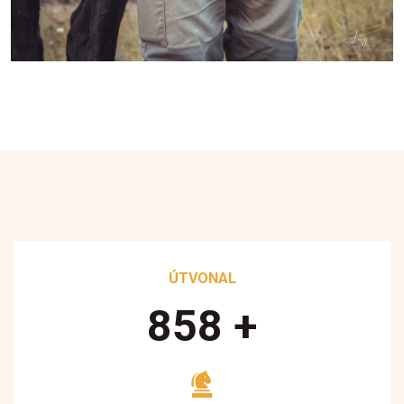
ÚTVONAL
890
+