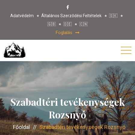
Adatvédelm
Általános Szerződési Feltételek
🇸🇰
🇬🇧
🇩🇪
🇨🇳
Foglalás
Szabadtéri tevékenységek
Rozsnyó
Főoldal
//
Szabadtéri tevékenységek Rozsnyó