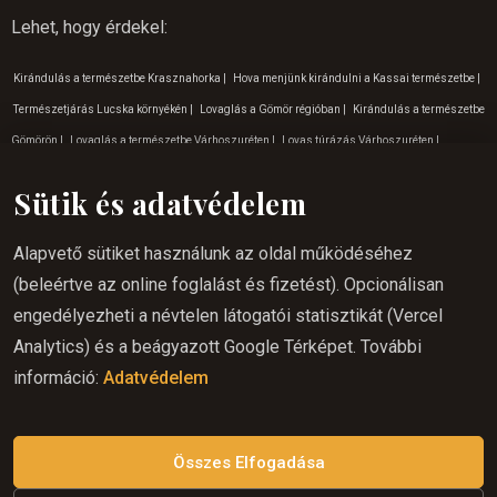
Lehet, hogy érdekel
:
Kirándulás a természetbe Krasznahorka
|
Hova menjünk kirándulni a Kassai természetbe
|
Természetjárás Lucska környékén
|
Lovaglás a Gömör régióban
|
Kirándulás a természetbe
Gömörön
|
Lovaglás a természetbe Várhoszuréten
|
Lovas túrázás Várhoszuréten
|
Lovaglás gyerekeknek Gömörön
|
Lovaglás élmény Gömörön
|
Nyáron lovaglás
Sütik és adatvédelem
Krasznahorkan
|
Szabadtéri tevékenységek a Szádelöi völgyben
|
Lovaglás gyerekeknek
Krasnahorka
|
Lovas túrázás Gömör
|
Lovaglás a természetbe Krasznahorkán
|
Szabadtéri
Alapvető sütiket használunk az oldal működéséhez
tevékenységek gyerekeknek
|
Lovaglás élmény Várhoszuréten
|
Nyáron lovaglás gömörön
|
(beleértve az online foglalást és fizetést). Opcionálisan
Lovaglás a hétvégén Betlérbe
|
Kalandos tevékenységek
|
Lovaglás a természetben Kassán
engedélyezheti a névtelen látogatói statisztikát (Vercel
|
Lovaglás
|
Kalandos tevékenységek keleten
|
Kalandos tevékenységek Krasznahorkán
|
Analytics) és a beágyazott Google Térképet. További
Szabadtéri tevékenységek Kassán
|
Családi kirándulások Rozsnyó
|
Gyerekeknek szóló
információ:
Adatvédelem
programok a Krasznahorkai természetben
|
Nyáron lovaglás Várhoszuréten
|
Kalandos
tevékenységek Lucskán
|
Hova menjünk kirándulni a Lucskai természetbe
|
Lovas nyaralás
Rozsnyó
Összes Elfogadása