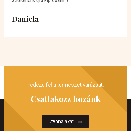
Szeretnénk újra kipróbálni :).
Daniela
Fedezd fel a természet varázsát.
Csatlakozz hozánk
Útvonalakat