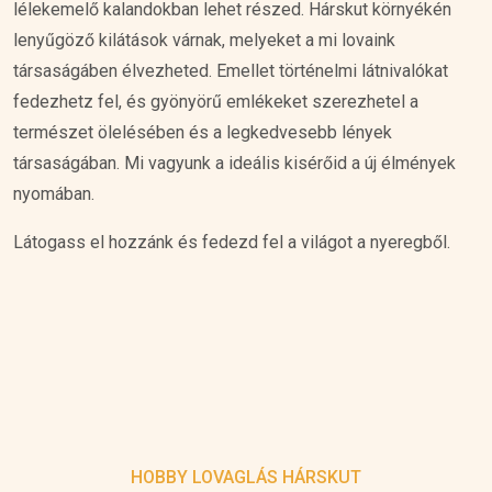
lélekemelő kalandokban lehet részed. Hárskut környékén
lenyűgöző kilátások várnak, melyeket a mi lovaink
társaságáben élvezheted. Emellet történelmi látnivalókat
fedezhetz fel, és gyönyörű emlékeket szerezhetel a
természet ölelésében és a legkedvesebb lények
társaságában. Mi vagyunk a ideális kisérőid a új élmények
nyomában.
Látogass el hozzánk és fedezd fel a világot a nyeregből.
HOBBY LOVAGLÁS HÁRSKUT