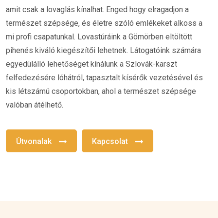
amit csak a lovaglás kínalhat. Enged hogy elragadjon a
természet szépsége, és életre szóló emlékeket alkoss a
mi profi csapatunkal. Lovastúráink a Gömörben eltöltött
pihenés kiváló kiegészítői lehetnek. Látogatóink számára
egyedülálló lehetőséget kínálunk a Szlovák-karszt
felfedezésére lóhátról, tapasztalt kísérők vezetésével és
kis létszámú csoportokban, ahol a természet szépsége
valóban átélhető.
Útvonalak
Kapcsolat