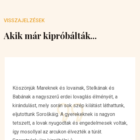
VISSZAJELZÉSEK
Akik már kipróbálták...
Köszönjük Mareknek és lovainak, Stelkának és
Babának a nagyszerű erdei lovaglás élményét, a
kirándulást, mely során sok szép kilátást láthattunk,
eljutottunk Soroškáig. A gyerekeknek is nagyon
tetszett, a lovak nyugodtak és engedelmesek voltak,
így mosollyal az arcukon élvezték a túrát.