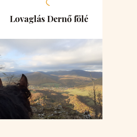
Lovaglás Dernő fölé
Lo
hu