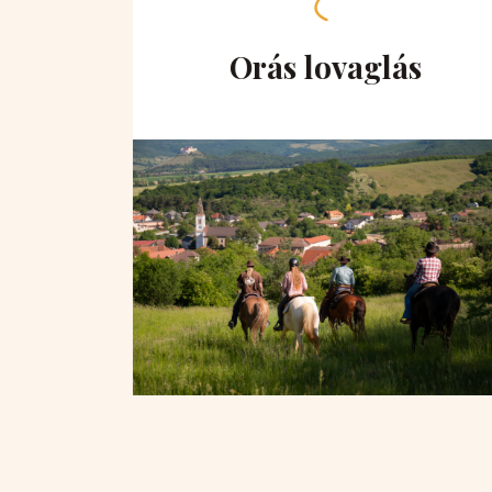
hegy
Orás lovaglás
ra