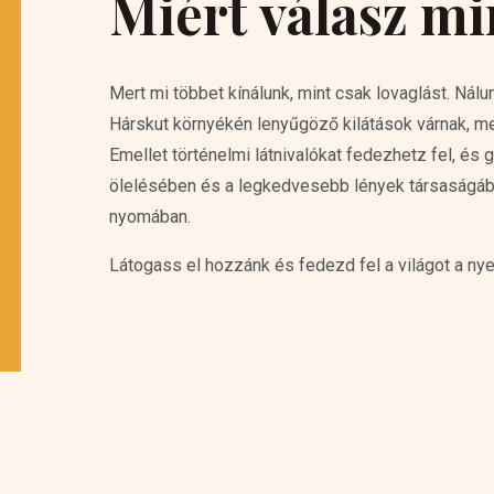
Miért válasz m
Mert mi többet kínálunk, mint csak lovaglást. Nál
Hárskut környékén lenyűgöző kilátások várnak, me
Emellet történelmi látnivalókat fedezhetz fel, é
ölelésében és a legkedvesebb lények társaságában
nyomában.
Látogass el hozzánk és fedezd fel a világot a nye