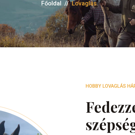
Főoldal
//
Lovaglás
HOBBY LOVAGLÁS HÁ
Fedezze
szépsé