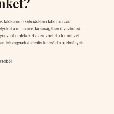
inket?
unk lélekemelő kalandokban lehet részed.
lyeket a mi lovaink társaságáben élvezheted.
s gyönyörű emlékeket szerezhetel a természet
. Mi vagyunk a ideális kisérőid a új élmények
regből.