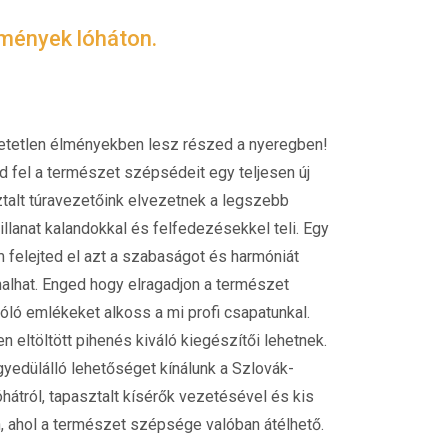
lmények lóháton.
thetetlen élményekben lesz részed a nyeregben!
 fel a természet szépsédeit egy teljesen új
alt túravezetőink elvezetnek a legszebb
illanat kalandokkal és felfedezésekkel teli. Egy
 felejted el azt a szabaságot és harmóniát
nalhat. Enged hogy elragadjon a természet
óló emlékeket alkoss a mi profi csapatunkal.
 eltöltött pihenés kiváló kiegészítői lehetnek.
yedülálló lehetőséget kínálunk a Szlovák-
hátról, tapasztalt kísérők vezetésével és kis
 ahol a természet szépsége valóban átélhető.