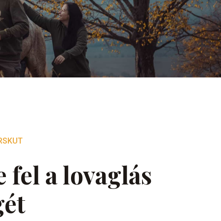
RSKUT
 fel a lovaglás
gét