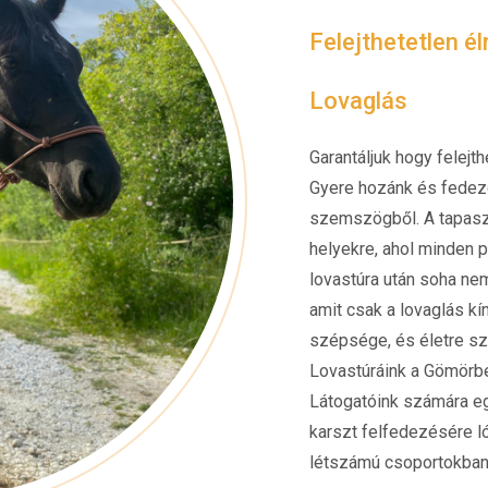
Felejthetetlen é
Lovaglás
Garantáljuk hogy felej
Gyere hozánk és fedezd
szemszögből. A tapaszt
helyekre, ahol minden p
lovastúra után soha nem
amit csak a lovaglás kí
szépsége, és életre sz
Lovastúráink a Gömörben
Látogatóink számára eg
karszt felfedezésére ló
létszámú csoportokban,