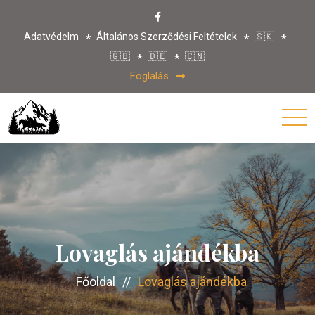
Adatvédelm
Általános Szerződési Feltételek
🇸🇰
🇬🇧
🇩🇪
🇨🇳
Foglalás
Lovaglás ajándékba
Főoldal
//
Lovaglás ajándékba