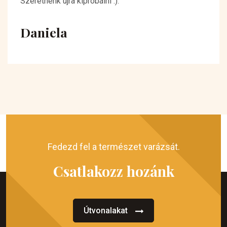
Szeretnénk újra kipróbálni :).
Daniela
Fedezd fel a természet varázsát.
Csatlakozz hozánk
Útvonalakat