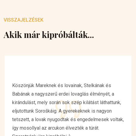
VISSZAJELZÉSEK
Akik már kipróbálták...
Köszönjük Mareknek és lovainak, Stelkának és
Babának a nagyszerű erdei lovaglás élményét, a
kirándulást, mely során sok szép kilátást láthattunk,
eljutottunk Soroškáig. A gyerekeknek is nagyon
tetszett, a lovak nyugodtak és engedelmesek voltak,
így mosollyal az arcukon élvezték a túrát.