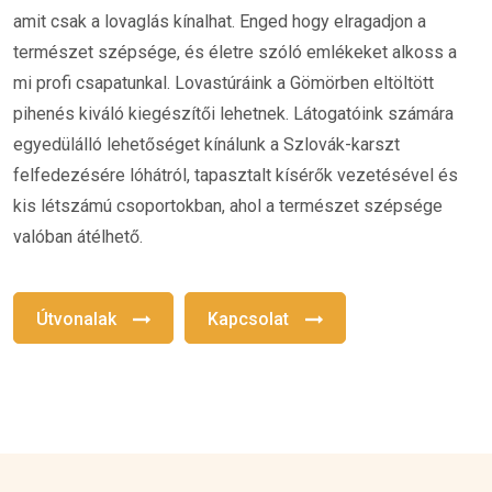
amit csak a lovaglás kínalhat. Enged hogy elragadjon a
természet szépsége, és életre szóló emlékeket alkoss a
mi profi csapatunkal. Lovastúráink a Gömörben eltöltött
pihenés kiváló kiegészítői lehetnek. Látogatóink számára
egyedülálló lehetőséget kínálunk a Szlovák-karszt
felfedezésére lóhátról, tapasztalt kísérők vezetésével és
kis létszámú csoportokban, ahol a természet szépsége
valóban átélhető.
Útvonalak
Kapcsolat