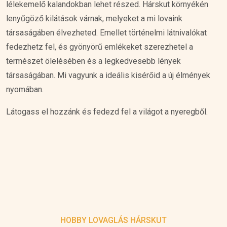
lélekemelő kalandokban lehet részed. Hárskut környékén
lenyűgöző kilátások várnak, melyeket a mi lovaink
társaságáben élvezheted. Emellet történelmi látnivalókat
fedezhetz fel, és gyönyörű emlékeket szerezhetel a
természet ölelésében és a legkedvesebb lények
társaságában. Mi vagyunk a ideális kisérőid a új élmények
nyomában.
Látogass el hozzánk és fedezd fel a világot a nyeregből.
HOBBY LOVAGLÁS HÁRSKUT