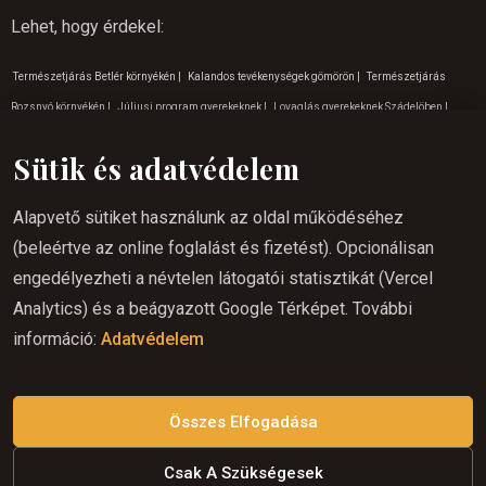
Lehet, hogy érdekel
:
Természetjárás Betlér környékén
|
Kalandos tevékenységek gömörön
|
Természetjárás
Rozsnyó környékén
|
Júliusi program gyerekeknek
|
Lovaglás gyerekeknek Szádelöben
|
Lovaglás gyerekeknek Krasznahoraki barlagnál
|
Lovaglás gyerekeknek Lucskán
|
Sütik és adatvédelem
Lovaglóhely Hárskuton
|
Gyerekeknek szóló programok a Lucskai természetben
|
Lovaglás
gyerekeknek Betlérben
|
Kalandos tevékenységek Rozsnyón
|
A lovaglás szlovákiai
Alapvető sütiket használunk az oldal működéséhez
paradicsoma
|
Lovaglás ajándékba
|
Tippek a decemberi vakációhoz
|
Szeptemberi
(beleértve az online foglalást és fizetést). Opcionálisan
program gyerekeknek
|
Gyerekeknek szóló programok a rozsnyói természetben
|
Kalandos
engedélyezheti a névtelen látogatói statisztikát (Vercel
tevékenységek Szádelöben
|
Júniusi program gyerekeknek
|
Tippek a májusi vakációhoz
|
Analytics) és a beágyazott Google Térképet. További
Szabadtéri programok gyerekeknek a Gömörön
|
Lovas nyaralás Rozsnyó
|
Nyáron lovaglás
információ:
Adatvédelem
Krasznahorkan
|
Tippek a augusztusi vakációhoz
|
Lovas nyaralás Gömörön
|
Lovaglás a
természetbe Rozsnyón
|
Nyáron lovaglás gömörön
|
Lovaglás kezdőknek Gömörön
|
Májusi
lovaglás
|
Lovaglás a természetben
|
Program gyerekeknek Gömörön
Összes Elfogadása
Csak A Szükségesek