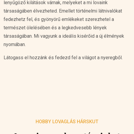
lenyűgöző kilátások várnak, melyeket a mi lovaink
társaságáben élvezheted. Emellet történelmi látnivalókat
fedezhetz fel, és gyönyörű emlékeket szerezhetel a
természet ölelésében és a legkedvesebb lények
társaságában. Mi vagyunk a ideális kisérőid a új élmények
nyomában.
Látogass el hozzánk és fedezd fel a világot a nyeregből.
HOBBY LOVAGLÁS HÁRSKUT