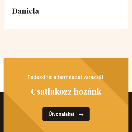
Daniela
Fedezd fel a természet varázsát.
Csatlakozz hozánk
Útvonalakat