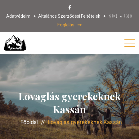
Adatvédelm
Általános Szerződési Feltételek
🇸🇰
🇬🇧
Foglalás
Lovaglás gyerekeknek
Kassán
Főoldal
//
Lovaglás gyerekeknek Kassán