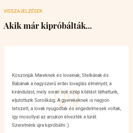
VISSZAJELZÉSEK
Akik már kipróbálták...
Köszönjük Mareknek és lovainak, Stelkának és
Babának a nagyszerű erdei lovaglás élményét, a
kirándulást, mely során sok szép kilátást láthattunk,
eljutottunk Soroškáig. A gyerekeknek is nagyon
tetszett, a lovak nyugodtak és engedelmesek voltak,
így mosollyal az arcukon élvezték a túrát.
Szeretnénk újra kipróbálni :).