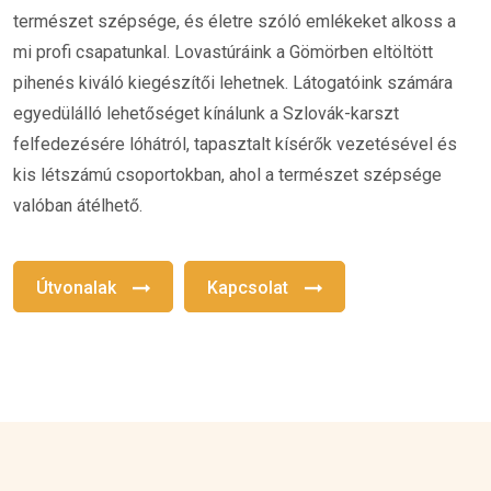
természet szépsége, és életre szóló emlékeket alkoss a
mi profi csapatunkal. Lovastúráink a Gömörben eltöltött
pihenés kiváló kiegészítői lehetnek. Látogatóink számára
egyedülálló lehetőséget kínálunk a Szlovák-karszt
felfedezésére lóhátról, tapasztalt kísérők vezetésével és
kis létszámú csoportokban, ahol a természet szépsége
valóban átélhető.
Útvonalak
Kapcsolat