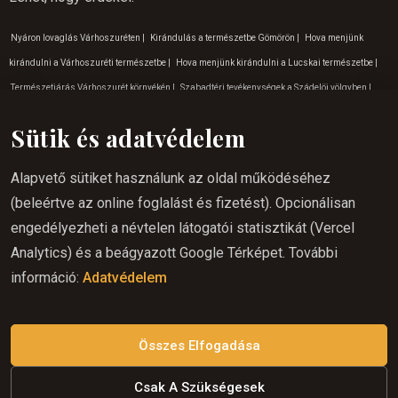
Nyáron lovaglás Várhoszuréten
|
Kirándulás a természetbe Gömörön
|
Hova menjünk
kirándulni a Várhoszuréti természetbe
|
Hova menjünk kirándulni a Lucskai természetbe
|
Természetjárás Várhoszurét környékén
|
Szabadtéri tevékenységek a Szádelöi völgyben
|
Júniusi lovaglás
|
Gyerekeknek szóló programok a rozsnyói természetben
|
Lovaglás
Sütik és adatvédelem
ajándékba
|
Gyerekeknek szóló programok a Lucskai természetben
|
Ajándékutalványok
lovaglásra
|
Lovaglás gyerekeknek Várhoszuréten
|
Kirándulás a természetbe Szádelöi
Alapvető sütiket használunk az oldal működéséhez
völgy
|
Program gyerekeknek Várhoszuréten
|
Lovaglás a természetben Kassán
|
Kalandos
(beleértve az online foglalást és fizetést). Opcionálisan
tevékenységek Várhoszurét
|
Lovaglás a Gömör régióban
|
Lovaglás keleten
|
engedélyezheti a névtelen látogatói statisztikát (Vercel
Élményturizmus Várhoszurét
|
Gyerekeknek szóló programok a Krasznahorkai
Analytics) és a beágyazott Google Térképet. További
természetben
|
Lovaglás gyerekeknek Krasznahoraki barlagnál
|
Lovaglóhely Hárskuton
|
információ:
Adatvédelem
Lovaglás a hétvégén Várhoszuréten
|
Élményturizmus Krasznahorkán
|
Program
gyerekeknek Szádelöi vögyben
|
Lovaglás gyerekeknek Betlérben
|
Lovaglás a természetbe
Krasznahorkán
|
Lovaglás Rozsnyón
|
Lovas túrázás Gömör
|
Élményturizmus Rozsnyó
Összes Elfogadása
Csak A Szükségesek