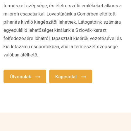
természet szépsége, és életre szóló emlékeket alkoss a
mi profi csapatunkal. Lovastúráink a Gömörben eltöltött
pihenés kiváló kiegészítői lehetnek. Látogatóink számára
egyedülálló lehetőséget kínálunk a Szlovák-karszt
felfedezésére lóhátról, tapasztalt kísérők vezetésével és
kis létszámú csoportokban, ahol a természet szépsége
valóban átélhető.
Útvonalak
Kapcsolat