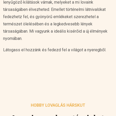
lenyűgöző kilátások várnak, melyeket a mi lovaink
társaságáben élvezheted. Emellet történelmi látnivalókat
fedezhetz fel, és gyönyörű emlékeket szerezhetel a
természet ölelésében és a legkedvesebb lények
társaságában. Mi vagyunk a ideális kisérőid a új élmények
nyomában.
Látogass el hozzánk és fedezd fel a világot a nyeregből.
HOBBY LOVAGLÁS HÁRSKUT