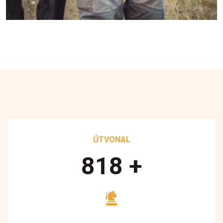
ÚTVONAL
890
+