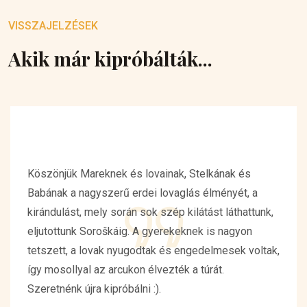
VISSZAJELZÉSEK
Akik már kipróbálták...
Köszönjük Mareknek és lovainak, Stelkának és
Babának a nagyszerű erdei lovaglás élményét, a
kirándulást, mely során sok szép kilátást láthattunk,
eljutottunk Soroškáig. A gyerekeknek is nagyon
tetszett, a lovak nyugodtak és engedelmesek voltak,
így mosollyal az arcukon élvezték a túrát.
Szeretnénk újra kipróbálni :).