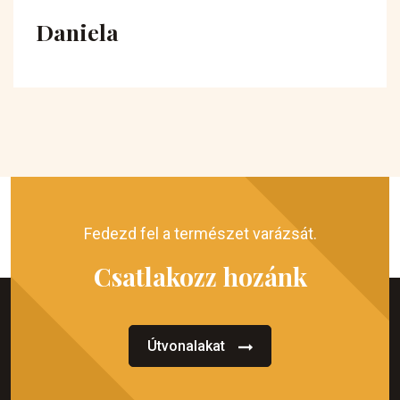
Daniela
Fedezd fel a természet varázsát.
Csatlakozz hozánk
Útvonalakat