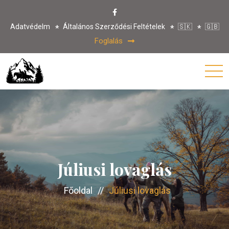
Adatvédelm
Általános Szerződési Feltételek
🇸🇰
🇬🇧
Foglalás
Júliusi lovaglás
Főoldal
//
Júliusi lovaglás