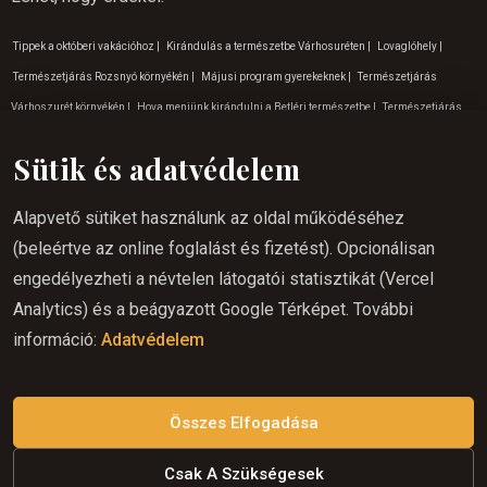
Tippek a októberi vakációhoz
|
Kirándulás a természetbe Várhosuréten
|
Lovaglóhely
|
Természetjárás Rozsnyó környékén
|
Májusi program gyerekeknek
|
Természetjárás
Várhoszurét környékén
|
Hova menjünk kirándulni a Betléri természetbe
|
Természetjárás
Krasznahorkai barlang környékén
|
Lovaglás Krasznahorkán
|
Családi kirándulások
Sütik és adatvédelem
Krasznahorka
|
Nyáron lovaglás Rozsnyón
|
Lovaglás a hétvégén Krasznahorkán
|
Lovaglás gyerekeknek Krasnahorka
|
Kalandos tevékenységek Várhoszurét
|
Szabadtéri
Alapvető sütiket használunk az oldal működéséhez
tevékenységek Várhoszuréten
|
Lovaglás a természetben
|
Márciusi lovaglás
|
(beleértve az online foglalást és fizetést). Opcionálisan
Élményturizmus Rozsnyó
|
Lovaglás a természetbe Várhoszuréten
|
Családi kirándulások
engedélyezheti a névtelen látogatói statisztikát (Vercel
Rozsnyó
|
Lovaglóhely Rozsnyón
|
Élményturizmus Szádelöi völgyben
|
Lovaglás
Analytics) és a beágyazott Google Térképet. További
gyerekeknek Várhoszuréten
|
Lovaglás
|
Hova menjünk kirándulni a Várhoszuréti
információ:
Adatvédelem
természetbe
|
Kalandos tevékenységek
|
Augusztusi program gyerekeknek
|
Ajándékutalványok lovaglásra
|
Tippek a decemberi vakációhoz
|
Tippek a augusztusi
vakációhoz
Összes Elfogadása
Csak A Szükségesek