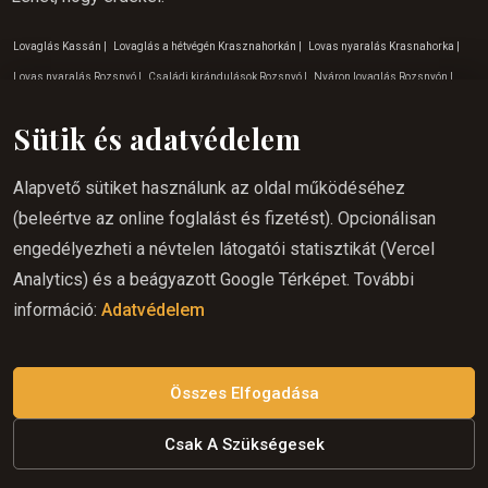
Lovaglás Kassán
|
Lovaglás a hétvégén Krasznahorkán
|
Lovas nyaralás Krasnahorka
|
Lovas nyaralás Rozsnyó
|
Családi kirándulások Rozsnyó
|
Nyáron lovaglás Rozsnyón
|
Lovas nyaralás Gömörön
|
Lovaglás Rozsnyón
|
Nyáron lovaglás gömörön
|
Lovaglás a
Sütik és adatvédelem
hétvégén Rozsnyón
|
Lovaglás élmény Krasznahorkán
|
Lovaglás élmény Rozsnyó
|
Nyáron
lovaglás Várhoszuréten
|
Lovaglás a hétvégén Várhoszuréten
|
Lovaglóhely Hárskuton
|
Alapvető sütiket használunk az oldal működéséhez
Természetjárás Betlér környékén
|
Gyerekeknek szóló programok a Lucskai természetben
|
(beleértve az online foglalást és fizetést). Opcionálisan
Kalandos tevékenységek Rozsnyón
|
A lovaglás szlovákiai paradicsoma
|
Lovaglás
engedélyezheti a névtelen látogatói statisztikát (Vercel
gyerekeknek Krasnahorka
|
Lovaglás a természetben Kassán
|
Lovaglás keleten
|
Program
Analytics) és a beágyazott Google Térképet. További
gyerekeknek Várhoszuréten
|
Tippek a októberi vakációhoz
|
Családi kirándulások
információ:
Adatvédelem
Krasznahorka
|
Lovaglás kezdőknek Krasznahorkán
|
Lovaglás gyerekeknek Várhoszuréten
|
Augusztusi program gyerekeknek
|
Tippek a májusi vakációhoz
|
Gyerekeknek szóló
programok a Várhoszuréti természetben
Összes Elfogadása
Csak A Szükségesek