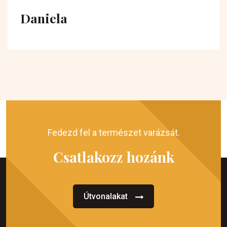
Daniela
Fedezd fel a természet varázsát.
Csatlakozz hozánk
Útvonalakat