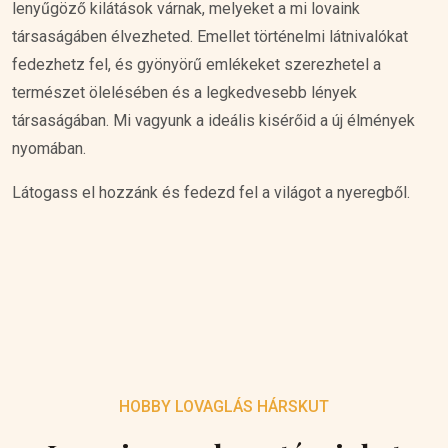
lenyűgöző kilátások várnak, melyeket a mi lovaink
társaságáben élvezheted. Emellet történelmi látnivalókat
fedezhetz fel, és gyönyörű emlékeket szerezhetel a
természet ölelésében és a legkedvesebb lények
társaságában. Mi vagyunk a ideális kisérőid a új élmények
nyomában.
Látogass el hozzánk és fedezd fel a világot a nyeregből.
HOBBY LOVAGLÁS HÁRSKUT