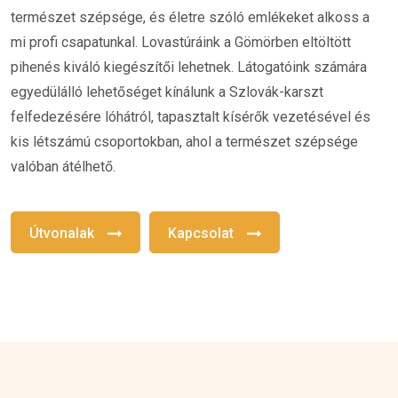
természet szépsége, és életre szóló emlékeket alkoss a
mi profi csapatunkal. Lovastúráink a Gömörben eltöltött
pihenés kiváló kiegészítői lehetnek. Látogatóink számára
egyedülálló lehetőséget kínálunk a Szlovák-karszt
felfedezésére lóhátról, tapasztalt kísérők vezetésével és
kis létszámú csoportokban, ahol a természet szépsége
valóban átélhető.
Útvonalak
Kapcsolat