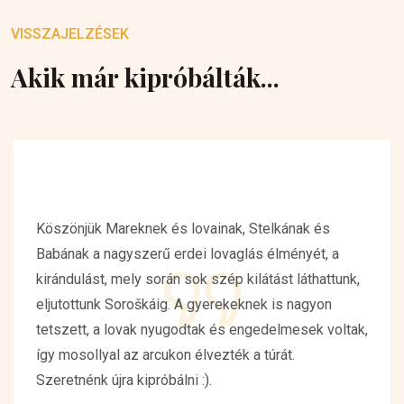
VISSZAJELZÉSEK
Akik már kipróbálták...
Köszönjük Mareknek és lovainak, Stelkának és
Babának a nagyszerű erdei lovaglás élményét, a
kirándulást, mely során sok szép kilátást láthattunk,
eljutottunk Soroškáig. A gyerekeknek is nagyon
tetszett, a lovak nyugodtak és engedelmesek voltak,
így mosollyal az arcukon élvezték a túrát.
Szeretnénk újra kipróbálni :).