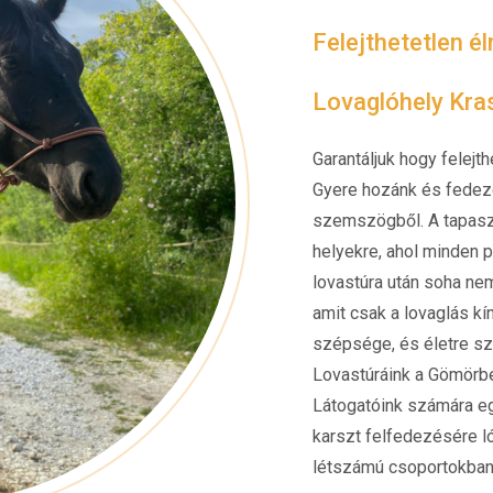
Felejthetetlen é
Lovaglóhely Kr
Garantáljuk hogy felej
Gyere hozánk és fedezd
szemszögből. A tapaszt
helyekre, ahol minden p
lovastúra után soha nem
amit csak a lovaglás kí
szépsége, és életre sz
Lovastúráink a Gömörben
Látogatóink számára eg
karszt felfedezésére ló
létszámú csoportokban,