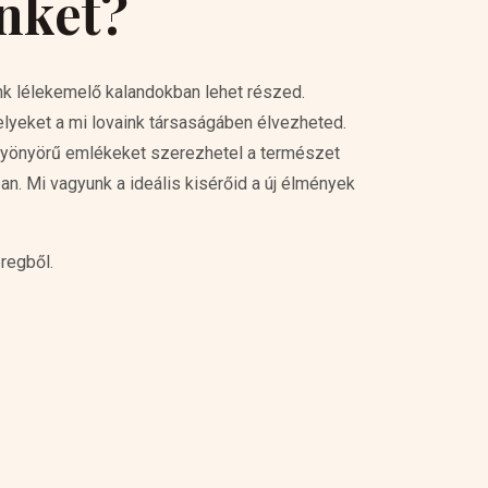
inket?
unk lélekemelő kalandokban lehet részed.
lyeket a mi lovaink társaságáben élvezheted.
s gyönyörű emlékeket szerezhetel a természet
. Mi vagyunk a ideális kisérőid a új élmények
regből.