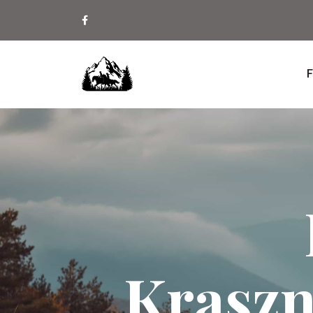
F
Kraszn