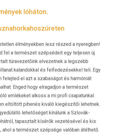
lmények lóháton.
asznahorkahoszúreten
thetetlen élményekben lesz részed a nyeregben!
 fel a természet szépsédeit egy teljesen új
alt túravezetőink elvezetnek a legszebb
illanat kalandokkal és felfedezésekkel teli. Egy
 felejted el azt a szabaságot és harmóniát
nalhat. Enged hogy elragadjon a természet
óló emlékeket alkoss a mi profi csapatunkal.
 eltöltött pihenés kiváló kiegészítői lehetnek.
yedülálló lehetőséget kínálunk a Szlovák-
hátról, tapasztalt kísérők vezetésével és kis
 ahol a természet szépsége valóban átélhető.