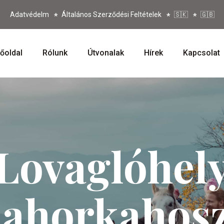
Adatvédelm
Általános Szerződési Feltételek
🇸🇰
🇬🇧
őoldal
Rólunk
Útvonalak
Hírek
Kapcsolat
Lovaglóhel
ahorkahos