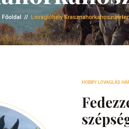
Főoldal
//
Lovaglóhely Krasznahorkahoszúrete
HOBBY LOVAGLÁS HÁ
Fedezze
szépsé