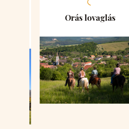
hegy
Orás lovaglás
ra