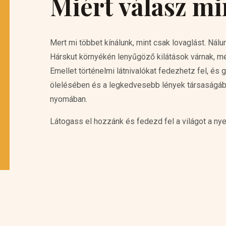
Miért válasz m
Mert mi többet kínálunk, mint csak lovaglást. Nál
Hárskut környékén lenyűgöző kilátások várnak, me
Emellet történelmi látnivalókat fedezhetz fel, é
ölelésében és a legkedvesebb lények társaságában
nyomában.
Látogass el hozzánk és fedezd fel a világot a nye