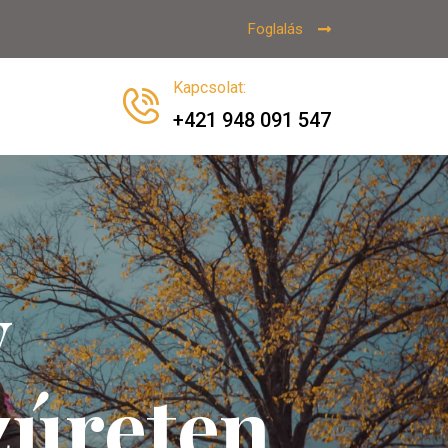
Foglalás
Kapcsolat
:
+421 948 091 547
y
zúreten