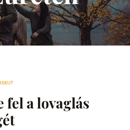
n
RSKUT
 fel a lovaglás
gét