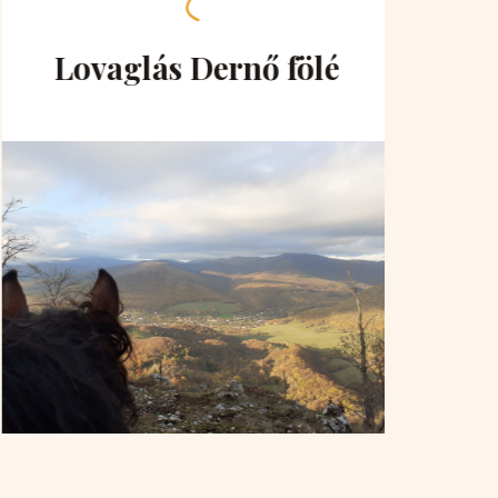
Lovaglás Dernő fölé
Lo
hu