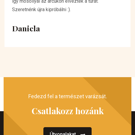
így mosollyal az arcukon élvezték a túrát.
Szeretnénk újra kipróbálni :).
Daniela
Fedezd fel a természet varázsát.
Csatlakozz hozánk
Útvonalakat