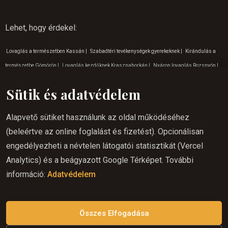
Lehet, hogy érdekel
:
Lovaglás a természetben Kassán
|
Szabadtéri tevékenységek gyerekeknek
|
Kirándulás a
természetbe Gömörön
|
Lovaglás kezdőknek Krasznahorkán
|
Nyáron lovaglás Rozsnyón
|
Lovaglás a hétvégén Várhoszuréten
|
Lovaglás a hétvégén Rozsnyón
|
Lovaglás
|
Sütik és adatvédelem
Kirándulás a természetbe Betlér
|
Lovaglás Kassán
|
Élményturizmus Krasznahorkán
|
Lovas túrázás Szádelöi völgy
|
Természetjárás Betlér környékén
|
Program gyerekeknek
Alapvető sütiket használunk az oldal működéséhez
Gömörön
|
Élményturizmus Lucskán
|
Gyerekeknek szóló programok a Lucskai
(beleértve az online foglalást és fizetést). Opcionálisan
természetben
|
Lovas túrázás Szlovákia
|
Lovaglás gyerekeknek Krasznahoraki barlagnál
|
engedélyezheti a névtelen látogatói statisztikát (Vercel
Lovaglóhely Rozsnyón
|
A lovaglás szlovákiai paradicsoma
|
Természetjárás Rozsnyó
Analytics) és a beágyazott Google Térképet. További
környékén
|
Lovaglás kezdőknek Gömörön
|
Nyáron lovaglás Krasznahorkan
|
Kirándulás a
információ:
Adatvédelem
természetbe Várhosuréten
|
Lovaglás Rozsnyón
|
Lovaglás a természetbe Krasznahorkán
|
Szabadtéri tevékenységek Kassán
|
Nyáron lovaglás gömörön
|
Gyerekeknek szóló
programok a gömöri természetben
|
Kalandos tevékenységek Szádelöben
Összes Elfogadása