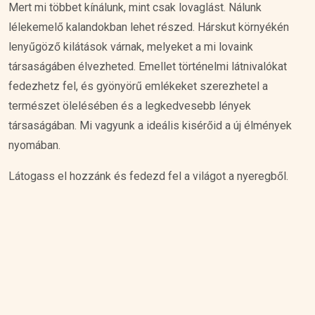
Mert mi többet kínálunk, mint csak lovaglást. Nálunk
lélekemelő kalandokban lehet részed. Hárskut környékén
lenyűgöző kilátások várnak, melyeket a mi lovaink
társaságáben élvezheted. Emellet történelmi látnivalókat
fedezhetz fel, és gyönyörű emlékeket szerezhetel a
természet ölelésében és a legkedvesebb lények
társaságában. Mi vagyunk a ideális kisérőid a új élmények
nyomában.
Látogass el hozzánk és fedezd fel a világot a nyeregből.