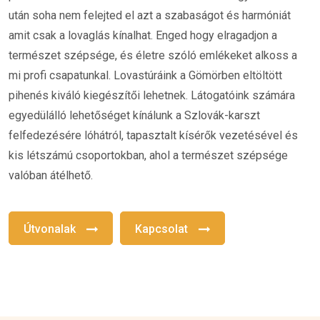
után soha nem felejted el azt a szabaságot és harmóniát
amit csak a lovaglás kínalhat. Enged hogy elragadjon a
természet szépsége, és életre szóló emlékeket alkoss a
mi profi csapatunkal. Lovastúráink a Gömörben eltöltött
pihenés kiváló kiegészítői lehetnek. Látogatóink számára
egyedülálló lehetőséget kínálunk a Szlovák-karszt
felfedezésére lóhátról, tapasztalt kísérők vezetésével és
kis létszámú csoportokban, ahol a természet szépsége
valóban átélhető.
Útvonalak
Kapcsolat