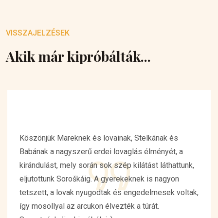
VISSZAJELZÉSEK
Akik már kipróbálták...
Köszönjük Mareknek és lovainak, Stelkának és
Babának a nagyszerű erdei lovaglás élményét, a
kirándulást, mely során sok szép kilátást láthattunk,
eljutottunk Soroškáig. A gyerekeknek is nagyon
tetszett, a lovak nyugodtak és engedelmesek voltak,
így mosollyal az arcukon élvezték a túrát.