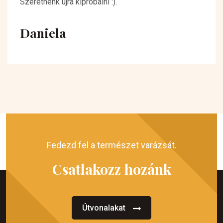
Szeretnénk újra kipróbálni :).
Daniela
Fedezd fel a természet varázsát.
Csatlakozz hozánk
Útvonalakat