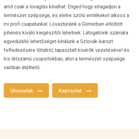
amit csak a lovaglás kínalhat. Enged hogy elragadjon a
természet szépsége, és életre szóló emlékeket alkoss a
mi profi csapatunkal. Lovastúráink a Gömörben eltöltött
pihenés kiváló kiegészítői lehetnek. Látogatóink számára
egyedülálló lehetőséget kínálunk a Szlovák-karszt
felfedezésére lóhátról, tapasztalt kísérők vezetésével és
kis létszámú csoportokban, ahol a természet szépsége
valóban átélhető.
Útvonalak
Kapcsolat