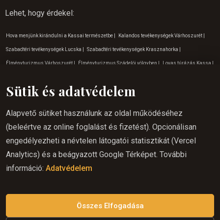
Lehet, hogy érdekel
:
Hova menjünk kirándulni a Kassai természetbe
|
Kalandos tevékenységek Várhoszurét
|
Szabadtéri tevékenységek Lucska
|
Szabadtéri tevékenységek Krasznahorka
|
Élményturizmus Várhoszurét
|
Élményturizmus Szádelöi völgyben
|
Lovas túrázás Kassa
|
Hova menjünk kirándulni a Szádelöi természetbe
|
Lovas túrázás Gömör
|
Kirándulás a
Sütik és adatvédelem
természetbe Szádelöi völgy
|
Lovaglóhely
|
Szabadtéri tevékenységek a Szádelöi völgyben
|
Szabadtéri tevékenységek Gömör
|
Lovas túrázás Várhoszuréten
|
Gyerekeknek szóló
Alapvető sütiket használunk az oldal működéséhez
programok a rozsnyói természetben
|
Természetjárás Betlér környékén
|
Program
(beleértve az online foglalást és fizetést). Opcionálisan
gyerekeknek Rozsnyón
|
Kirándulás a természetbe Gömörön
|
Lovaglás élmény
engedélyezheti a névtelen látogatói statisztikát (Vercel
Várhoszuréten
|
Lovaglóhely Krasznahorkán
|
Gyerekeknek szóló programok a Lucskai
Analytics) és a beágyazott Google Térképet. További
természetben
|
Lovaglás gyerekeknek Gömörön
|
Lovaglóhely Rozsnyón
|
Kirándulás a
információ:
Adatvédelem
természetbe Várhosuréten
|
Júliusi program gyerekeknek
|
Májusi program gyerekeknek
|
Élményturizmus Rozsnyó
|
Program gyerekeknek Kassán
|
Lovaglás gyerekeknek
Szádelöben
|
Tippek a júniusi vakációhoz
Összes Elfogadása