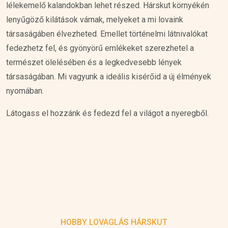
lélekemelő kalandokban lehet részed. Hárskut környékén
lenyűgöző kilátások várnak, melyeket a mi lovaink
társaságáben élvezheted. Emellet történelmi látnivalókat
fedezhetz fel, és gyönyörű emlékeket szerezhetel a
természet ölelésében és a legkedvesebb lények
társaságában. Mi vagyunk a ideális kisérőid a új élmények
nyomában.
Látogass el hozzánk és fedezd fel a világot a nyeregből.
HOBBY LOVAGLÁS HÁRSKUT