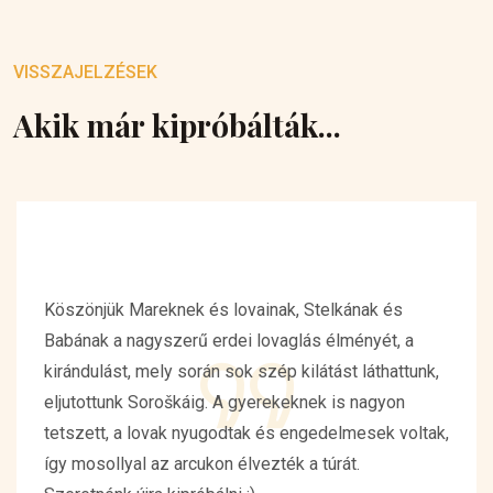
VISSZAJELZÉSEK
Akik már kipróbálták...
Köszönjük Mareknek és lovainak, Stelkának és
Babának a nagyszerű erdei lovaglás élményét, a
kirándulást, mely során sok szép kilátást láthattunk,
eljutottunk Soroškáig. A gyerekeknek is nagyon
tetszett, a lovak nyugodtak és engedelmesek voltak,
így mosollyal az arcukon élvezték a túrát.