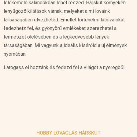
lélekemelő kalandokban lehet részed. Hárskut környékén
lenyűgöző kilátások várnak, melyeket a mi lovaink
társaságáben élvezheted. Emellet történelmi látnivalókat
fedezhetz fel, és gyönyörű emlékeket szerezhetel a
természet ölelésében és a legkedvesebb lények
társaságában. Mi vagyunk a ideális kisérőid a új élmények
nyomában.
Látogass el hozzánk és fedezd fel a világot a nyeregből.
HOBBY LOVAGLÁS HÁRSKUT