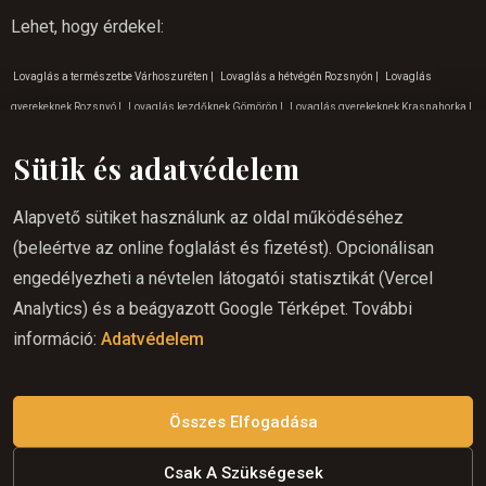
Lehet, hogy érdekel
:
Lovaglás a természetbe Várhoszuréten
|
Lovaglás a hétvégén Rozsnyón
|
Lovaglás
gyerekeknek Rozsnyó
|
Lovaglás kezdőknek Gömörön
|
Lovaglás gyerekeknek Krasnahorka
|
Lovaglás Kassán
|
Családi kirándulások Gömörön
|
Lovaglás
|
Szabadtéri tevékenységek
Sütik és adatvédelem
a Szádelöi völgyben
|
Nyáron lovaglás Várhoszuréten
|
Lovas túrázás Szlovákia
|
Lovaglás
a természetben Kassán
|
Lovaglás Várhoszuréten
|
Lovaglás keleten
|
Lovas nyaralás
Alapvető sütiket használunk az oldal működéséhez
Krasnahorka
|
Program gyerekeknek Rozsnyón
|
Hova menjünk kirándulni a Várhoszuréti
(beleértve az online foglalást és fizetést). Opcionálisan
természetbe
|
Lovas túrázás Szádelöi völgy
|
Lovaglás a természetbe Lucskán
|
Szabadtéri
engedélyezheti a névtelen látogatói statisztikát (Vercel
tevékenységek Rozsnyó
|
Lovas túrázás Várhoszuréten
|
Hova menjünk kirándulni a Betléri
Analytics) és a beágyazott Google Térképet. További
természetbe
|
Kirándulás a természetbe Várhosuréten
|
Szabadtéri tevékenységek Gömör
|
információ:
Adatvédelem
Program gyerekeknek Kassán
|
Lovas túrázás Lucska
|
Lovaglás Krasznahorkán
|
Hova
menjünk kirándulni a Kassai természetbe
|
Hova menjünk kirándulni a Lucskai természetbe
|
Lovaglás a hétvégén Krasznahorkán
Összes Elfogadása
Csak A Szükségesek