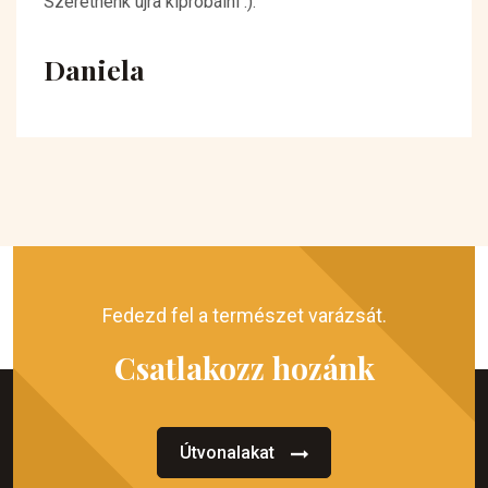
Szeretnénk újra kipróbálni :).
Daniela
Fedezd fel a természet varázsát.
Csatlakozz hozánk
Útvonalakat