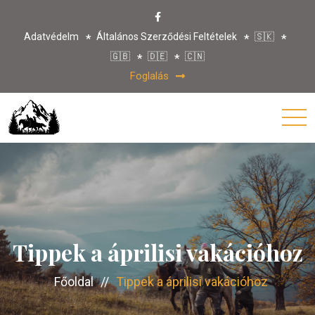
Adatvédelm
Általános Szerződési Feltételek
🇸🇰
🇬🇧
🇩🇪
🇨🇳
Foglalás
Tippek a áprilisi vakációhoz
Főoldal
//
Tippek a áprilisi vakációhoz