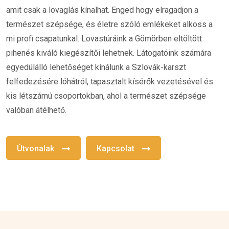
amit csak a lovaglás kínalhat. Enged hogy elragadjon a
természet szépsége, és életre szóló emlékeket alkoss a
mi profi csapatunkal. Lovastúráink a Gömörben eltöltött
pihenés kiváló kiegészítői lehetnek. Látogatóink számára
egyedülálló lehetőséget kínálunk a Szlovák-karszt
felfedezésére lóhátról, tapasztalt kísérők vezetésével és
kis létszámú csoportokban, ahol a természet szépsége
valóban átélhető.
Útvonalak
Kapcsolat