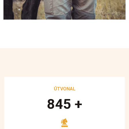
ÚTVONAL
890
+