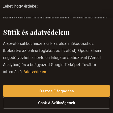
Lehet, hogy érdekel
:
Lovaglóhely Hárskuton
|
Családi kirándulások Gömörön
|
Lovas nyaralás Krasnahorka
|
Lovaglás
|
Lovaglás Várhoszuréten
|
Családi kirándulások Rozsnyó
|
Lovaglás a
Sütik és adatvédelem
természetben
|
Lovaglás gyerekeknek Rozsnyó
|
Lovaglás gyerekeknek Gömörön
|
Nyáron
lovaglás Várhoszuréten
|
Kirándulás a természetbe Rozsnyón
|
Lovaglás élmény Rozsnyó
|
Alapvető sütiket használunk az oldal működéséhez
Lovas nyaralás Rozsnyó
|
Lovaglás a hétvégén Betlérbe
|
Kirándulás a természetbe
(beleértve az online foglalást és fizetést). Opcionálisan
Krasznahorka
|
Szabadtéri tevékenységek Rozsnyó
|
Program gyerekeknek Gömörön
|
engedélyezheti a névtelen látogatói statisztikát (Vercel
Kirándulás a természetbe Lucska
|
Lovas nyaralás Várhoszurét
|
Hova menjünk kirándulni
Analytics) és a beágyazott Google Térképet. További
a Szádelöi természetbe
|
Lovaglás Rozsnyón
|
Júliusi program gyerekeknek
|
Tippek a
információ:
Adatvédelem
januári vakációhoz
|
Lovaglás gyerekeknek Szádelöben
|
Hova menjünk kirándulni a
Várhoszuréti természetbe
|
Lovaglás kezdőknek Rozsnyón
|
Júniusi lovaglás
|
Kalandos
tevékenységek gömörön
|
Tippek a februári vakációhoz
|
Tippek a júliusi vakációhoz
Összes Elfogadása
Csak A Szükségesek