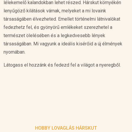
lélekemelő kalandokban lehet részed. Hárskut környékén
lenyűgöző kilátások várnak, melyeket a mi lovaink
társaságáben élvezheted. Emellet történelmi látnivalókat
fedezhetz fel, és gyönyörű emlékeket szerezhetel a
természet ölelésében és a legkedvesebb lények
társaságában. Mi vagyunk a ideális kisérőid a új élmények
nyomában.
Látogass el hozzánk és fedezd fel a világot a nyeregből.
HOBBY LOVAGLÁS HÁRSKUT