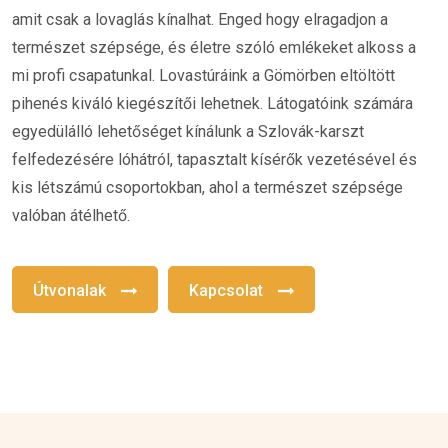
amit csak a lovaglás kínalhat. Enged hogy elragadjon a
természet szépsége, és életre szóló emlékeket alkoss a
mi profi csapatunkal. Lovastúráink a Gömörben eltöltött
pihenés kiváló kiegészítői lehetnek. Látogatóink számára
egyedülálló lehetőséget kínálunk a Szlovák-karszt
felfedezésére lóhátról, tapasztalt kísérők vezetésével és
kis létszámú csoportokban, ahol a természet szépsége
valóban átélhető.
Útvonalak
Kapcsolat