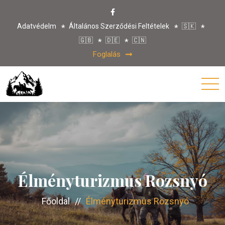
Adatvédelm
Általános Szerződési Feltételek
🇸🇰
🇬🇧
🇩🇪
🇨🇳
Foglalás
Élményturizmus Rozsnyó
Főoldal
//
Élményturizmus Rozsnyó