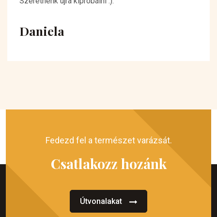
Szeretnénk újra kipróbálni :).
Daniela
Fedezd fel a természet varázsát.
Csatlakozz hozánk
Útvonalakat