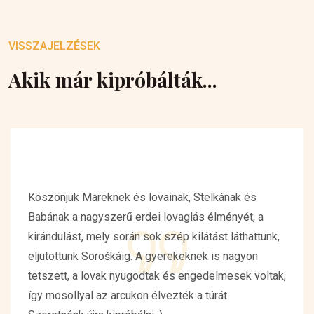
VISSZAJELZÉSEK
Akik már kipróbálták...
Köszönjük Mareknek és lovainak, Stelkának és
Babának a nagyszerű erdei lovaglás élményét, a
kirándulást, mely során sok szép kilátást láthattunk,
eljutottunk Soroškáig. A gyerekeknek is nagyon
tetszett, a lovak nyugodtak és engedelmesek voltak,
így mosollyal az arcukon élvezték a túrát.